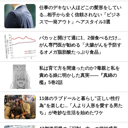
仕事のデキない人ほどこの髪形をしてい
る...相手から全く信頼されない「ビジネ
スで一発アウト」ヘアスタイル3選
パカッと開けて週に1、2個食べるだけ...
がん専門医が勧める「大腸がんを予防す
るオメガ脂肪酸たっぷり食品」
私は育て方を間違ったのか?毒親と私を
責める娘に明かした真実――『真綿の
檻』5巻2話
11体のラブドールと暮らし"正しい性行
為"を楽しむ...「人より人形を愛する男た
ち」が奇妙な生活を始めたワケ