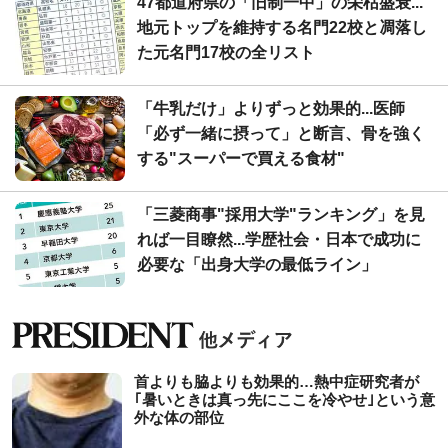
47都道府県の「旧制一中」の栄枯盛衰...
地元トップを維持する名門22校と凋落し
た元名門17校の全リスト
「牛乳だけ」よりずっと効果的...医師
「必ず一緒に摂って」と断言、骨を強く
する"スーパーで買える食材"
「三菱商事"採用大学"ランキング」を見
れば一目瞭然...学歴社会・日本で成功に
必要な「出身大学の最低ライン」
首よりも脇よりも効果的…熱中症研究者が
｢暑いときは真っ先にここを冷やせ｣という意
外な体の部位