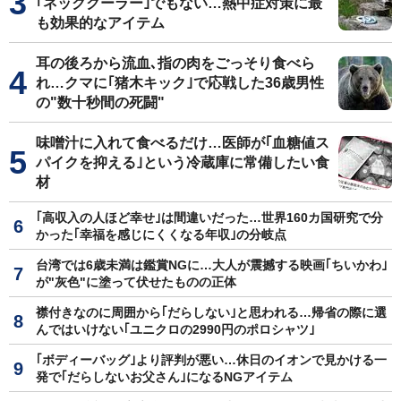
｢ネッククーラー｣でもない…熱中症対策に最
も効果的なアイテム
耳の後ろから流血､指の肉をごっそり食べら
れ…クマに｢猪木キック｣で応戦した36歳男性
の"数十秒間の死闘"
味噌汁に入れて食べるだけ…医師が｢血糖値ス
パイクを抑える｣という冷蔵庫に常備したい食
材
｢高収入の人ほど幸せ｣は間違いだった…世界160カ国研究で分
かった｢幸福を感じにくくなる年収｣の分岐点
台湾では6歳未満は鑑賞NGに…大人が震撼する映画｢ちいかわ｣
が"灰色"に塗って伏せたものの正体
襟付きなのに周囲から｢だらしない｣と思われる…帰省の際に選
んではいけない｢ユニクロの2990円のポロシャツ｣
｢ボディーバッグ｣より評判が悪い…休日のイオンで見かける一
発で｢だらしないお父さん｣になるNGアイテム