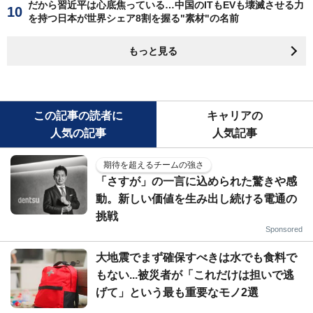
だから習近平は心底焦っている…中国のITもEVも壊滅させる力
を持つ日本が世界シェア8割を握る"素材"の名前
もっと見る
この記事の読者に
キャリアの
人気の記事
人気記事
期待を超えるチームの強さ
「さすが」の一言に込められた驚きや感
動。新しい価値を生み出し続ける電通の
挑戦
Sponsored
大地震でまず確保すべきは水でも食料で
もない...被災者が「これだけは担いで逃
げて」という最も重要なモノ2選