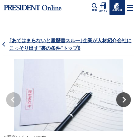
会員登録
検索
ログイン
｢あてはまらないと履歴書スルー｣企業が人材紹介会社に
こっそり出す"裏の条件"トップ6