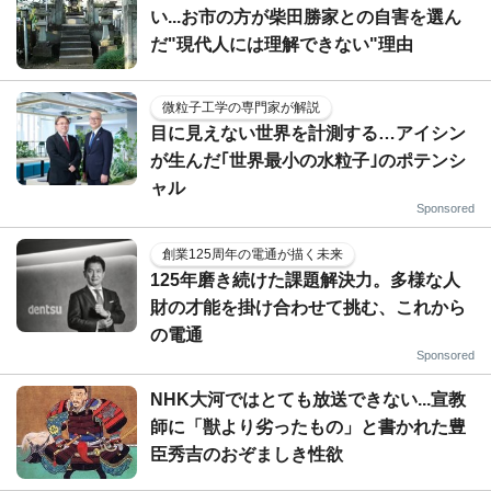
い...お市の方が柴田勝家との自害を選ん
だ"現代人には理解できない"理由
微粒子工学の専門家が解説
目に見えない世界を計測する…アイシン
が生んだ｢世界最小の水粒子｣のポテンシ
ャル
Sponsored
創業125周年の電通が描く未来
125年磨き続けた課題解決力。多様な人
財の才能を掛け合わせて挑む、これから
の電通
Sponsored
NHK大河ではとても放送できない...宣教
師に「獣より劣ったもの」と書かれた豊
臣秀吉のおぞましき性欲