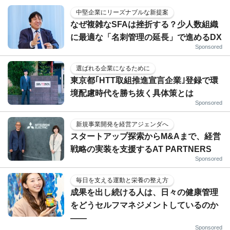
中堅企業にリーズナブルな新提案
なぜ複雑なSFAは挫折する？少人数組織
に最適な「名刺管理の延長」で進めるDX
Sponsored
選ばれる企業になるために
東京都｢HTT取組推進宣言企業｣登録で環
境配慮時代を勝ち抜く具体策とは
Sponsored
新規事業開発を経営アジェンダへ
スタートアップ探索からM&Aまで、経営
戦略の実装を支援するAT PARTNERS
Sponsored
毎日を支える運動と栄養の整え方
成果を出し続ける人は、日々の健康管理
をどうセルフマネジメントしているのか
——
Sponsored