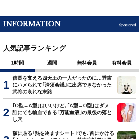
INFORMATION
Sponsored
人気記事ランキング
1時間
週間
無料会員
有料会員
信長を支える四天王の一人だったのに…秀吉
にハメられて｢清須会議｣に出席できなかった
武将の哀れな末路
｢O型→A型｣はいいけど､｢A型→O型｣はダメ…
誰にでも輸血できる｢万能血液｣の最後の落と
し穴
額に貼る｢熱を冷ますシート｣でも､首にかける