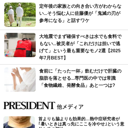
定年後の家族との向き合い方がわからな
い...そう悩む人に佐藤優が「鬼滅の刃が
参考になる」と話すワケ
大地震でまず確保すべきは水でも食料で
もない...被災者が「これだけは担いで逃
げて」という最も重要なモノ2選【2025
年7月BEST】
食前に「たった一杯」飲むだけで肝臓の
脂肪を落とせる...専門医の中では常識
「食物繊維、発酵食品」あと一つは?
首よりも脇よりも効果的…熱中症研究者が
｢暑いときは真っ先にここを冷やせ｣という意