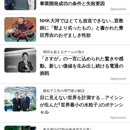
事業開発成功の条件と失敗要因
Sponsored
NHK大河ではとても放送できない...宣教
師に「獣より劣ったもの」と書かれた豊
臣秀吉のおぞましき性欲
期待を超えるチームの強さ
「さすが」の一言に込められた驚きや感
動。新しい価値を生み出し続ける電通の
挑戦
Sponsored
微粒子工学の専門家が解説
目に見えない世界を計測する…アイシン
が生んだ｢世界最小の水粒子｣のポテンシ
ャル
Sponsored
東京都｢HTT取組推進宣言企業｣