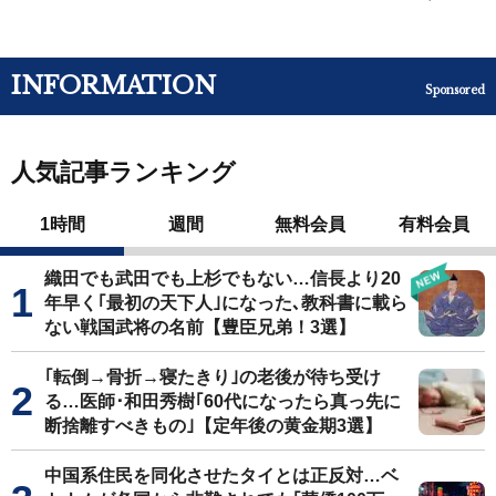
INFORMATION
Sponsored
人気記事ランキング
1時間
週間
無料会員
有料会員
織田でも武田でも上杉でもない…信長より20
年早く｢最初の天下人｣になった､教科書に載ら
ない戦国武将の名前【豊臣兄弟！3選】
｢転倒→骨折→寝たきり｣の老後が待ち受け
る…医師･和田秀樹｢60代になったら真っ先に
断捨離すべきもの｣【定年後の黄金期3選】
中国系住民を同化させたタイとは正反対…ベ