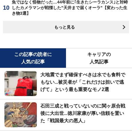
魚ではなく怪物だった…44年前に｢生きたシーラカンス｣と対峙
したカメラマンが戦慄した"天井まで届くオーラ"【変わった生
き物3選】
もっと見る
この記事の読者に
キャリアの
人気の記事
人気記事
大地震でまず確保すべきは水でも食料で
もない...被災者が「これだけは担いで逃
げて」という最も重要なモノ2選
石田三成と戦っていないのに関ヶ原合戦
後に大出世...徳川家康が厚い信頼を置い
た「戦国最大の悪人」