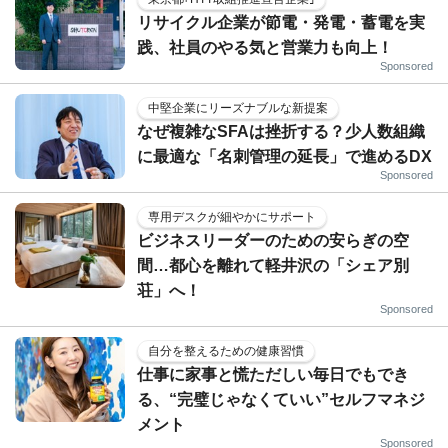
リサイクル企業が節電・発電・蓄電を実
践、社員のやる気と営業力も向上！
Sponsored
中堅企業にリーズナブルな新提案
なぜ複雑なSFAは挫折する？少人数組織
に最適な「名刺管理の延長」で進めるDX
Sponsored
専用デスクが細やかにサポート
ビジネスリーダーのための安らぎの空
間…都心を離れて軽井沢の「シェア別
荘」へ！
Sponsored
自分を整えるための健康習慣
仕事に家事と慌ただしい毎日でもでき
る、“完璧じゃなくていい”セルフマネジ
メント
Sponsored