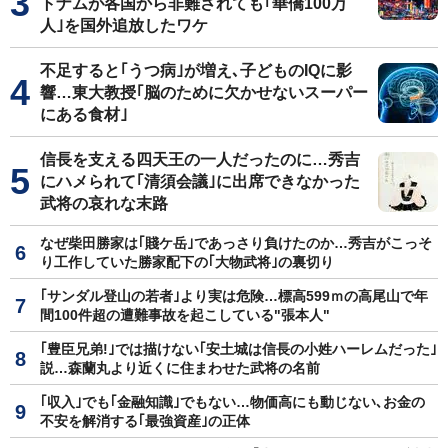
トナムが各国から非難されても｢華僑100万
人｣を国外追放したワケ
不足すると｢うつ病｣が増え､子どものIQに影
響…東大教授｢脳のために欠かせないスーパー
にある食材｣
信長を支える四天王の一人だったのに…秀吉
にハメられて｢清須会議｣に出席できなかった
武将の哀れな末路
なぜ柴田勝家は｢賤ケ岳｣であっさり負けたのか…秀吉がこっそ
り工作していた勝家配下の｢大物武将｣の裏切り
｢サンダル登山の若者｣より実は危険…標高599ｍの高尾山で年
間100件超の遭難事故を起こしている"張本人"
｢豊臣兄弟!｣では描けない｢安土城は信長の小姓ハーレムだった｣
説…森蘭丸より近くに住まわせた武将の名前
｢収入｣でも｢金融知識｣でもない…物価高にも動じない､お金の
不安を解消する｢最強資産｣の正体