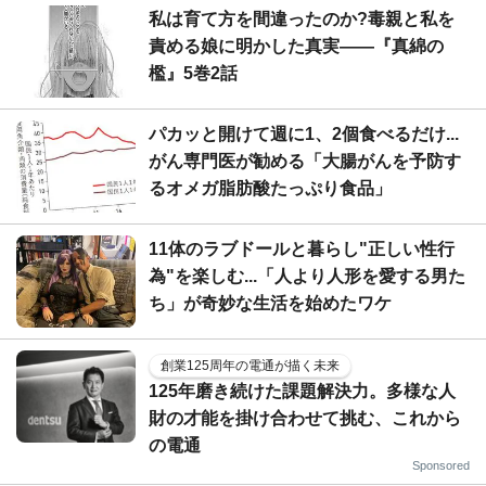
私は育て方を間違ったのか?毒親と私を
責める娘に明かした真実――『真綿の
檻』5巻2話
パカッと開けて週に1、2個食べるだけ...
がん専門医が勧める「大腸がんを予防す
るオメガ脂肪酸たっぷり食品」
11体のラブドールと暮らし"正しい性行
為"を楽しむ...「人より人形を愛する男た
ち」が奇妙な生活を始めたワケ
創業125周年の電通が描く未来
125年磨き続けた課題解決力。多様な人
財の才能を掛け合わせて挑む、これから
の電通
Sponsored