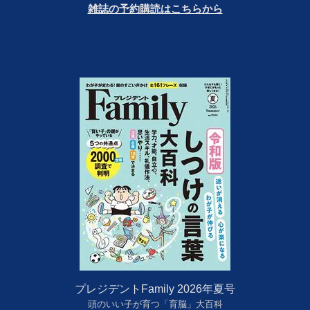
雑誌の予約購読はこちらから
プレジデントFamily 2026年夏号
頭のいい子が育つ「育脳」大百科