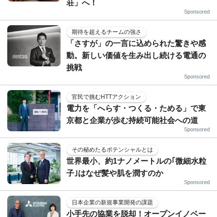
荘」へ！
Sponsored
期待を超えるチームの強さ
「さすが」の一言に込められた驚きや感
動。新しい価値を生み出し続ける電通の
挑戦
Sponsored
官民で挑むHTTアクション
電力を「へらす・つくる・ためる」で東
京都と企業が歩む持続可能社会への道
Sponsored
その秘めたるポテンシャルとは
世界最小、約1ナノメートルの｢微細水粒
子｣はなぜ髪や肌を潤すのか
Sponsored
日本企業の新規事業開発の課題
小手先の協業を脱却！オープンイノベー