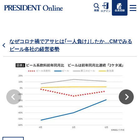
会員登録
検索
ログイン
なぜコロナ禍でアサヒは｢一人負け｣したか…CMでみる
ビール各社の経営姿勢