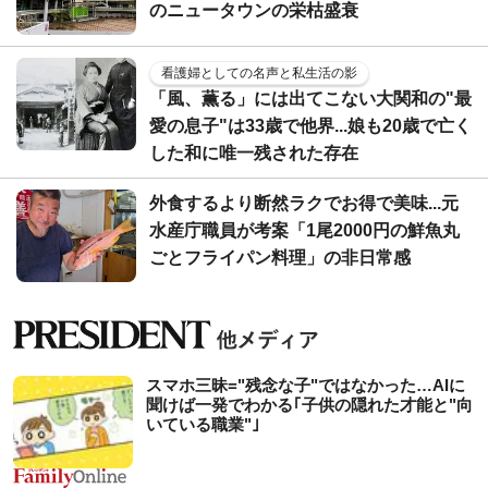
のニュータウンの栄枯盛衰
看護婦としての名声と私生活の影
「風、薫る」には出てこない大関和の"最
愛の息子"は33歳で他界...娘も20歳で亡く
した和に唯一残された存在
外食するより断然ラクでお得で美味...元
水産庁職員が考案「1尾2000円の鮮魚丸
ごとフライパン料理」の非日常感
スマホ三昧="残念な子"ではなかった…AIに
聞けば一発でわかる｢子供の隠れた才能と"向
いている職業"｣