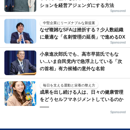
ションを経営アジェンダにする方法
Sponsored
中堅企業にリーズナブルな新提案
なぜ複雑なSFAは挫折する？少人数組織
に最適な「名刺管理の延長」で進めるDX
Sponsored
小泉進次郎氏でも、高市早苗氏でもな
い...いま自民党内で急浮上している「次
の首相」有力候補の意外な名前
毎日を支える運動と栄養の整え方
成果を出し続ける人は、日々の健康管理
をどうセルフマネジメントしているのか
——
Sponsored