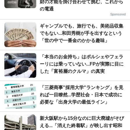
財の才能を掛け合わせて挑む、これから
の電通
Sponsored
ギャンブルでも、旅行でも、美術品収集
でもない...和田秀樹が手を出すなという
「世の中で一番金のかかる趣味」
「本当のお金持ち」はポルシェやフェラ
ーリには乗っていない...FPが実際に目に
した「富裕層のクルマ」の真実
「三菱商事"採用大学"ランキング」を見
れば一目瞭然...学歴社会・日本で成功に
必要な「出身大学の最低ライン」
新大阪駅から15分なのに巨大廃墟がそび
える...「消えた終着駅」が映し出す昭和