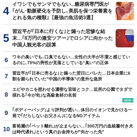
イワシでもサンマでもない...糖尿病専門医が
｢がん･動脈硬化を予防し､美肌を保つ栄養素を
とれる魚の種類｣【最強の魚活術3選】
習近平が｢日本に行くな｣と煽った悲惨な結
末…｢8万円の激安ツアー｣でロシアに向かった
中国人観光客の誤算
ワキの臭いでも､口臭でもない…女性の大半が不潔と感じてい
るのに､75%の男性が見落としている"臭い"の正体
習近平が｢日本に売るな｣と煽った翌日にバレた…日本企業に6
割を握られていた"中国の半導体"の意外な急所
エビやカニを想わせる濃密な旨味とコク…近所の公園でタダで
採れる｢今が旬｣な高級食材の名前
｢ボディーバッグ｣より評判が悪い…休日のイオンで見かける一
発で｢だらしないお父さん｣になるNGアイテム
富裕層の｢ペット離れ｣が止まらない…｢300万円の血統書付き犬
は時代遅れ｣という真のお金持ちが"向かった先"