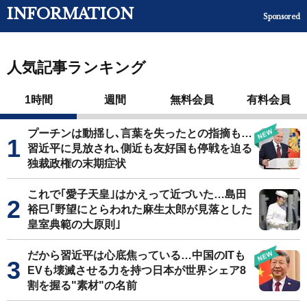
INFORMATION
Sponsored
人気記事ランキング
1時間
週間
無料会員
有料会員
プーチンは動揺し､言葉を失ったとの指摘も…
習近平に見放され､側近も友好国も停戦を迫る
独裁政権の末期症状
これで｢愛子天皇｣はかえって近づいた…島田
裕巳｢野望にとらわれた麻生太郎が見落とした
皇室典範の大原則｣
だから習近平は心底焦っている…中国のITも
EVも壊滅させる力を持つ日本が世界シェア8
割を握る"素材"の名前