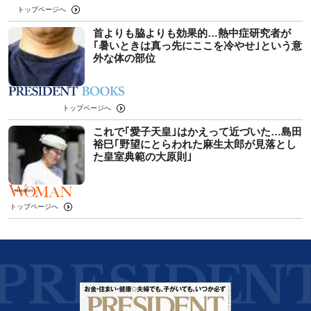
トップページへ
首よりも脇よりも効果的…熱中症研究者が
｢暑いときは真っ先にここを冷やせ｣という意
外な体の部位
トップページへ
これで｢愛子天皇｣はかえって近づいた…島田
裕巳｢野望にとらわれた麻生太郎が見落とし
た皇室典範の大原則｣
トップページへ