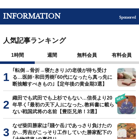
INFORMATION
Sponsored
人気記事ランキング
1時間
週間
無料会員
有料会員
｢転倒→骨折→寝たきり｣の老後が待ち受け
る…医師･和田秀樹｢60代になったら真っ先に
断捨離すべきもの｣【定年後の黄金期3選】
織田でも武田でも上杉でもない…信長より20
年早く｢最初の天下人｣になった､教科書に載ら
ない戦国武将の名前【豊臣兄弟！3選】
なぜ柴田勝家は｢賤ケ岳｣であっさり負けたの
か…秀吉がこっそり工作していた勝家配下の