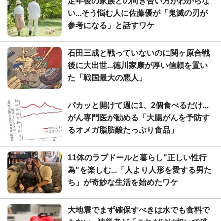
定年後の家族との向き合い方がわからな
い...そう悩む人に佐藤優が「鬼滅の刃が
参考になる」と話すワケ
石田三成と戦っていないのに関ヶ原合戦
後に大出世...徳川家康が厚い信頼を置い
た「戦国最大の悪人」
パカッと開けて週に1、2個食べるだけ...
がん専門医が勧める「大腸がんを予防す
るオメガ脂肪酸たっぷり食品」
11体のラブドールと暮らし"正しい性行
為"を楽しむ...「人より人形を愛する男た
ち」が奇妙な生活を始めたワケ
大地震でまず確保すべきは水でも食料で