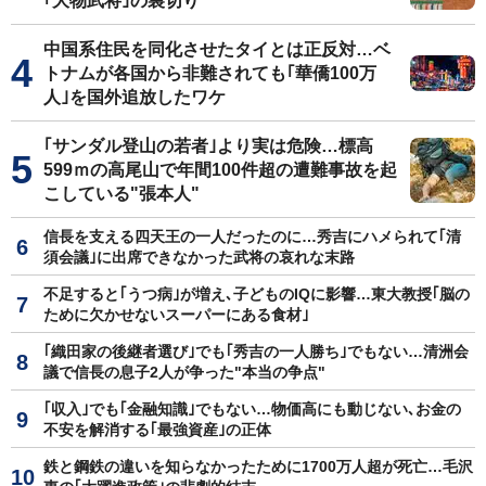
｢大物武将｣の裏切り
中国系住民を同化させたタイとは正反対…ベ
トナムが各国から非難されても｢華僑100万
人｣を国外追放したワケ
｢サンダル登山の若者｣より実は危険…標高
599ｍの高尾山で年間100件超の遭難事故を起
こしている"張本人"
信長を支える四天王の一人だったのに…秀吉にハメられて｢清
須会議｣に出席できなかった武将の哀れな末路
不足すると｢うつ病｣が増え､子どものIQに影響…東大教授｢脳の
ために欠かせないスーパーにある食材｣
｢織田家の後継者選び｣でも｢秀吉の一人勝ち｣でもない…清洲会
議で信長の息子2人が争った"本当の争点"
｢収入｣でも｢金融知識｣でもない…物価高にも動じない､お金の
不安を解消する｢最強資産｣の正体
鉄と鋼鉄の違いを知らなかったために1700万人超が死亡…毛沢