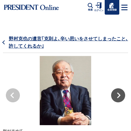
会員登録
検索
ログイン
野村克也の遺言｢克則よ､辛い思いをさせてしまったこと､
許してくれるか｣