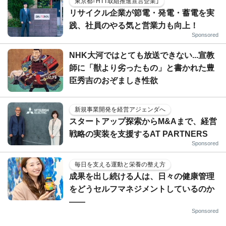
東京都｢HTT取組推進宣言企業｣
リサイクル企業が節電・発電・蓄電を実
践、社員のやる気と営業力も向上！
Sponsored
NHK大河ではとても放送できない...宣教
師に「獣より劣ったもの」と書かれた豊
臣秀吉のおぞましき性欲
新規事業開発を経営アジェンダへ
スタートアップ探索からM&Aまで、経営
戦略の実装を支援するAT PARTNERS
Sponsored
毎日を支える運動と栄養の整え方
成果を出し続ける人は、日々の健康管理
をどうセルフマネジメントしているのか
——
Sponsored