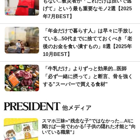
もない...被災者が「これだけは担いで逃
げて」という最も重要なモノ2選【2025
年7月BEST】
「年金だけで暮らす人」は早々に手放し
ている...50代までに捨てておくべき「老
後のお金を食い潰すもの」8選【2025年
10月BEST】
「牛乳だけ」よりずっと効果的...医師
「必ず一緒に摂って」と断言、骨を強く
する"スーパーで買える食材"
スマホ三昧="残念な子"ではなかった…AIに
聞けば一発でわかる｢子供の隠れた才能と"向
いている職業"｣