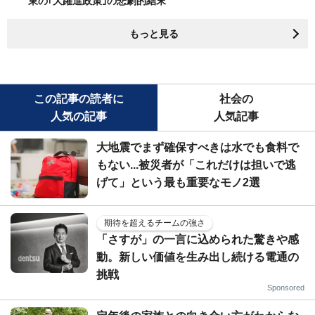
東の｢大躍進政策｣の悲劇的結末
もっと見る
この記事の読者に
社会の
人気の記事
人気記事
大地震でまず確保すべきは水でも食料で
もない...被災者が「これだけは担いで逃
げて」という最も重要なモノ2選
期待を超えるチームの強さ
「さすが」の一言に込められた驚きや感
動。新しい価値を生み出し続ける電通の
挑戦
Sponsored