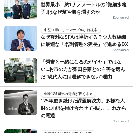
世界最小、約1ナノメートルの｢微細水粒
子｣はなぜ髪や肌を潤すのか
Sponsored
中堅企業にリーズナブルな新提案
なぜ複雑なSFAは挫折する？少人数組織
に最適な「名刺管理の延長」で進めるDX
Sponsored
「秀吉と一緒になるのがイヤ」ではな
い...お市の方が柴田勝家との自害を選ん
だ"現代人には理解できない"理由
創業125周年の電通が描く未来
125年磨き続けた課題解決力。多様な人
財の才能を掛け合わせて挑む、これから
の電通
Sponsored