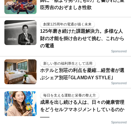
師に「獣より劣ったもの」と書かれた豊
臣秀吉のおぞましき性欲
創業125周年の電通が描く未来
125年磨き続けた課題解決力。多様な人
財の才能を掛け合わせて挑む、これから
の電通
Sponsored
新しい形の福利厚生として活用
ホテルと別荘の利点を凝縮…経営者が選
ぶシェア別荘｢GLAMDAY STYLE｣
Sponsored
毎日を支える運動と栄養の整え方
成果を出し続ける人は、日々の健康管理
をどうセルフマネジメントしているのか
——
Sponsored