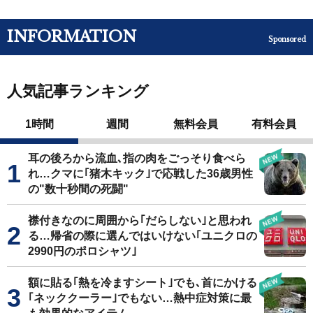
INFORMATION
Sponsored
人気記事ランキング
1時間
週間
無料会員
有料会員
耳の後ろから流血､指の肉をごっそり食べら
れ…クマに｢猪木キック｣で応戦した36歳男性
の"数十秒間の死闘"
襟付きなのに周囲から｢だらしない｣と思われ
る…帰省の際に選んではいけない｢ユニクロの
2990円のポロシャツ｣
額に貼る｢熱を冷ますシート｣でも､首にかける
｢ネッククーラー｣でもない…熱中症対策に最