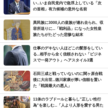
い...いま自民党内で急浮上している「次
の首相」有力候補の意外な名前
異民族に3000人の皇族が連れ去られ、収
容所送りに...「戦利品」になった女性皇
族たちがたどった悲惨な結末
仕事のデキない人ほどこの髪形をしてい
る...相手から全く信頼されない「ビジネ
スで一発アウト」ヘアスタイル3選
石田三成と戦っていないのに関ヶ原合戦
後に大出世...徳川家康が厚い信頼を置い
た「戦国最大の悪人」
11体のラブドールと暮らし"正しい性行
為"を楽しむ...「人より人形を愛する男た