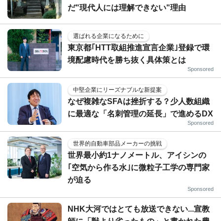
だ"現代人には理解できない"理由
選ばれる企業になるために
東京都｢HTT取組推進宣言企業｣登録で環
境配慮時代を勝ち抜く具体策とは
Sponsored
中堅企業にリーズナブルな新提案
なぜ複雑なSFAは挫折する？少人数組織
に最適な「名刺管理の延長」で進めるDX
Sponsored
世界的自動車部品メーカーの挑戦
世界最小約1ナノメートル、アイシンの
｢空気から作る水｣に微粒子工学の専門家
が迫る
Sponsored
NHK大河ではとても放送できない...宣教