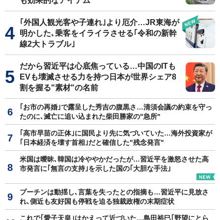
も効果的なアイテム
｢外国人観光客や子連れ｣より厄介…JR東海が
明かした､乗客をイライラさせる｢令和の新幹
線2大トラブル｣
だから習近平は心底焦っている…中国のITも
EVも壊滅させる力を持つ日本が世界シェア8
割を握る"素材"の名前
｢お市の再婚｣で露呈した秀吉の腹黒さ…清須会議の約束を守っ
たのに､滅亡に追い込まれた柴田勝家の"急所"
｢高市早苗の正体｣に国民より先に気づいていた…海外投資家が
｢日本経済を壊す首相｣だと確信した"残念発言"
米国は曖昧､韓国は冷ややかだったが…習近平を激怒させた高
市発言に｢無言の支持｣を示した国の｢大胆な手法｣
プーチンは動揺し､言葉を失ったとの指摘も…習近平に見放さ
れ､側近も友好国も停戦を迫る独裁政権の末期症状
これで｢愛子天皇｣はかえって近づいた…島田裕巳｢野望にとら