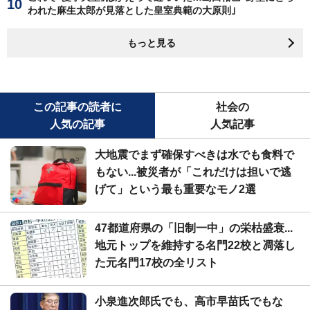
われた麻生太郎が見落とした皇室典範の大原則｣
もっと見る
この記事の読者に
社会の
人気の記事
人気記事
大地震でまず確保すべきは水でも食料で
もない...被災者が「これだけは担いで逃
げて」という最も重要なモノ2選
47都道府県の「旧制一中」の栄枯盛衰...
地元トップを維持する名門22校と凋落し
た元名門17校の全リスト
小泉進次郎氏でも、高市早苗氏でもな