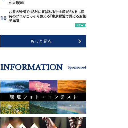
の大原則｣
お盆の帰省で｢絶対に喜ばれる手土産｣がある…接
待のプロがこっそり教える｢東京駅近で買えるお菓
子｣6選
もっと見る
INFORMATION
Sponsored