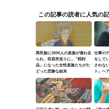
この記事の読者に人気の
異民族に3000人の皇族が連れ去
仕事の
られ、収容所送りに...「戦利
をしてい
品」になった女性皇族たちがた
されな
どった悲惨な結末
ト」ヘ