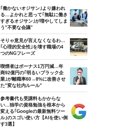
｢働かないオジサン｣より嫌われ
る…よかれと思って｢無駄に働き
すぎるオジサン｣が増やしてしま
う"不要な会議"
そりゃ意見が言えなくなるわ…
｢心理的安全性｣を壊す職場の4
つのNGフレーズ
喫煙者はボーナス1万円減…年
商92億円の｢明るいブラック企
業｣が離職率60→8%に改善させ
た"変な社内ルール"
参考書代も受講料もかからな
い…独学の資格勉強を根本から
変える｢Googleの最新無料ツー
ル｣のスゴい使い方【AIを使い倒
す3選】