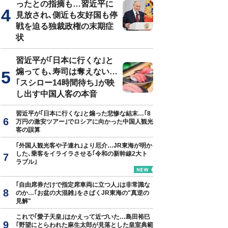
ったとの指摘も…習近平に
見放され､側近も友好国も停
戦を迫る独裁政権の末期症
状
習近平が｢日本に行くな｣と
煽っても､寿司は奪えない…
｢スシロー14時間待ち｣が映
し出す中国人客の本音
習近平が｢日本に行くな｣と煽った悲惨な結末…｢8
万円の激安ツアー｣でロシアに向かった中国人観光
客の誤算
｢外国人観光客や子連れ｣より厄介…JR東海が明か
した､乗客をイライラさせる｢令和の新幹線2大ト
ラブル｣
｢自由席券だけで指定席車両に立つ人｣は非常識な
のか…｢お盆の大混雑｣をさばくJR東海の"真逆の
見解"
これで｢愛子天皇｣はかえって近づいた…島田裕巳
｢野望にとらわれた麻生太郎が見落とした皇室典範