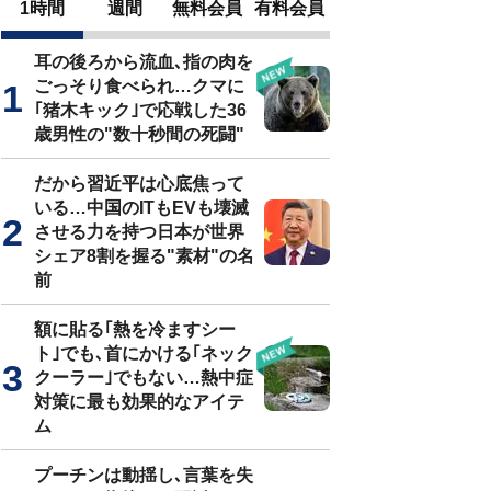
1時間
週間
無料会員
有料会員
耳の後ろから流血､指の肉を
ごっそり食べられ…クマに
｢猪木キック｣で応戦した36
歳男性の"数十秒間の死闘"
だから習近平は心底焦って
いる…中国のITもEVも壊滅
させる力を持つ日本が世界
シェア8割を握る"素材"の名
前
額に貼る｢熱を冷ますシー
ト｣でも､首にかける｢ネック
クーラー｣でもない…熱中症
対策に最も効果的なアイテ
ム
プーチンは動揺し､言葉を失