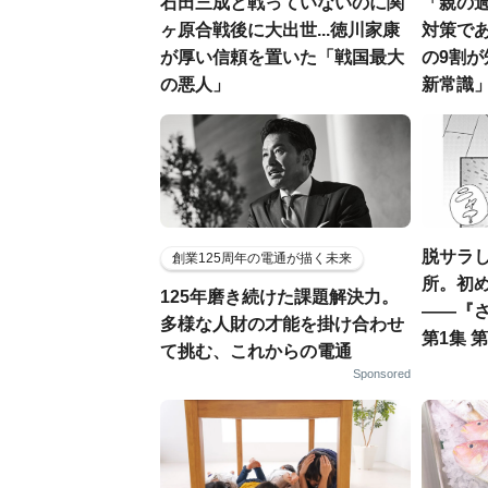
石田三成と戦っていないのに関
「親の
ヶ原合戦後に大出世...徳川家康
対策であ
が厚い信頼を置いた「戦国最大
の9割
の悪人」
新常識
脱サラ
創業125周年の電通が描く未来
所。初
125年磨き続けた課題解決力。
――『
多様な人財の才能を掛け合わせ
第1集 
て挑む、これからの電通
Sponsored