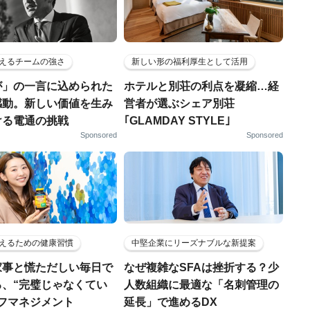
えるチームの強さ
新しい形の福利厚生として活用
が」の一言に込められた
ホテルと別荘の利点を凝縮…経
感動。新しい価値を生み
営者が選ぶシェア別荘
ける電通の挑戦
｢GLAMDAY STYLE｣
Sponsored
Sponsored
えるための健康習慣
中堅企業にリーズナブルな新提案
家事と慌ただしい毎日で
なぜ複雑なSFAは挫折する？少
る、“完璧じゃなくてい
人数組織に最適な「名刺管理の
ルフマネジメント
延長」で進めるDX