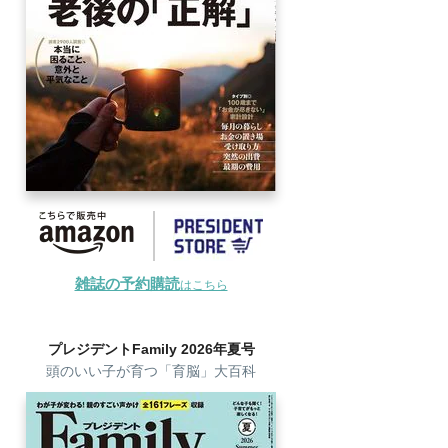
雑誌の予約購読
はこちら
プレジデントFamily 2026年夏号
頭のいい子が育つ「育脳」大百科