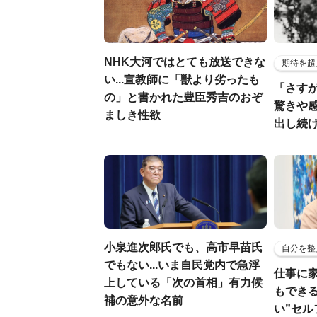
NHK大河ではとても放送できな
期待を超
い...宣教師に「獣より劣ったも
「さす
の」と書かれた豊臣秀吉のおぞ
驚きや
ましき性欲
出し続
小泉進次郎氏でも、高市早苗氏
自分を整
でもない...いま自民党内で急浮
仕事に
上している「次の首相」有力候
もでき
補の意外な名前
い”セ