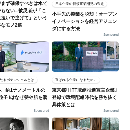
でまず確保すべきは水で
日本企業の新規事業開発の課題
もない...被災者が「こ
小手先の協業を脱却！オープン
は担いで逃げて」という
イノベーションを経営アジェン
なモノ2選
ダにする方法
Sponsored
たるポテンシャルとは
選ばれる企業になるために
小、約1ナノメートルの
東京都｢HTT取組推進宣言企業｣
粒子｣はなぜ髪や肌を潤
登録で環境配慮時代を勝ち抜く
具体策とは
Sponsored
Sponsored