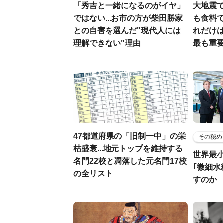
「秀吉と一緒になるのがイヤ」
大地震
ではない...お市の方が柴田勝家
も食料で
との自害を選んだ"現代人には
れだけ
理解できない"理由
最も重要
47都道府県の「旧制一中」の栄
その秘め
枯盛衰...地元トップを維持する
世界最
名門22校と凋落した元名門17校
｢微細水
の全リスト
すのか