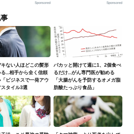
Sponsored
Sponsored
記事
デキない人ほどこの髪形
パカッと開けて週に1、2個食べ
る...相手から全く信頼
るだけ...がん専門医が勧める
い「ビジネスで一発アウ
「大腸がんを予防するオメガ脂
アスタイル3選
肪酸たっぷり食品」