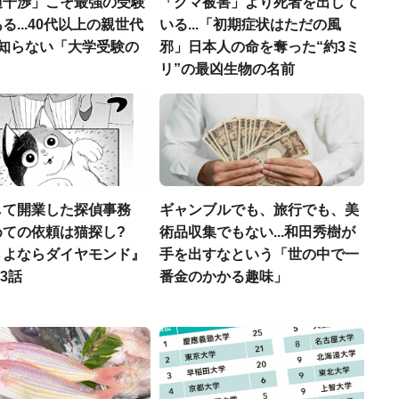
過干渉」こそ最強の受験
「クマ被害」より死者を出して
る...40代以上の親世代
いる...「初期症状はただの風
が知らない「大学受験の
邪」日本人の命を奪った“約3ミ
」
リ”の最凶生物の名前
して開業した探偵事務
ギャンブルでも、旅行でも、美
めての依頼は猫探し?
術品収集でもない...和田秀樹が
さよならダイヤモンド』
手を出すなという「世の中で一
第3話
番金のかかる趣味」