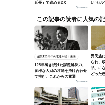
延長」で進めるDX
い”セ
Sponsored
この記事の読者に人気の
異民族に
創業125周年の電通が描く未来
られ、収
125年磨き続けた課題解決力。
品」に
多様な人財の才能を掛け合わせ
どった
て挑む、これからの電通
Sponsored