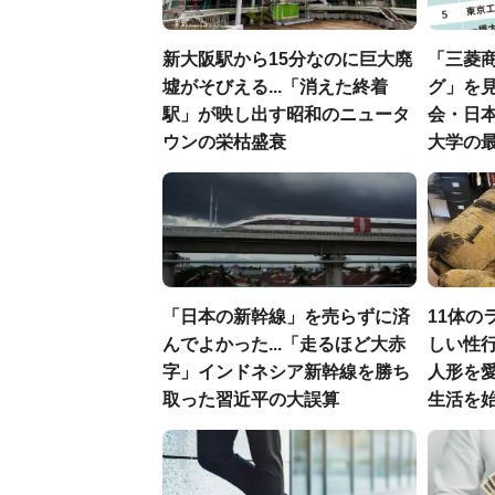
新大阪駅から15分なのに巨大廃
「三菱商
墟がそびえる...「消えた終着
グ」を見
駅」が映し出す昭和のニュータ
会・日
ウンの栄枯盛衰
大学の
「日本の新幹線」を売らずに済
11体の
んでよかった...「走るほど大赤
しい性行
字」インドネシア新幹線を勝ち
人形を
取った習近平の大誤算
生活を