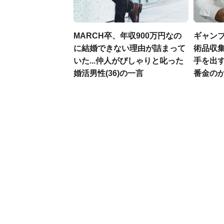
MARCH卒、年収900万円なの
ギャン
に結婚できない理由が詰まって
術品収集
いた...仲人がぴしゃりと叱った
手を出
婚活男性(36)の一言
番金の