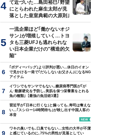
て近づいた…島田裕巳｢野望
にとらわれた麻生太郎が見
落とした皇室典範の大原則｣
一流企業ほど｢働かないオジ
サン｣が増殖していく…トヨ
タも三菱UFJも逃れられな
い日本企業だけの"構造的欠
陥"
｢ボディーバッグ｣より評判が悪い…休日のイオン
で見かける一発で｢だらしないお父さん｣になるNG
アイテム
イワシでもサンマでもない...糖尿病専門医が｢が
ん･動脈硬化を予防し､美肌を保つ栄養素をとれる
魚の種類｣【最強の魚活術3選】
習近平が｢日本に行くな｣と煽っても､寿司は奪えな
い…｢スシロー14時間待ち｣が映し出す中国人客の
本音
ワキの臭いでも､口臭でもない…女性の大半が不潔
と感じているのに､75%の男性が見落としてい