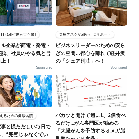
HTT取組推進宣言企業｣
専用デスクが細やかにサポート
クル企業が節電・発電・
ビジネスリーダーのための安ら
実践、社員のやる気と営
ぎの空間…都心を離れて軽井沢
向上！
の「シェア別荘」へ！
Sponsored
Sponsored
パカッと開けて週に1、2個食べ
えるための健康習慣
るだけ...がん専門医が勧める
家事と慌ただしい毎日で
「大腸がんを予防するオメガ脂
る、“完璧じゃなくてい
肪酸たっぷり食品」