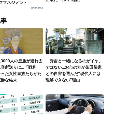
ルフマネジメント
Sponsored
記事
3000人の皇族が連れ去
「秀吉と一緒になるのがイヤ」
容所送りに...「戦利
ではない...お市の方が柴田勝家
なった女性皇族たちがた
との自害を選んだ"現代人には
悲惨な結末
理解できない"理由