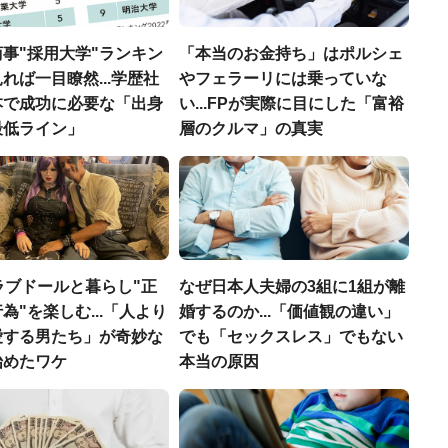
事"採用大学"ランキン
「本当のお金持ち」はポルシェ
れば一目瞭然...学歴社
やフェラーリには乗っていな
本で成功に必要な「出身
い...FPが実際に目にした「富裕
最低ライン」
層のクルマ」の真実
ラブドールと暮らし"正
なぜ日本人夫婦の3組に1組が離
為"を楽しむ...「人より
婚するのか...「価値観の違い」
愛する男たち」が奇妙な
でも「セックスレス」でもない
始めたワケ
本当の原因