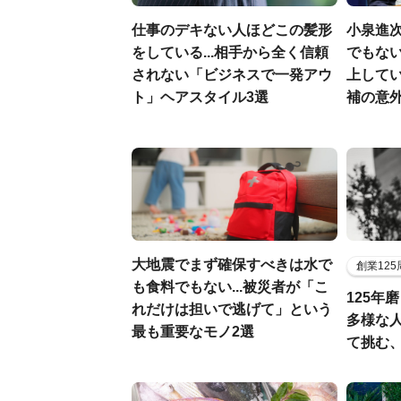
仕事のデキない人ほどこの髪形
小泉進
をしている...相手から全く信頼
でもない
されない「ビジネスで一発アウ
上して
ト」ヘアスタイル3選
補の意
大地震でまず確保すべきは水で
創業12
も食料でもない...被災者が「こ
125年
れだけは担いで逃げて」という
多様な
最も重要なモノ2選
て挑む