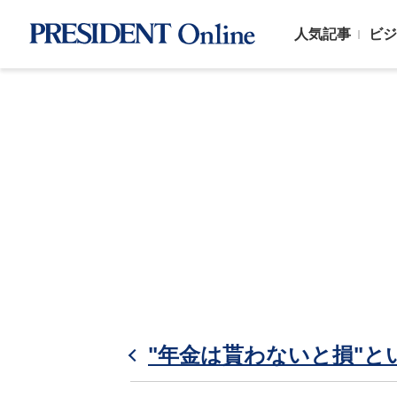
人気記事
ビジ
"年金は貰わないと損"と