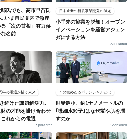
次郎氏でも、高市早苗氏
日本企業の新規事業開発の課題
...いま自民党内で急浮
小手先の協業を脱却！オープン
いる「次の首相」有力候
イノベーションを経営アジェン
外な名前
ダにする方法
Sponsored
5周年の電通が描く未来
その秘めたるポテンシャルとは
磨き続けた課題解決力。
世界最小、約1ナノメートルの
人財の才能を掛け合わせ
｢微細水粒子｣はなぜ髪や肌を潤
、これからの電通
すのか
Sponsored
Sponsored