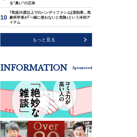
る"臭い"の正体
｢気温35度以上でのハンディファン｣は逆効果…気
象科学者が｢一緒に使わないと危険｣という冷却ア
イテム
もっと見る
INFORMATION
Sponsored