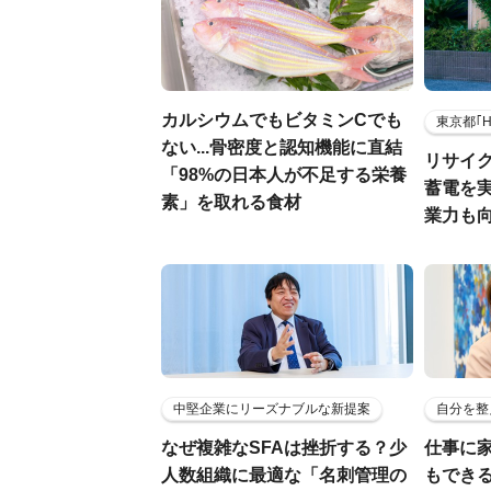
カルシウムでもビタミンCでも
東京都｢
ない...骨密度と認知機能に直結
リサイ
「98%の日本人が不足する栄養
蓄電を
素」を取れる食材
業力も
中堅企業にリーズナブルな新提案
自分を整
なぜ複雑なSFAは挫折する？少
仕事に
人数組織に最適な「名刺管理の
もでき