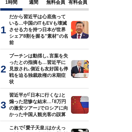
1時間
週間
無料会員
有料会員
だから習近平は心底焦って
いる…中国のITもEVも壊滅
させる力を持つ日本が世界
シェア8割を握る"素材"の名
前
プーチンは動揺し､言葉を失
ったとの指摘も…習近平に
見放され､側近も友好国も停
戦を迫る独裁政権の末期症
状
習近平が｢日本に行くな｣と
煽った悲惨な結末…｢8万円
の激安ツアー｣でロシアに向
かった中国人観光客の誤算
これで｢愛子天皇｣はかえっ