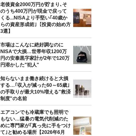
老後資金2000万円が貯まり､そ
のうち400万円が現金で戻って
くる...NISAより手堅い｢40歳か
らの資産形成術｣【投資の始め方
3選】
市場はこんなに絶好調なのに
NISAで大損…世帯年収1200万
円の安泰黒字家計が2年で120万
円溶かした"犯人"
知らないまま働き続けると大損
する…｢収入が減った60～65歳｣
の手取りが最大10%増える"救済
制度"の名前
エアコンでも冷蔵庫でも照明で
もない…猛暑の電気代削減のた
めに専門家が｢真っ先に手をつけ
て｣と勧める場所【2026年6月