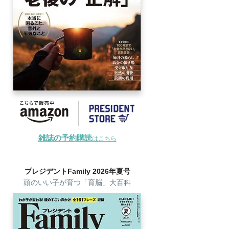
雑誌の予約購読
はこちら
プレジデントFamily 2026年夏号
頭のいい子が育つ「育脳」大百科