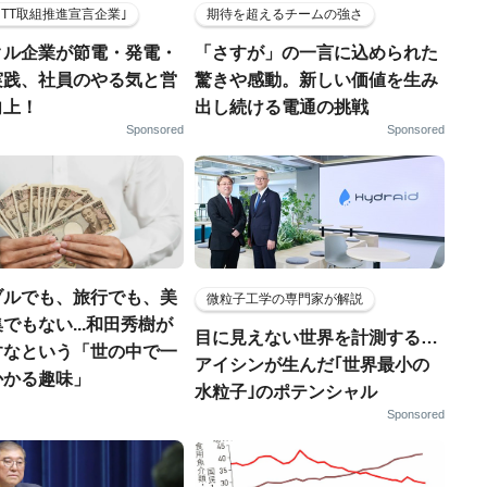
HTT取組推進宣言企業｣
期待を超えるチームの強さ
クル企業が節電・発電・
「さすが」の一言に込められた
実践、社員のやる気と営
驚きや感動。新しい価値を生み
向上！
出し続ける電通の挑戦
Sponsored
Sponsored
ブルでも、旅行でも、美
微粒子工学の専門家が解説
でもない...和田秀樹が
目に見えない世界を計測する…
すなという「世の中で一
アイシンが生んだ｢世界最小の
かかる趣味」
水粒子｣のポテンシャル
Sponsored