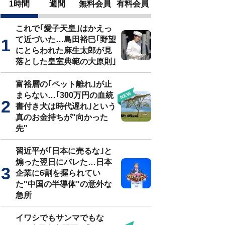
1時間
週間
無料会員
有料会員
これで｢愛子天皇｣はかえっ
て近づいた…島田裕巳｢野望
にとらわれた麻生太郎が見
落とした皇室典範の大原則｣
富裕層の｢ペット離れ｣が止
まらない…｢300万円の血統
書付き犬は時代遅れ｣という
真のお金持ちが"向かった
先"
習近平が｢日本に売るな｣と
煽った翌日にバレた…日本
企業に6割を握られてい
た"中国の半導体"の意外な
急所
イワシでもサンマでもな