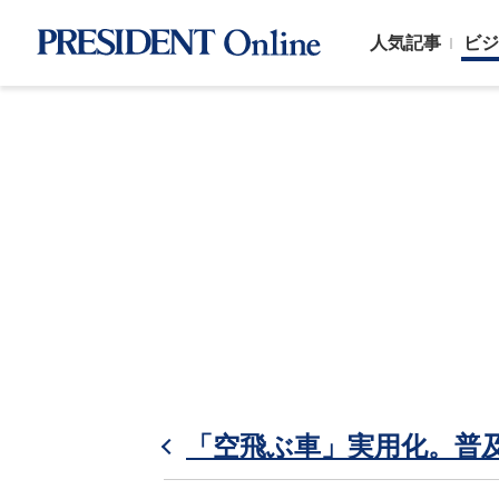
人気記事
ビジ
「空飛ぶ車」実用化。普