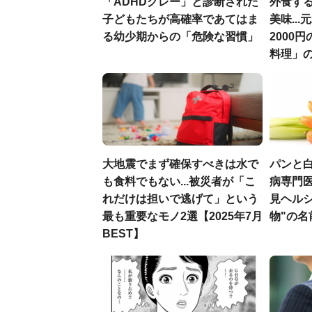
「ADHDグレー」と診断された
外食す
子どもたちが高確率であてはま
美味..
る幼少期からの「危険な習慣」
2000
料理」
大地震でまず確保すべきは水で
パンと白
も食料でもない...被災者が「こ
病専門
れだけは担いで逃げて」という
見ヘル
最も重要なモノ2選【2025年7月
物"の名
BEST】