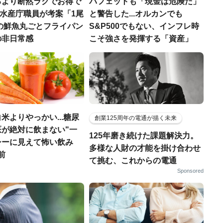
るより断然ラクでお得で
バフェットも「現金は危険だ」
.元水産庁職員が考案「1尾
と警告した...オルカンでも
円の鮮魚丸ごとフライパン
S&P500でもない、インフレ時
の非日常感
こそ強さを発揮する「資産」
米よりやっかい...糖尿
創業125周年の電通が描く未来
医が絶対に飲まない"一
125年磨き続けた課題解決力。
シーに見えて怖い飲み
多様な人財の才能を掛け合わせ
前
て挑む、これからの電通
Sponsored