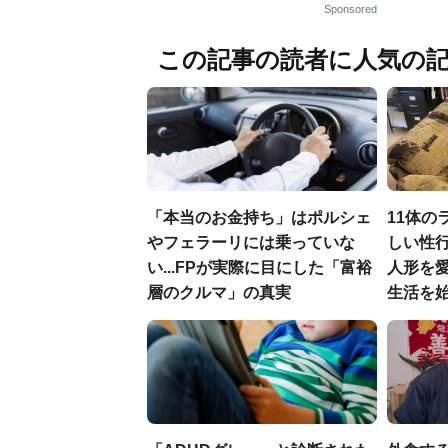
Sponsored
この記事の読者に人気の
「本当のお金持ち」はポルシェ
11体の
やフェラーリには乗っていな
しい性行
い...FPが実際に目にした「富裕
人形を
層のクルマ」の真実
生活を