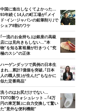
中国に進出しなくてよかった…
93年続く14人の町工場が｢メイ
ド･イン･ジャパンの鉛筆削り｣で
シェア8割のワケ
｢一流のお金持ち｣は銀座の高級
店には見向きもしない…"本
物"を知る富裕層が行きつく"究
極のスシ"の正体
ハーゲンダッツで異例の日本生
まれ…累計7億個を突破､｢日本
人の職人技｣が生んだ"もなかに
似た定番商品"
洗うのはお尻だけでない…
TOTO製ウォシュレット→｢4万
円の東芝製｣に自力交換して驚い
た"意外な便利機能"