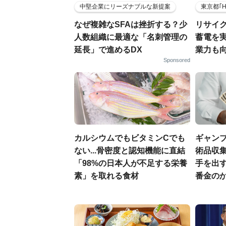
中堅企業にリーズナブルな新提案
東京都｢
なぜ複雑なSFAは挫折する？少
リサイ
人数組織に最適な「名刺管理の
蓄電を
延長」で進めるDX
業力も
Sponsored
カルシウムでもビタミンCでも
ギャン
ない...骨密度と認知機能に直結
術品収集
「98%の日本人が不足する栄養
手を出
素」を取れる食材
番金の