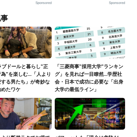
Sponsored
Sponsored
記事
ラブドールと暮らし"正
「三菱商事"採用大学"ランキン
為"を楽しむ...「人より
グ」を見れば一目瞭然...学歴社
愛する男たち」が奇妙な
会・日本で成功に必要な「出身
始めたワケ
大学の最低ライン」