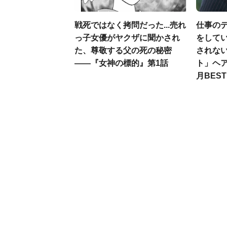
戦死ではなく拷問だった...売れ
仕事の
っ子女優がヤクザに聞かされ
をしてい
た、尊敬する父の死の秘密
されな
――『女神の標的』第1話
ト」ヘア
月BES