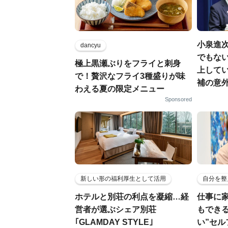
小泉進
dancyu
でもない
極上黒瀬ぶりをフライと刺身
上して
で！贅沢なフライ3種盛りが味
補の意
わえる夏の限定メニュー
Sponsored
新しい形の福利厚生として活用
自分を整
ホテルと別荘の利点を凝縮…経
仕事に
営者が選ぶシェア別荘
もでき
｢GLAMDAY STYLE｣
い”セ