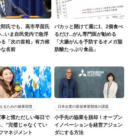
次郎氏でも、高市早苗氏
パカッと開けて週に1、2個食べ
...いま自民党内で急浮
るだけ...がん専門医が勧める
いる「次の首相」有力候
「大腸がんを予防するオメガ脂
外な名前
肪酸たっぷり食品」
えるための健康習慣
日本企業の新規事業開発の課題
家事と慌ただしい毎日で
小手先の協業を脱却！オープン
る、“完璧じゃなくてい
イノベーションを経営アジェン
ルフマネジメント
ダにする方法