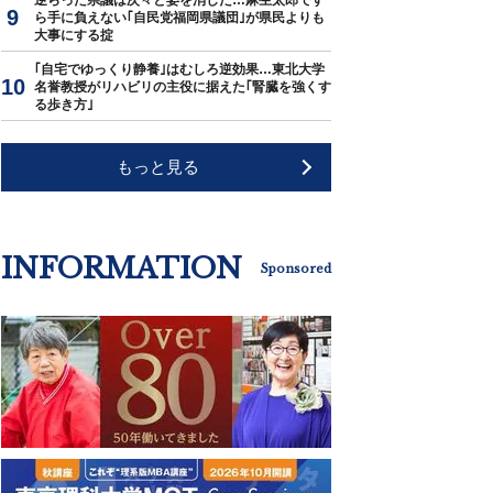
逆らった県議は次々と姿を消した…麻生太郎です
ら手に負えない｢自民党福岡県議団｣が県民よりも
大事にする掟
｢自宅でゆっくり静養｣はむしろ逆効果…東北大学
名誉教授がリハビリの主役に据えた｢腎臓を強くす
る歩き方｣
もっと見る
INFORMATION
Sponsored