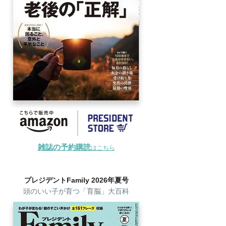
雑誌の予約購読
はこちら
プレジデントFamily 2026年夏号
頭のいい子が育つ「育脳」大百科