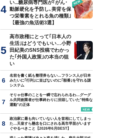
い...糖尿病専門医が｢がん･
動脈硬化を予防し､美背を保
つ栄養素をとれる魚の種類｣
【最強の魚活術3選】
高市政権にとって｢日本人の
生活｣はどうでもいい…小野
田紀美のSNS投稿でわかっ
た｢外国人政策｣の本当の狙
い
名前を書く紙も整理券もない…フランス人が日本
みたいに｢行列｣に並ばないのに｢順番｣を守れる謎
システム
そりゃ仕事のことを一瞬で忘れられるわ…グーグ
ル共同創業者が仕事終わりに没頭していた"特殊な
運動"の正体
政治家に最も向いていない人を首相にしてしまっ
た…天皇すら懸念を口にされる高市早苗がいます
ぐやるべきこと【2026年6月BEST】