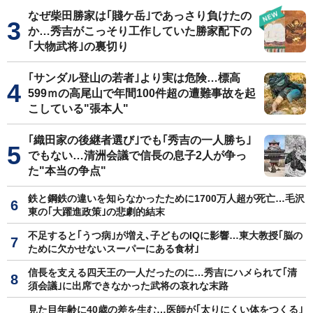
なぜ柴田勝家は｢賤ケ岳｣であっさり負けたの
か…秀吉がこっそり工作していた勝家配下の
｢大物武将｣の裏切り
｢サンダル登山の若者｣より実は危険…標高
599ｍの高尾山で年間100件超の遭難事故を起
こしている"張本人"
｢織田家の後継者選び｣でも｢秀吉の一人勝ち｣
でもない…清洲会議で信長の息子2人が争っ
た"本当の争点"
鉄と鋼鉄の違いを知らなかったために1700万人超が死亡…毛沢
東の｢大躍進政策｣の悲劇的結末
不足すると｢うつ病｣が増え､子どものIQに影響…東大教授｢脳の
ために欠かせないスーパーにある食材｣
信長を支える四天王の一人だったのに…秀吉にハメられて｢清
須会議｣に出席できなかった武将の哀れな末路
見た目年齢に40歳の差を生む…医師が｢太りにくい体をつくる｣