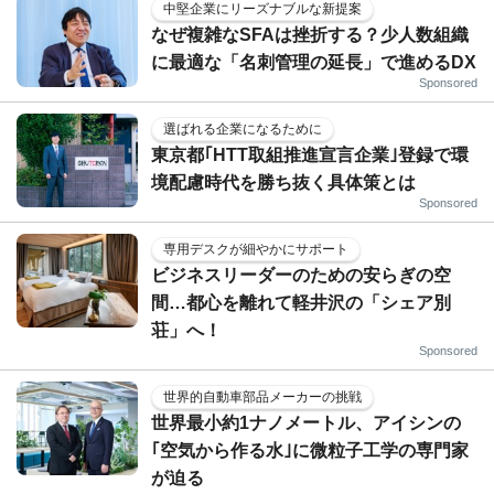
中堅企業にリーズナブルな新提案
なぜ複雑なSFAは挫折する？少人数組織
に最適な「名刺管理の延長」で進めるDX
Sponsored
選ばれる企業になるために
東京都｢HTT取組推進宣言企業｣登録で環
境配慮時代を勝ち抜く具体策とは
Sponsored
専用デスクが細やかにサポート
ビジネスリーダーのための安らぎの空
間…都心を離れて軽井沢の「シェア別
荘」へ！
Sponsored
世界的自動車部品メーカーの挑戦
世界最小約1ナノメートル、アイシンの
｢空気から作る水｣に微粒子工学の専門家
が迫る