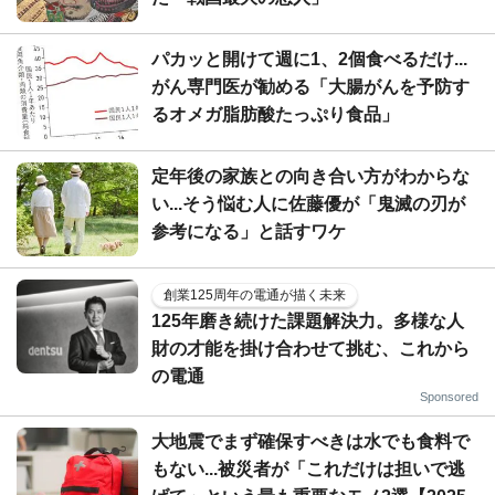
パカッと開けて週に1、2個食べるだけ...
がん専門医が勧める「大腸がんを予防す
るオメガ脂肪酸たっぷり食品」
定年後の家族との向き合い方がわからな
い...そう悩む人に佐藤優が「鬼滅の刃が
参考になる」と話すワケ
創業125周年の電通が描く未来
125年磨き続けた課題解決力。多様な人
財の才能を掛け合わせて挑む、これから
の電通
Sponsored
大地震でまず確保すべきは水でも食料で
もない...被災者が「これだけは担いで逃