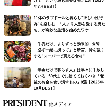
げて」という最も重要なモノ2選【2025
年7月BEST】
11体のラブドールと暮らし"正しい性行
為"を楽しむ...「人より人形を愛する男た
ち」が奇妙な生活を始めたワケ
「牛乳だけ」よりずっと効果的...医師
「必ず一緒に摂って」と断言、骨を強く
する"スーパーで買える食材"
「年金だけで暮らす人」は早々に手放し
ている...50代までに捨てておくべき「老
後のお金を食い潰すもの」8選【2025年
10月BEST】