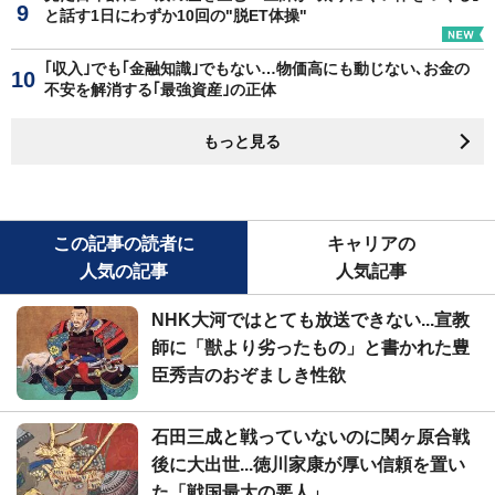
と話す1日にわずか10回の"脱ET体操"
｢収入｣でも｢金融知識｣でもない…物価高にも動じない､お金の
不安を解消する｢最強資産｣の正体
もっと見る
この記事の読者に
キャリアの
人気の記事
人気記事
NHK大河ではとても放送できない...宣教
師に「獣より劣ったもの」と書かれた豊
臣秀吉のおぞましき性欲
石田三成と戦っていないのに関ヶ原合戦
後に大出世...徳川家康が厚い信頼を置い
た「戦国最大の悪人」