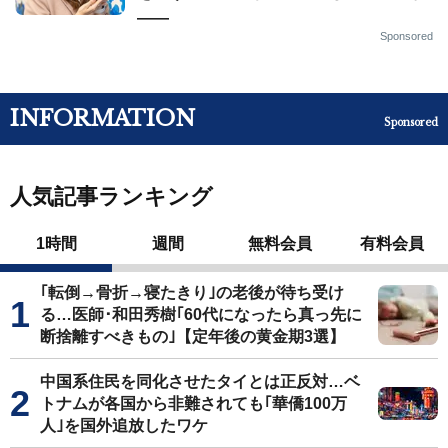
——
Sponsored
INFORMATION
Sponsored
人気記事ランキング
1時間
週間
無料会員
有料会員
｢転倒→骨折→寝たきり｣の老後が待ち受け
る…医師･和田秀樹｢60代になったら真っ先に
断捨離すべきもの｣【定年後の黄金期3選】
中国系住民を同化させたタイとは正反対…ベ
トナムが各国から非難されても｢華僑100万
人｣を国外追放したワケ