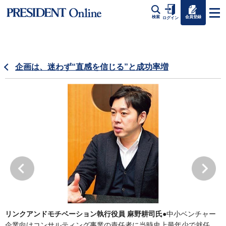
会員登録
検索
ログイン
企画は、迷わず“直感を信じる”と成功率増
リンクアンドモチベーション執行役員 麻野耕司氏
●中小ベンチャー
企業向けコンサルティング事業の責任者に当時史上最年少で就任。