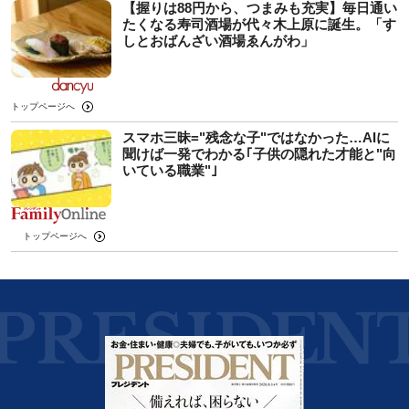
【握りは88円から、つまみも充実】毎日通い
たくなる寿司酒場が代々木上原に誕生。「す
しとおばんざい酒場ゑんがわ」
トップページへ
スマホ三昧="残念な子"ではなかった…AIに
聞けば一発でわかる｢子供の隠れた才能と"向
いている職業"｣
トップページへ