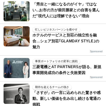
「秀吉と一緒になるのがイヤ」ではな
い...お市の方が柴田勝家との自害を選ん
だ"現代人には理解できない"理由
忙しいビジネスパーソンを癒やす
ホテルのサービスと別荘の独立性を融
合…シェア別荘｢GLAMDAY STYLE｣の
魅力
Sponsored
事業ポートフォリオの変革に挑戦
三菱電機とAT PARTNERSが語る、新規
事業開発成功の条件と失敗要因
Sponsored
期待を超えるチームの強さ
「さすが」の一言に込められた驚きや感
動。新しい価値を生み出し続ける電通の
挑戦