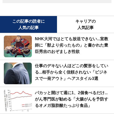
この記事の読者に
キャリアの
人気の記事
人気記事
NHK大河ではとても放送できない...宣教
師に「獣より劣ったもの」と書かれた豊
臣秀吉のおぞましき性欲
仕事のデキない人ほどこの髪形をしてい
る...相手から全く信頼されない「ビジネ
スで一発アウト」ヘアスタイル3選
パカッと開けて週に1、2個食べるだけ...
がん専門医が勧める「大腸がんを予防す
るオメガ脂肪酸たっぷり食品」