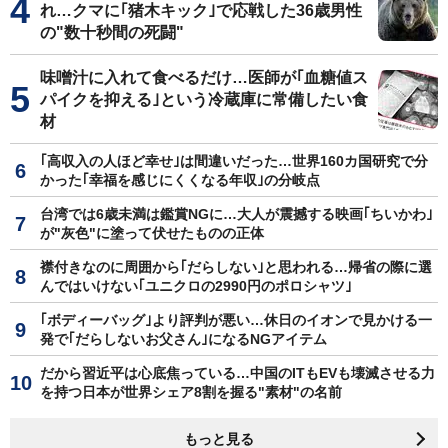
れ…クマに｢猪木キック｣で応戦した36歳男性
の"数十秒間の死闘"
味噌汁に入れて食べるだけ…医師が｢血糖値ス
パイクを抑える｣という冷蔵庫に常備したい食
材
｢高収入の人ほど幸せ｣は間違いだった…世界160カ国研究で分
かった｢幸福を感じにくくなる年収｣の分岐点
台湾では6歳未満は鑑賞NGに…大人が震撼する映画｢ちいかわ｣
が"灰色"に塗って伏せたものの正体
襟付きなのに周囲から｢だらしない｣と思われる…帰省の際に選
んではいけない｢ユニクロの2990円のポロシャツ｣
｢ボディーバッグ｣より評判が悪い…休日のイオンで見かける一
発で｢だらしないお父さん｣になるNGアイテム
だから習近平は心底焦っている…中国のITもEVも壊滅させる力
を持つ日本が世界シェア8割を握る"素材"の名前
もっと見る