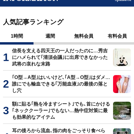
人気記事ランキング
1時間
週間
無料会員
有料会員
信長を支える四天王の一人だったのに…秀吉
にハメられて｢清須会議｣に出席できなかった
武将の哀れな末路
｢O型→A型｣はいいけど､｢A型→O型｣はダメ…
誰にでも輸血できる｢万能血液｣の最後の落と
し穴
額に貼る｢熱を冷ますシート｣でも､首にかける
｢ネッククーラー｣でもない…熱中症対策に最
も効果的なアイテム
耳の後ろから流血､指の肉をごっそり食べら