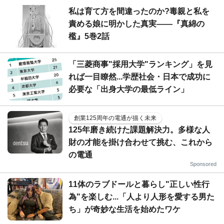
私は育て方を間違ったのか?毒親と私を
責める娘に明かした真実――『真綿の
檻』5巻2話
「三菱商事"採用大学"ランキング」を見
れば一目瞭然...学歴社会・日本で成功に
必要な「出身大学の最低ライン」
創業125周年の電通が描く未来
125年磨き続けた課題解決力。多様な人
財の才能を掛け合わせて挑む、これから
の電通
Sponsored
11体のラブドールと暮らし"正しい性行
為"を楽しむ...「人より人形を愛する男た
ち」が奇妙な生活を始めたワケ