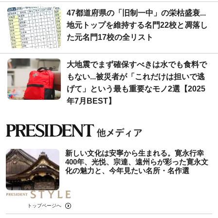
47都道府県の「旧制一中」の栄枯盛衰...
地元トップを維持する名門22校と凋落し
た元名門17校の全リスト
大地震でまず確保すべきは水でも食料で
もない...被災者が「これだけは担いで逃
げて」という最も重要なモノ2選【2025
年7月BEST】
新しい文化は安寧から生まれる。寛永行幸
400年、光悦、宗達、遠州らが彩った寛永文
化の魅力と、今年見たい名所・名作選
トップページへ