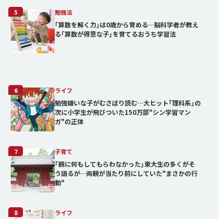
5
勉強法
｢算数を解く力｣は0歳から育める…脳科学者が教え
る｢算数が得意な子｣を育てるおうち学習法
6
ライフ
勉強嫌いな子がむさぼり読む…大ヒット｢理科系｣の
次に小学生が飛びついた150万部"シン学習マン
ガ"の正体
7
子育て
｢親に何もしてもらわなかった｣東大生の多くがそ
う語るが…両親が当たり前にしていた"まさかの行
動"
8
ライフ