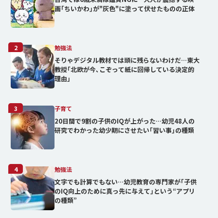
画｢ちいかわ｣が"灰色"に塗って伏せたものの正体
2
勉強法
そりゃデジタル教材では頭に残らないわけだ…東大
教授｢北欧が今､こぞって紙に回帰している決定的
理由」
3
子育て
20日間で9割の子供のIQが上がった…幼児48人の
研究でわかった幼少期にさせたい｢習い事｣の種類
4
勉強法
文字でも計算でもない…幼児教育の専門家が｢子供
のIQ向上のために真っ先に与えて｣という“アプリ
の種類”