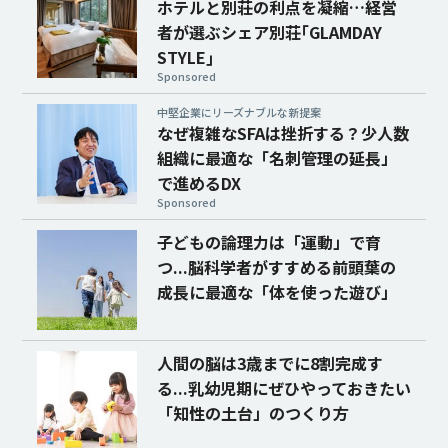
ホテルと別荘の利点を凝縮…経営
者が選ぶシェア別荘｢GLAMDAY
STYLE｣
Sponsored
中堅企業にリーズナブルな新提案
なぜ複雑なSFAは挫折する？少人数
組織に最適な「名刺管理の延長」
で進めるDX
Sponsored
子どもの論理力は「運動」で育
つ...脳科学者がすすめる前頭葉の
成長に最適な「体を使った遊び」
人間の脳は3歳までに8割完成す
る...乳幼児期にぜひやっておきたい
「知性の土台」のつくり方