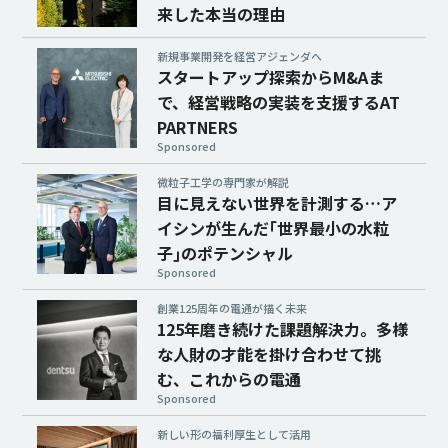
来した本当の理由
新規事業開発を経営アジェンダへ
スタートアップ探索からM&Aま
で、経営戦略の実装を支援するAT
PARTNERS
Sponsored
微粒子工学の専門家が解説
目に見えない世界を計測する…ア
イシンが生んだ｢世界最小の水粒
子｣のポテンシャル
Sponsored
創業125周年の電通が描く未来
125年磨き続けた課題解決力。多様
な人財の才能を掛け合わせて挑
む、これからの電通
Sponsored
新しい形の福利厚生として活用