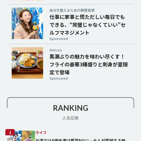
自分を整えるための健康習慣
仕事に家事と慌ただしい毎日でも
できる、“完璧じゃなくていい”セ
ルフマネジメント
Sponsored
dancyu
黒瀬ぶりの魅力を味わい尽くす！
フライの豪華3種盛りと刺身が夏限
定で登場
Sponsored
RANKING
人気記事
1
ライフ
台湾では6歳未満は鑑賞NGに…大人が震撼する映