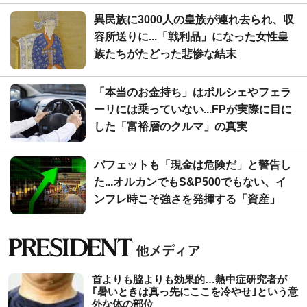
異民族に3000人の皇族が連れ去られ、収
容所送りに...「戦利品」になった女性皇
族たちがたどった悲惨な結末
「本当のお金持ち」はポルシェやフェラ
ーリには乗っていない...FPが実際に目に
した「富裕層のクルマ」の真実
バフェットも「現金は危険だ」と警告し
た...オルカンでもS&P500でもない、イ
ンフレ時こそ強さを発揮する「資産」
首よりも脇よりも効果的…熱中症研究者が
｢暑いときは真っ先にここを冷やせ｣という意
外な体の部位