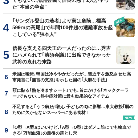
でもない…清洲会議で信長の息子2人が争っ
た"本当の争点"
｢サンダル登山の若者｣より実は危険…標高
599ｍの高尾山で年間100件超の遭難事故を起
こしている"張本人"
信長を支える四天王の一人だったのに…秀吉
にハメられて｢清須会議｣に出席できなかった
武将の哀れな末路
米国は曖昧､韓国は冷ややかだったが…習近平を激怒させた高
市発言に｢無言の支持｣を示した国の｢大胆な手法｣
額に貼る｢熱を冷ますシート｣でも､首にかける｢ネッククーラ
ー｣でもない…熱中症対策に最も効果的なアイテム
不足すると｢うつ病｣が増え､子どものIQに影響…東大教授｢脳の
ために欠かせないスーパーにある食材｣
｢O型→A型｣はいいけど､｢A型→O型｣はダメ…誰にでも輸血で
きる｢万能血液｣の最後の落とし穴