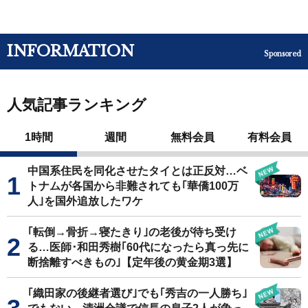
INFORMATION
Sponsored
人気記事ランキング
1時間
週間
無料会員
有料会員
中国系住民を同化させたタイとは正反対…ベ
トナムが各国から非難されても｢華僑100万
人｣を国外追放したワケ
｢転倒→骨折→寝たきり｣の老後が待ち受け
る…医師･和田秀樹｢60代になったら真っ先に
断捨離すべきもの｣【定年後の黄金期3選】
｢織田家の後継者選び｣でも｢秀吉の一人勝ち｣