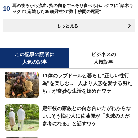
耳の後ろから流血､指の肉をごっそり食べられ…クマに｢猪木キ
ック｣で応戦した36歳男性の"数十秒間の死闘"
もっと見る
この記事の読者に
ビジネスの
人気の記事
人気記事
11体のラブドールと暮らし"正しい性行
為"を楽しむ...「人より人形を愛する男た
ち」が奇妙な生活を始めたワケ
定年後の家族との向き合い方がわからな
い...そう悩む人に佐藤優が「鬼滅の刃が
参考になる」と話すワケ