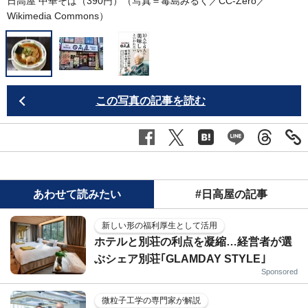
日高屋 中華そば（390円）（写真＝毒島みるく／CC-Zero／
中
Wikimedia Commons
）
C
この写真の記事を読む
あわせて読みたい
#日高屋の記事
新しい形の福利厚生として活用
ホテルと別荘の利点を凝縮…経営者が選
ぶシェア別荘｢GLAMDAY STYLE｣
Sponsored
微粒子工学の専門家が解説