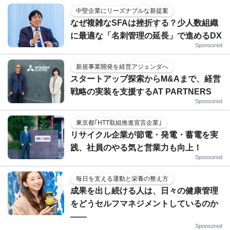
中堅企業にリーズナブルな新提案
なぜ複雑なSFAは挫折する？少人数組織
に最適な「名刺管理の延長」で進めるDX
Sponsored
新規事業開発を経営アジェンダへ
スタートアップ探索からM&Aまで、経営
戦略の実装を支援するAT PARTNERS
Sponsored
東京都｢HTT取組推進宣言企業｣
リサイクル企業が節電・発電・蓄電を実
践、社員のやる気と営業力も向上！
Sponsored
毎日を支える運動と栄養の整え方
成果を出し続ける人は、日々の健康管理
をどうセルフマネジメントしているのか
——
Sponsored