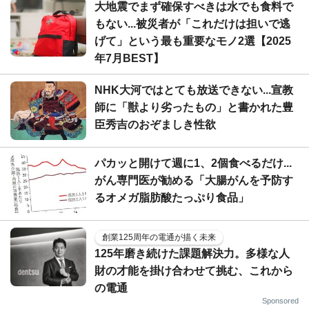
大地震でまず確保すべきは水でも食料で
もない...被災者が「これだけは担いで逃
げて」という最も重要なモノ2選【2025
年7月BEST】
NHK大河ではとても放送できない...宣教
師に「獣より劣ったもの」と書かれた豊
臣秀吉のおぞましき性欲
パカッと開けて週に1、2個食べるだけ...
がん専門医が勧める「大腸がんを予防す
るオメガ脂肪酸たっぷり食品」
創業125周年の電通が描く未来
125年磨き続けた課題解決力。多様な人
財の才能を掛け合わせて挑む、これから
の電通
Sponsored