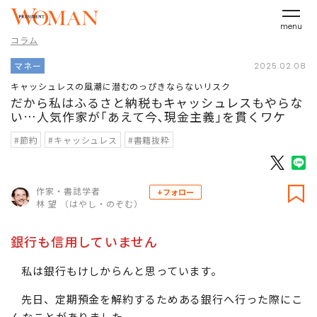
menu
コラム
マネー
2025.02.08
キャッシュレスの風潮に潜むのっぴきならないリスク
だから私はふるさと納税もキャッシュレスもやらな
い…人気作家が｢あえて今､現金主義｣を貫くワケ
#節約
#キャッシュレス
#書籍抜粋
作家・書誌学者
+フォロー
林 望 （はやし・のぞむ）
銀行も信用していません
私は銀行もけしからんと思っています。
先日、定期預金を解約するためある銀行へ行った際にこ
んなことがありました。