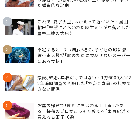
た構造的な理由
2
これで｢愛子天皇｣はかえって近づいた…島田
裕巳｢野望にとらわれた麻生太郎が見落とした
皇室典範の大原則｣
3
不足すると｢うつ病｣が増え､子どものIQに影
響…東大教授｢脳のために欠かせないスーパー
にある食材｣
4
恋愛､結婚､年収だけではない…1万6000人×2
8年追跡調査で判明した｢容姿と寿命｣の無視で
きない関係
5
お盆の帰省で｢絶対に喜ばれる手土産｣があ
る…接待のプロがこっそり教える｢東京駅近で
買えるお菓子｣6選