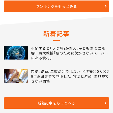
ランキングをもっとみる
新着記事
不足すると｢うつ病｣が増え､子どものIQに影
響…東大教授｢脳のために欠かせないスーパー
にある食材｣
恋愛､結婚､年収だけではない…1万6000人×2
8年追跡調査で判明した｢容姿と寿命｣の無視で
きない関係
新着記事をもっとみる