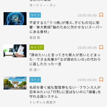
オードリー・タン
ライフ
2026.08.09
不足すると｢うつ病｣が増え､子どものIQに影
響…東大教授｢脳のために欠かせないスーパー
にある食材｣
喜田 聡
キャリア
2026.08.06
｢辞めたい｣と言ってきた新人が思いとどまっ
た…できる先輩が｢なぜ辞めたいの｣の代わり
に返したたった一言
匠 英一
ライフ
2026.08.06
名前を書く紙も整理券もない…フランス人が
日本みたいに｢行列｣に並ばないのに｢順番｣を
守れる謎システム
トレオレル美智子