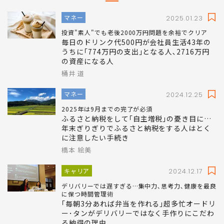
マネー
2025.01.23
投資"素人"でも老後2000万円問題を余裕でクリア
毎日のドリンク代500円が会社員生活43年の
うちに｢774万円の支出｣となる人､2716万円
の資産になる人
桶井 道
マネー
2024.12.25
2025年は9月までの完了が必須
ふるさと納税をして｢自主増税｣の憂き目に…
年末ぎりぎりでふるさと納税をする人はとく
に注意したい手続き
橋本 絵美
キャリア
2024.12.17
デリバリーでは遅すぎる…集中力､思考力､健康を最良
に保つ時間管理術
｢毎朝3分あれば弁当を作れる｣超多忙オードリ
ー･タンがデリバリーではなく手作りにこだわ
る納得の理由