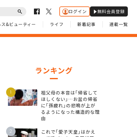
ログイン
無料会員登録
ルス&ビューティー
ライフ
新着記事
連載一覧
ランキング
1
祖父母の本音は｢帰省して
ほしくない｣…お盆の帰省
に｢孫疲れ｣の悲鳴が上が
るようになった構造的な理
由
2
これで｢愛子天皇｣はかえ