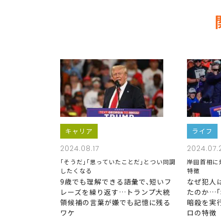
キャリア
ライフ
2024.08.17
2024.07.
｢そうだ｣｢思っていたことだ｣とつい同調
岸田首相に
したくなる
特徴
9歳でも理解できる語彙で､短いフ
なぜ犯人
レーズを繰り返す…トランプ大統
たのか…｢
領候補の言葉が嫌でも記憶に残る
暗殺を実
ワケ
ロの特徴