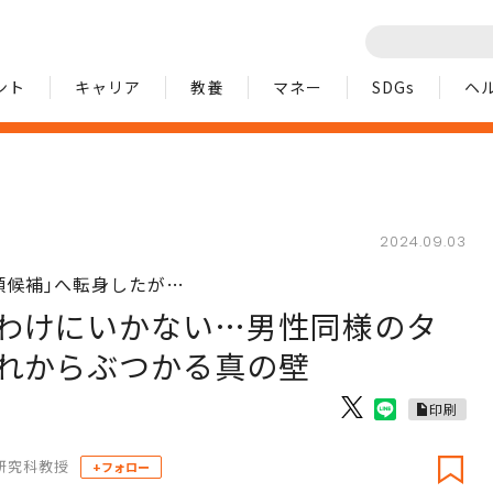
ント
キャリア
教養
マネー
SDGs
ヘ
2024.09.03
領候補｣へ転身したが…
わけにいかない…男性同様のタ
れからぶつかる真の壁
印刷
研究科教授
+フォロー