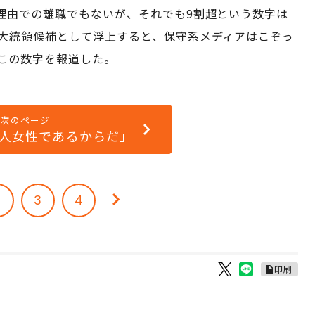
理由での離職でもないが、それでも9割超という数字は
大統領候補として浮上すると、保守系メディアはこぞっ
この数字を報道した。
次のページ
人女性であるからだ」
2
3
4
印刷