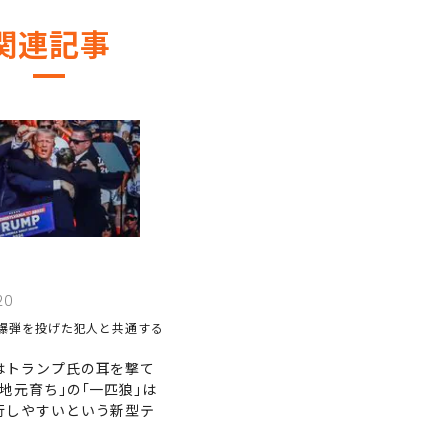
関連記事
20
爆弾を投げた犯人と共通する
はトランプ氏の耳を撃て
地元育ち｣の｢一匹狼｣は
行しやすいという新型テ