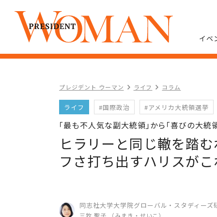
イベ
プレジデント ウーマン
ライフ
コラム
ライフ
#国際政治
#アメリカ大統領選挙
｢最も不人気な副大統領｣から｢喜びの大統
ヒラリーと同じ轍を踏む
フさ打ち出すハリスがこ
同志社大学大学院グローバル・スタディーズ
三牧 聖子 （みまき・せいこ）