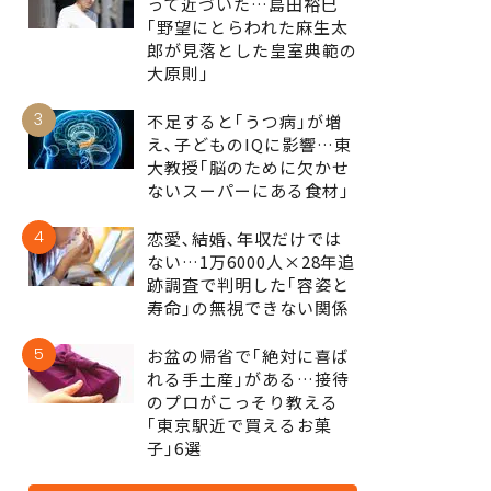
って近づいた…島田裕巳
｢野望にとらわれた麻生太
郎が見落とした皇室典範の
大原則｣
3
不足すると｢うつ病｣が増
え､子どものIQに影響…東
大教授｢脳のために欠かせ
ないスーパーにある食材｣
4
恋愛､結婚､年収だけでは
ない…1万6000人×28年追
跡調査で判明した｢容姿と
寿命｣の無視できない関係
5
お盆の帰省で｢絶対に喜ば
れる手土産｣がある…接待
のプロがこっそり教える
｢東京駅近で買えるお菓
子｣6選