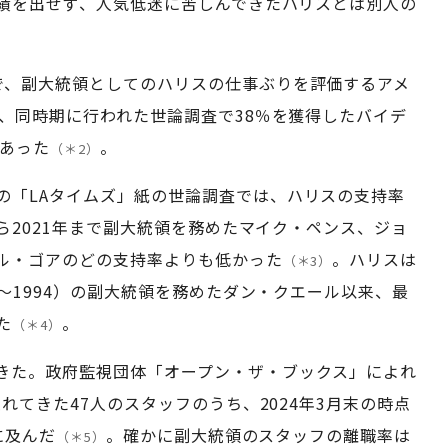
績を出せず、人気低迷に苦しんできたハリスとは別人の
で、副大統領としてのハリスの仕事ぶりを評価するアメ
、同時期に行われた世論調査で38％を獲得したバイデ
であった
。
（＊2）
の「LAタイムズ」紙の世論調査では、ハリスの支持率
から2021年まで副大統領を務めたマイク・ペンス、ジョ
ル・ゴアのどの支持率よりも低かった
。ハリスは
（＊3）
9～1994）の副大統領を務めたダン・クエール以来、最
た
。
（＊4）
きた。政府監視団体「オープン・ザ・ブックス」によれ
れてきた47人のスタッフのうち、2024年3月末の時点
に及んだ
。確かに副大統領のスタッフの離職率は
（＊5）