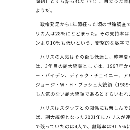
問題」とすら語られた
、目立った業
（＊1）
ようだ。
政権発足から1年弱経った頃の世論調査
リカ人は28％にとどまった。その支持率は
ンより10％も低いという、衝撃的な数字
ハリスの人気はその後も低迷し、昨年夏
は、3年目の副大統領としては、1997年
ー・バイデン、ディック・チェイニー、ア
ジョージ・W・H・ブッシュ大統領（198
も人気のない副大統領であるとすらいわれ
ハリスはスタッフとの関係にも苦しんで
ば、副大統領となった2021年にハリスが連
で残っていたのは4人で、離職率は91.5％