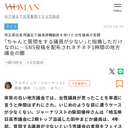
menu
地方議会で孤軍奮闘する女性議員
ライフ
2024.06.25
埼玉県日高市議会で議員辞職勧告を受けた女性議員の苦闘
｢ちゃんと質問をする議員が少ない｣と指摘しただけ
なのに…SNS投稿を配布されネチネチ1時間の地方
議会の闇
#国内政治
#女性議員
アカデミック・ジャーナリスト
+フォロー
柴田 優呼 （しばた・ゆうこ）
体質の古い地方議会では、女性議員が思ったことを率直に
言うと仲間はずれにされ、いじめのような目に遭うケース
が少なくない。ジャーナリストの柴田優呼さんは「埼玉県
日高市議会に2期トップ当選した田中まどか議員は、4年
前、質問する議員が少ないという市議会の実態をフェイス