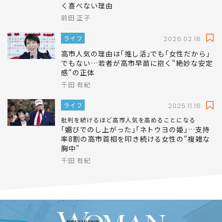
く喜べない理由
前田 正子
ライフ
2026.02.18
高市人気の理由は｢推し活｣でも｢女性だから｣
でもない…若者が高市早苗に抱く"絶妙な安定
感"の正体
千田 有紀
ライフ
2025.11.16
批判を続けるほど高市人気を高めることになる
｢媚びでのし上がった｣｢ネトウヨの姫｣…支持
率8割の高市首相を叩き続ける女性の"複雑な
胸中"
千田 有紀