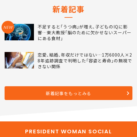
新着記事
不足すると｢うつ病｣が増え､子どものIQに影
NEW
響…東大教授｢脳のために欠かせないスーパー
にある食材｣
恋愛､結婚､年収だけではない…1万6000人×2
8年追跡調査で判明した｢容姿と寿命｣の無視で
きない関係
新着記事をもっとみる
PRESIDENT WOMAN SOCIAL