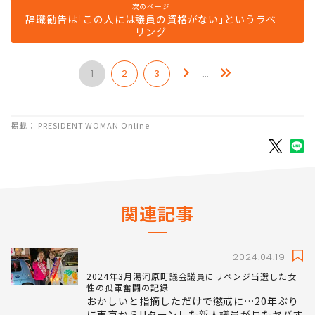
次のページ
辞職勧告は｢この人には議員の資格がない｣というラベ
リング
1
2
3
…
掲載： PRESIDENT WOMAN Online
関連記事
2024.04.19
2024年3月湯河原町議会議員にリベンジ当選した女
性の孤軍奮闘の記録
おかしいと指摘しただけで懲戒に…20年ぶり
に東京からUターンした新人議員が見たヤバす