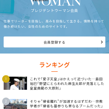
プレジデントウーマン会員
仕事でリーダーを目指し、高みを目指して生きる。情熱を持って
働き続けたい、女性のためのサイトです。
会員登録する
ランキング
1
これで｢愛子天皇｣はかえって近づいた…島田
裕巳｢野望にとらわれた麻生太郎が見落とした
皇室典範の大原則｣
2
そりゃ"帰省離れ"が加速するはずだわ…宗教
学者が｢帰省も墓参りも単なるブームだった｣