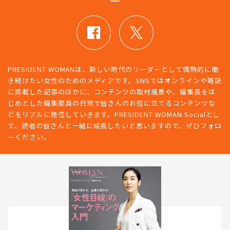
PRESIDENT WOMANは、新しい時代のリーダーとして情熱的に働
き続けたい女性のためのメディアです。SNSではオンラインや雑誌
に掲載した記事のほかに、コンテンツの取材風景や、編集長をは
じめとした編集部員の日常で皆さんのお役に立てるコンテンツな
どをリアルに発信していきます。PRESIDENT WOMAN Socialとし
て、読者の皆さんと一緒に成長したいと思いますので、ぜひフォロ
ーください。