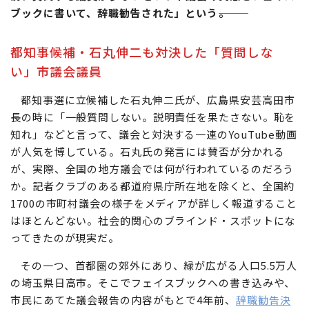
ブックに書いて、辞職勧告された」という―――。
都知事候補・石丸伸二も対決した「質問しな
い」市議会議員
都知事選に立候補した石丸伸二氏が、広島県安芸高田市
長の時に「一般質問しない。説明責任を果たさない。恥を
知れ」などと言って、議会と対決する一連のYouTube動画
が人気を博している。石丸氏の発言には賛否が分かれる
が、実際、全国の地方議会では何が行われているのだろう
か。記者クラブのある都道府県庁所在地を除くと、全国約
1700の市町村議会の様子をメディアが詳しく報道すること
はほとんどない。社会的関心のブラインド・スポットにな
ってきたのが現実だ。
その一つ、首都圏の郊外にあり、緑が広がる人口5.5万人
の埼玉県日高市。そこでフェイスブックへの書き込みや、
市民にあてた議会報告の内容がもとで4年前、
辞職勧告決