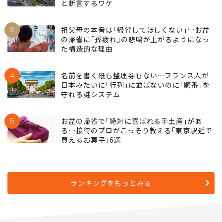
と断言するワケ
3
祖父母の本音は｢帰省してほしくない｣…お盆
の帰省に｢孫疲れ｣の悲鳴が上がるようになっ
た構造的な理由
4
名前を書く紙も整理券もない…フランス人が
日本みたいに｢行列｣に並ばないのに｢順番｣を
守れる謎システム
5
お盆の帰省で｢絶対に喜ばれる手土産｣があ
る…接待のプロがこっそり教える｢東京駅近で
買えるお菓子｣6選
ランキングをもっとみる