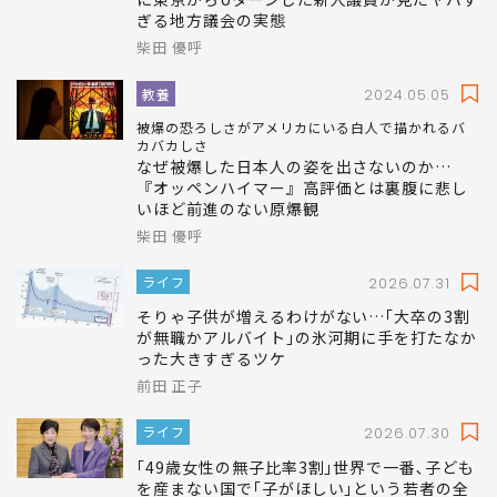
ぎる地方議会の実態
柴田 優呼
教養
2024.05.05
被爆の恐ろしさがアメリカにいる白人で描かれるバ
カバカしさ
なぜ被爆した日本人の姿を出さないのか…
『オッペンハイマー』高評価とは裏腹に悲し
いほど前進のない原爆観
柴田 優呼
ライフ
2026.07.31
そりゃ子供が増えるわけがない…｢大卒の3割
が無職かアルバイト｣の氷河期に手を打たなか
った大きすぎるツケ
前田 正子
ライフ
2026.07.30
｢49歳女性の無子比率3割｣世界で一番､子ども
を産まない国で｢子がほしい｣という若者の全