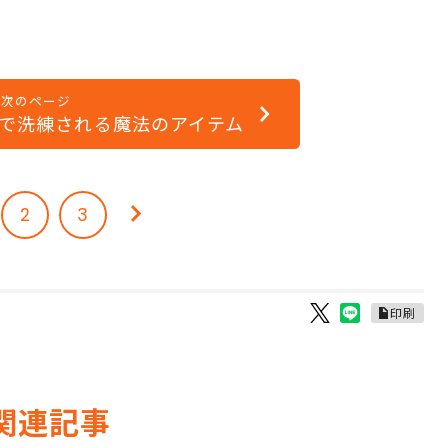
次のページ
で洗練される魔法のアイテム
2
3
印刷
関連記事