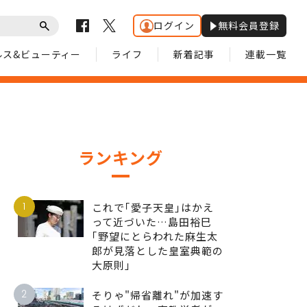
ログイン
無料会員登録
ルス&ビューティー
ライフ
新着記事
連載一覧
ランキング
1
これで｢愛子天皇｣はかえ
って近づいた…島田裕巳
｢野望にとらわれた麻生太
郎が見落とした皇室典範の
大原則｣
2
そりゃ"帰省離れ"が加速す