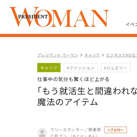
イベ
プレジデント ウーマン
キャリア
ビジネスでNGな
キャリア
#ファッション
#ジュエリー
仕事中の気分も驚くほど上がる
｢もう就活生と間違われ
魔法のアイテム
フリーエディター／執筆家
+フォロー
乙部 アン （おとべ・あん）