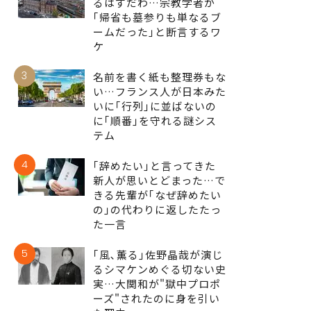
るはずだわ…宗教学者が
｢帰省も墓参りも単なるブ
ームだった｣と断言するワ
ケ
3
名前を書く紙も整理券もな
い…フランス人が日本みた
いに｢行列｣に並ばないの
に｢順番｣を守れる謎シス
テム
4
｢辞めたい｣と言ってきた
新人が思いとどまった…で
きる先輩が｢なぜ辞めたい
の｣の代わりに返したたっ
た一言
5
｢風､薫る｣佐野晶哉が演じ
るシマケンめぐる切ない史
実…大関和が"獄中プロポ
ーズ"されたのに身を引い