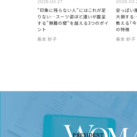
2026.03.27
2026.03.
"印象に残らない人"にはこれが足
安っぽい
りない…スーツ姿ほど違いが露呈
大損する
する"無難の壁"を越える3つのポイ
教える｢
ント
の特徴
長友 妙子
長友 妙子