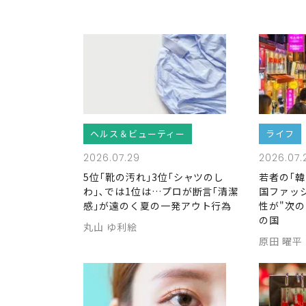
ヘルス＆ビューティー
ライフ
2026.07.29
2026.07.
5位｢靴の汚れ｣3位｢シャツのし
若者の｢
わ｣､では1位は…プロが断言｢清潔
国ファッ
感｣が遠のく夏の一発アウト行為
性が"次
の国
丸山 ゆ利絵
原田 曜平