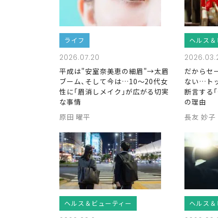
ライフ
ヘルス＆
2026.07.20
2026.03.
平成は"安室奈美恵の細眉"→太眉
だからセ
ブーム､そして今は…10～20代女
ない…ト
性に｢眉消しメイク｣が広がる切実
断言する
な事情
の理由
原田 曜平
長友 妙子
ヘルス＆ビューティー
ヘルス＆