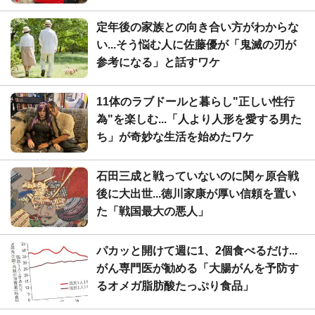
定年後の家族との向き合い方がわからな
い...そう悩む人に佐藤優が「鬼滅の刃が
参考になる」と話すワケ
11体のラブドールと暮らし"正しい性行
為"を楽しむ...「人より人形を愛する男た
ち」が奇妙な生活を始めたワケ
石田三成と戦っていないのに関ヶ原合戦
後に大出世...徳川家康が厚い信頼を置い
た「戦国最大の悪人」
パカッと開けて週に1、2個食べるだけ...
がん専門医が勧める「大腸がんを予防す
るオメガ脂肪酸たっぷり食品」