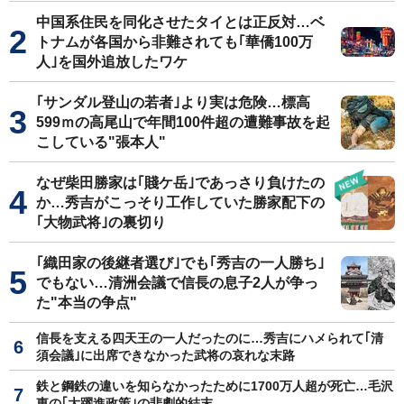
中国系住民を同化させたタイとは正反対…ベ
トナムが各国から非難されても｢華僑100万
人｣を国外追放したワケ
｢サンダル登山の若者｣より実は危険…標高
599ｍの高尾山で年間100件超の遭難事故を起
こしている"張本人"
なぜ柴田勝家は｢賤ケ岳｣であっさり負けたの
か…秀吉がこっそり工作していた勝家配下の
｢大物武将｣の裏切り
｢織田家の後継者選び｣でも｢秀吉の一人勝ち｣
でもない…清洲会議で信長の息子2人が争っ
た"本当の争点"
信長を支える四天王の一人だったのに…秀吉にハメられて｢清
須会議｣に出席できなかった武将の哀れな末路
鉄と鋼鉄の違いを知らなかったために1700万人超が死亡…毛沢
東の｢大躍進政策｣の悲劇的結末