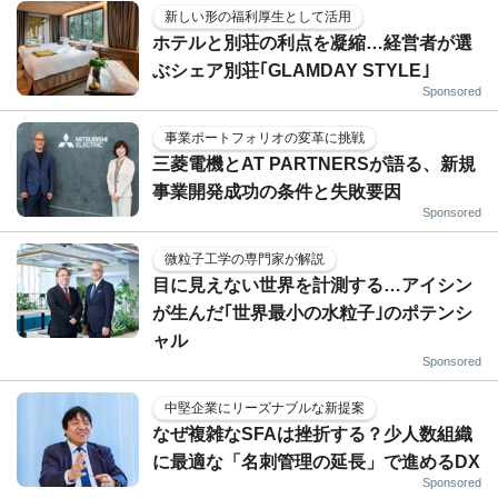
新しい形の福利厚生として活用
ホテルと別荘の利点を凝縮…経営者が選
ぶシェア別荘｢GLAMDAY STYLE｣
Sponsored
事業ポートフォリオの変革に挑戦
三菱電機とAT PARTNERSが語る、新規
事業開発成功の条件と失敗要因
Sponsored
微粒子工学の専門家が解説
目に見えない世界を計測する…アイシン
が生んだ｢世界最小の水粒子｣のポテンシ
ャル
Sponsored
中堅企業にリーズナブルな新提案
なぜ複雑なSFAは挫折する？少人数組織
に最適な「名刺管理の延長」で進めるDX
Sponsored