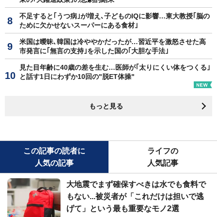
不足すると｢うつ病｣が増え､子どものIQに影響…東大教授｢脳の
ために欠かせないスーパーにある食材｣
米国は曖昧､韓国は冷ややかだったが…習近平を激怒させた高
市発言に｢無言の支持｣を示した国の｢大胆な手法｣
見た目年齢に40歳の差を生む…医師が｢太りにくい体をつくる｣
と話す1日にわずか10回の"脱ET体操"
もっと見る
この記事の読者に
ライフの
人気の記事
人気記事
大地震でまず確保すべきは水でも食料で
もない...被災者が「これだけは担いで逃
げて」という最も重要なモノ2選