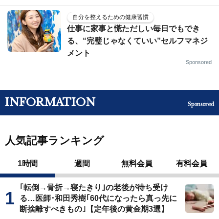
自分を整えるための健康習慣
仕事に家事と慌ただしい毎日でもでき
る、“完璧じゃなくていい”セルフマネジ
メント
Sponsored
INFORMATION
Sponsored
人気記事ランキング
1時間
週間
無料会員
有料会員
｢転倒→骨折→寝たきり｣の老後が待ち受け
る…医師･和田秀樹｢60代になったら真っ先に
断捨離すべきもの｣【定年後の黄金期3選】