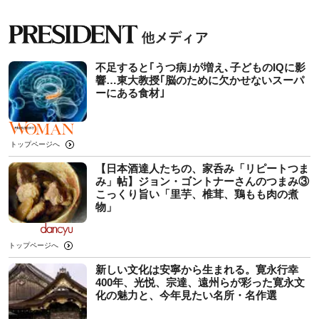
不足すると｢うつ病｣が増え､子どものIQに影
響…東大教授｢脳のために欠かせないスーパ
ーにある食材｣
トップページへ
【日本酒達人たちの、家呑み「リピートつま
み」帖】ジョン・ゴントナーさんのつまみ③
こっくり旨い「里芋、椎茸、鶏もも肉の煮
物」
トップページへ
新しい文化は安寧から生まれる。寛永行幸
400年、光悦、宗達、遠州らが彩った寛永文
化の魅力と、今年見たい名所・名作選