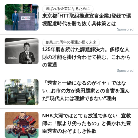
選ばれる企業になるために
東京都｢HTT取組推進宣言企業｣登録で環
境配慮時代を勝ち抜く具体策とは
Sponsored
創業125周年の電通が描く未来
125年磨き続けた課題解決力。多様な人
財の才能を掛け合わせて挑む、これから
の電通
Sponsored
「秀吉と一緒になるのがイヤ」ではな
い...お市の方が柴田勝家との自害を選ん
だ"現代人には理解できない"理由
NHK大河ではとても放送できない...宣教
師に「獣より劣ったもの」と書かれた豊
臣秀吉のおぞましき性欲