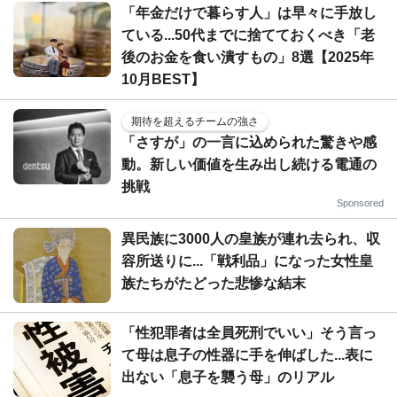
「年金だけで暮らす人」は早々に手放し
ている...50代までに捨てておくべき「老
後のお金を食い潰すもの」8選【2025年
10月BEST】
期待を超えるチームの強さ
「さすが」の一言に込められた驚きや感
動。新しい価値を生み出し続ける電通の
挑戦
Sponsored
異民族に3000人の皇族が連れ去られ、収
容所送りに...「戦利品」になった女性皇
族たちがたどった悲惨な結末
「性犯罪者は全員死刑でいい」そう言っ
て母は息子の性器に手を伸ばした...表に
出ない「息子を襲う母」のリアル