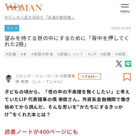
menu
わたしの人生を決めた「永遠の愛読書」
ライフ
2016.01.06
望みを持てる世の中にするために「背中を押してく
れた2冊」
#読書
#本
#貧困の終焉
#読書について
#LIP
#起業
#貧困
リビング・イン・ピース 代表理事
+フォロー
慎 泰俊 （しん・てじゅん）
子どもの頃から、「世の中の不条理を無くしたい」と考え
ていたLIP 代表理事の慎 泰俊さん。外資系金融機関で働き
始めてから読んだ、そんな思いを“かたちにするきっか
け”をくれた本とは？
読書ノートが400ページにも