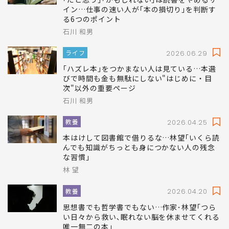
イン…仕事の速い人が｢本の損切り｣を判断す
る6つのポイント
石川 和男
ライフ
2026.06.29
｢ハズレ本｣をつかまない人は見ている…本選
びで時間も金も無駄にしない"はじめに・目
次"以外の重要ページ
石川 和男
教養
2026.04.25
本はけして図書館で借りるな…林望｢いくら読
んでも知識がちっとも身につかない人の残念
な習慣｣
林 望
教養
2026.04.20
思想書でも哲学書でもない…作家･林望｢つら
い日々から救い､眠れない脳を休ませてくれる
唯一無二の本｣