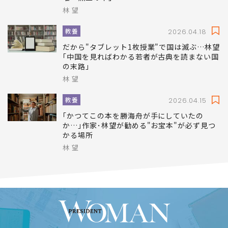
林 望
教養
2026.04.18
だから"タブレット1枚授業"で国は滅ぶ…林望
｢中国を見ればわかる若者が古典を読まない国
の末路｣
林 望
教養
2026.04.15
｢かつてこの本を勝海舟が手にしていたの
か…｣作家･林望が勧める"お宝本"が必ず見つ
かる場所
林 望