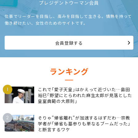
プレジデントウーマン会員
仕事でリーダーを目指し、高みを目指して生きる。情熱を持って
働き続けたい、女性のためのサイトです。
会員登録する
ランキング
1
これで｢愛子天皇｣はかえって近づいた…島田
裕巳｢野望にとらわれた麻生太郎が見落とした
皇室典範の大原則｣
2
そりゃ"帰省離れ"が加速するはずだわ…宗教
学者が｢帰省も墓参りも単なるブームだった｣
と断言するワケ