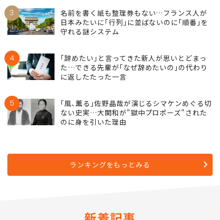
3
名前を書く紙も整理券もない…フランス人が
日本みたいに｢行列｣に並ばないのに｢順番｣を
守れる謎システム
4
｢辞めたい｣と言ってきた新人が思いとどまっ
た…できる先輩が｢なぜ辞めたいの｣の代わり
に返したたった一言
5
｢風､薫る｣佐野晶哉が演じるシマケンめぐる切
ない史実…大関和が"獄中プロポーズ"された
のに身を引いた理由
ランキングをもっとみる
新着記事