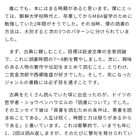
誰にでも、本にはまる時期があると思います。僕にとっ
ては、朝鮮大学校時代と、卒業してからMBA留学のために
勉強していた2年間がそうでした。その当時、僕の読書の
方法は、大別すると次の3つのパターンに分けられていま
した。
まず、古典に親しむこと。目標は岩波文庫の全巻読破
で、これに読書時間の7～8割を費やしました。次に、興味
のある人物の著作や伝記をまとめて読むこと。とりわけ、
二宮金次郎や西郷隆盛が好きでした。そして、気になった
ジャンルの書籍には必ず目を通すことです。
古典をたくさん読んでいた頃に出会ったのが、ドイツの
哲学者・ショウペンハウエルの『読書について』でした。
そのエッセイで彼は「良書を読むための条件は、悪書を読
まぬことである。人生は短く、時間と力は限りがあるから
である」と書いています。これは衝撃的で、いまでも年に
1、2回は読み返しますが、そのたびに警句を発せられてい