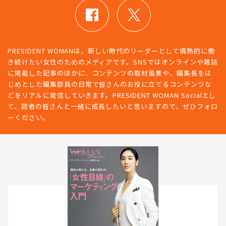
PRESIDENT WOMANは、新しい時代のリーダーとして情熱的に働
き続けたい女性のためのメディアです。SNSではオンラインや雑誌
に掲載した記事のほかに、コンテンツの取材風景や、編集長をは
じめとした編集部員の日常で皆さんのお役に立てるコンテンツな
どをリアルに発信していきます。PRESIDENT WOMAN Socialとし
て、読者の皆さんと一緒に成長したいと思いますので、ぜひフォロ
ーください。