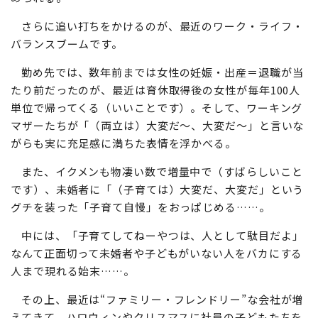
さらに追い打ちをかけるのが、最近のワーク・ライフ・
バランスブームです。
勤め先では、数年前までは女性の妊娠・出産＝退職が当
たり前だったのが、最近は育休取得後の女性が毎年100人
単位で帰ってくる（いいことです）。そして、ワーキング
マザーたちが「（両立は）大変だ～、大変だ～」と言いな
がらも実に充足感に満ちた表情を浮かべる。
また、イクメンも物凄い数で増量中で（すばらしいこと
です）、未婚者に「（子育ては）大変だ、大変だ」という
グチを装った「子育て自慢」をおっぱじめる……。
中には、「子育てしてねーやつは、人として駄目だよ」
なんて正面切って未婚者や子どもがいない人をバカにする
人まで現れる始末……。
その上、最近は“ファミリー・フレンドリー”な会社が増
えてきて、ハロウィンやクリスマスに社員の子どもたちを