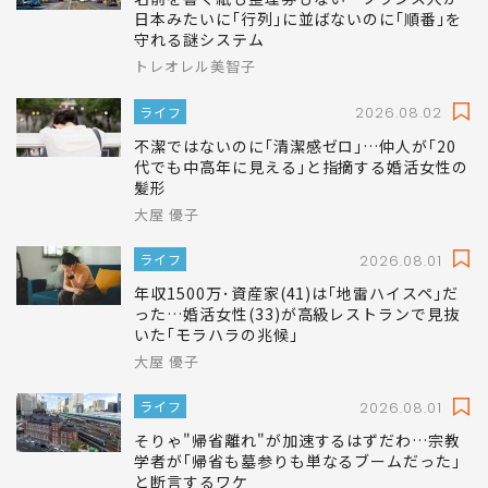
日本みたいに｢行列｣に並ばないのに｢順番｣を
守れる謎システム
トレオレル美智子
ライフ
2026.08.02
不潔ではないのに｢清潔感ゼロ｣…仲人が｢20
代でも中高年に見える｣と指摘する婚活女性の
髪形
大屋 優子
ライフ
2026.08.01
年収1500万･資産家(41)は｢地雷ハイスペ｣だ
った…婚活女性(33)が高級レストランで見抜
いた｢モラハラの兆候｣
大屋 優子
ライフ
2026.08.01
そりゃ"帰省離れ"が加速するはずだわ…宗教
学者が｢帰省も墓参りも単なるブームだった｣
と断言するワケ