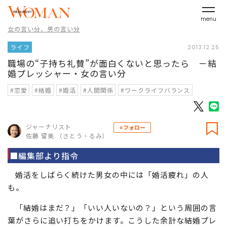
menu
女の言い分、男の言い分
ライフ
2013.12.25
職場の“子持ち礼賛”が面白くないと思ったら －結
婚プレッシャー・女の言い分
#恋愛
#結婚
#婚活
#人間関係
#ワークライフバランス
ジャーナリスト
+フォロー
佐藤 留美 （さとう・るみ）
■編集部より指令
婚活をしばらく続けた男女の中には「婚活疲れ」の人
も。
「結婚はまだ？」「いい人いないの？」という周囲の言
葉がさらに追い打ちをかけます。こうした余計な結婚プレ