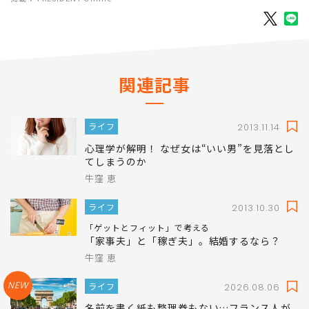
関連記事
ライフ
2013.11.14
心理学が解明！ なぜ女は“いい男”を見落とし
てしまうのか
牛窪 恵
ライフ
2013.10.30
「ゲットとフィット」で考える
「家事夫」と「稼ぎ夫」。結婚するなら？
牛窪 恵
NEW
ライフ
2026.08.06
名前を書く紙も整理券もない…フランス人が