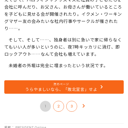
会社に呼んだり、お父さん、お母さんが働いているところ
を子どもに見せる会が開催されたり。イクメン・ワーキン
グマザー友の会みたいな社内行事やサークルが催された
り……。
そして、そして……、独身者は別に急いで家に帰らなく
てもいい人が多いというのに、夜7時キッカリに消灯、即
ロックアウト……なんて会社も増えています。
未婚者の外堀は完全に埋まったという状況です。
次のページ
うらやましいなら、「敗北宣言」せよ
1
2
3
掲載： PRESIDENT Online