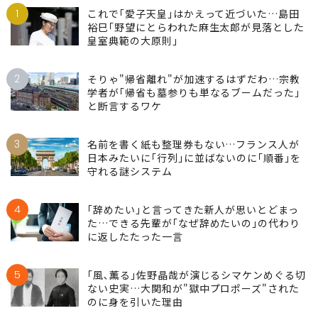
1
これで｢愛子天皇｣はかえって近づいた…島田
裕巳｢野望にとらわれた麻生太郎が見落とした
皇室典範の大原則｣
2
そりゃ"帰省離れ"が加速するはずだわ…宗教
学者が｢帰省も墓参りも単なるブームだった｣
と断言するワケ
3
名前を書く紙も整理券もない…フランス人が
日本みたいに｢行列｣に並ばないのに｢順番｣を
守れる謎システム
4
｢辞めたい｣と言ってきた新人が思いとどまっ
た…できる先輩が｢なぜ辞めたいの｣の代わり
に返したたった一言
5
｢風､薫る｣佐野晶哉が演じるシマケンめぐる切
ない史実…大関和が"獄中プロポーズ"された
のに身を引いた理由