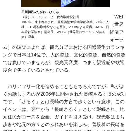
田川博己●たがわ・ひろみ
WEF
（株）ジェイティービー代表取締役社長
1948年、東京都生まれ。慶應義塾大学商学部卒業。71年、入
（世界
社。JTB専務取締役などを歴任、2008年より現職。JATA（日
経済フ
本旅行業協会）副会長、WTTC（世界旅行ツーリズム協議
会）理事。
ォーラ
ム）の調査によれば、観光分野における国際競争力ランキ
ングで日本は14位で、人的資源、文化的資源、自然的資源
では負けていませんが、観光受容度、つまり親近感や歓迎
度合で劣っているとされている。
バリアフリー化を進めることももちろんですが、私がよ
くお話しするのが2006年に開催された長崎さるく博の成功
です。「さるく」とは長崎の方言で歩くという意味。この
イベントは、翌年から「長崎さるく」として継続され、地
元住民がコースを企画、ガイドを引き受け、観光客はまち
歩きや地元の方々とのふれあいを楽しみ、普段着の長崎を