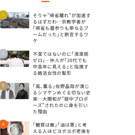
1
そりゃ"帰省離れ"が加速す
るはずだわ…宗教学者が
｢帰省も墓参りも単なるブ
ームだった｣と断言するワ
ケ
2
不潔ではないのに｢清潔感
ゼロ｣…仲人が｢20代でも
中高年に見える｣と指摘す
る婚活女性の髪形
3
｢風､薫る｣佐野晶哉が演じ
るシマケンめぐる切ない史
実…大関和が"獄中プロポ
ーズ"されたのに身を引い
た理由
4
｢糖質は敵｣｢油は悪｣と考
える人ほどヨボヨボ老後を