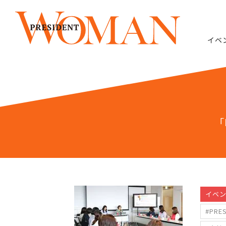
イベ
「
イベ
#PRES