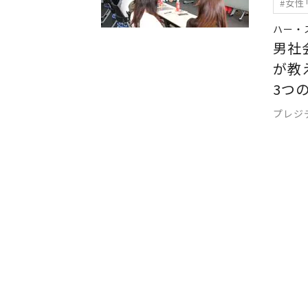
#女性
ハー・
男社
が教
3つ
プレジ