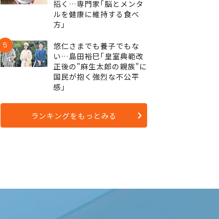
招く…専門家｢脳とメンタ
ルを健康に維持する食べ
方｣
5
悠仁さまでも養子でもな
い…島田裕巳｢皇室典範改
正後の"麻生太郎の親族"に
国民が抱く強烈な不公平
感｣
ランキングをもっとみる