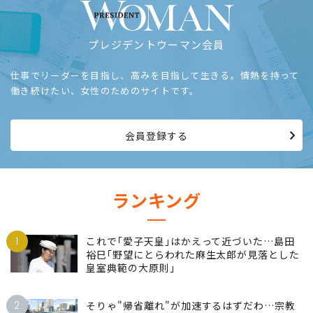
プレジデントウーマン会員
仕事でリーダーを目指し、高みを目指して生きる。情熱を持って
働き続けたい、女性のためのサイトです。
会員登録する
ランキング
1
これで｢愛子天皇｣はかえって近づいた…島田
裕巳｢野望にとらわれた麻生太郎が見落とした
皇室典範の大原則｣
2
そりゃ"帰省離れ"が加速するはずだわ…宗教