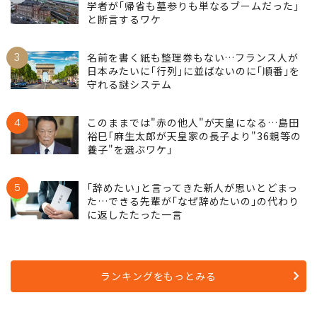
学者が｢帰省も墓参りも単なるブームだった｣
と断言するワケ
3
名前を書く紙も整理券もない…フランス人が
日本みたいに｢行列｣に並ばないのに｢順番｣を
守れる謎システム
4
このままでは"赤の他人"が天皇になる…島田
裕巳｢麻生太郎が天皇家の長子より"36親等の
養子"を選ぶワケ｣
5
｢辞めたい｣と言ってきた新人が思いとどまっ
た…できる先輩が｢なぜ辞めたいの｣の代わり
に返したたった一言
ランキングをもっとみる