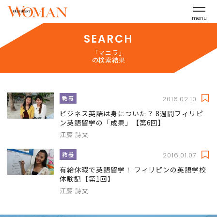
menu
SEARCH
「マニラ」
の検索結果
教養
2016.02.10
ビジネス英語は身についた？ 8週間フィリピ
ン英語留学の「成果」【第6回】
江藤 詩文
教養
2016.01.07
有給休暇で英語留学！ フィリピンの英語学校
体験記【第1回】
江藤 詩文