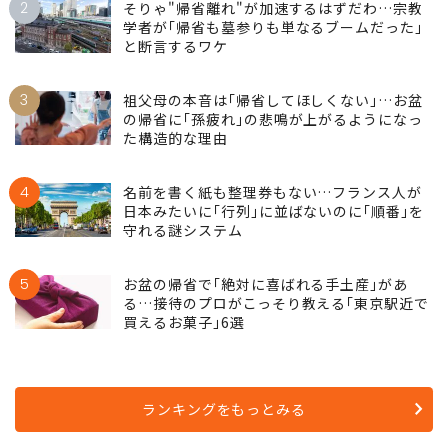
2
そりゃ"帰省離れ"が加速するはずだわ…宗教
学者が｢帰省も墓参りも単なるブームだった｣
と断言するワケ
3
祖父母の本音は｢帰省してほしくない｣…お盆
の帰省に｢孫疲れ｣の悲鳴が上がるようになっ
た構造的な理由
4
名前を書く紙も整理券もない…フランス人が
日本みたいに｢行列｣に並ばないのに｢順番｣を
守れる謎システム
5
お盆の帰省で｢絶対に喜ばれる手土産｣があ
る…接待のプロがこっそり教える｢東京駅近で
買えるお菓子｣6選
ランキングをもっとみる