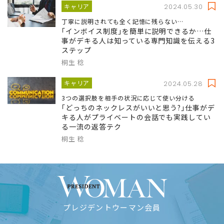
キャリア
2024.05.30
丁寧に説明されても全く記憶に残らない…
｢インボイス制度｣を簡単に説明できるか…仕
事がデキる人は知っている専門知識を伝える3
ステップ
桐生 稔
キャリア
2024.05.28
3つの選択肢を相手の状況に応じて使い分ける
｢どっちのネックレスがいいと思う?｣仕事がデ
キる人がプライベートの会話でも実践してい
る一流の返答テク
桐生 稔
プレジデントウーマン会員