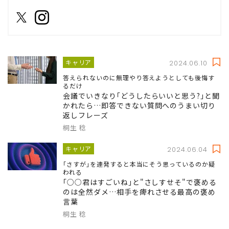
キャリア
2024.06.10
答えられないのに無理やり答えようとしても後悔す
るだけ
会議でいきなり｢どうしたらいいと思う?｣と聞
かれたら…即答できない質問へのうまい切り
返しフレーズ
桐生 稔
キャリア
2024.06.04
｢さすが｣を連発すると本当にそう思っているのか疑
われる
｢○○君はすごいね｣と"さしすせそ"で褒める
のは全然ダメ…相手を痺れさせる最高の褒め
言葉
桐生 稔