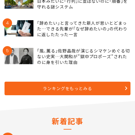
日本みたいに｢行列｣に並ばないのに｢順番｣を
守れる謎システム
4
｢辞めたい｣と言ってきた新人が思いとどまっ
た…できる先輩が｢なぜ辞めたいの｣の代わり
に返したたった一言
5
｢風､薫る｣佐野晶哉が演じるシマケンめぐる切
ない史実…大関和が"獄中プロポーズ"された
のに身を引いた理由
ランキングをもっとみる
新着記事