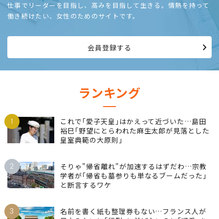
仕事でリーダーを目指し、高みを目指して生きる。情熱を持って
働き続けたい、女性のためのサイトです。
会員登録する
ランキング
1
これで｢愛子天皇｣はかえって近づいた…島田
裕巳｢野望にとらわれた麻生太郎が見落とした
皇室典範の大原則｣
2
そりゃ"帰省離れ"が加速するはずだわ…宗教
学者が｢帰省も墓参りも単なるブームだった｣
と断言するワケ
3
名前を書く紙も整理券もない…フランス人が