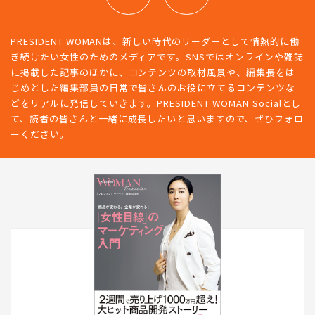
PRESIDENT WOMANは、新しい時代のリーダーとして情熱的に働
き続けたい女性のためのメディアです。SNSではオンラインや雑誌
に掲載した記事のほかに、コンテンツの取材風景や、編集長をは
じめとした編集部員の日常で皆さんのお役に立てるコンテンツな
どをリアルに発信していきます。PRESIDENT WOMAN Socialとし
て、読者の皆さんと一緒に成長したいと思いますので、ぜひフォロ
ーください。