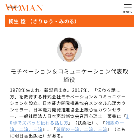
menu
桐生 稔 （きりゅう・みのる）
モチベーション＆コミュニケーション代表取
締役
1978年生まれ。新潟県出身。2017年、「伝わる話し
方」を教育する株式会社モチベーション＆コミュニケー
ションを設立。日本能力開発推進協会メンタル心理カウ
ンセラー、日本能力開発推進協会上級心理カウンセラ
ー、一般社団法人日本声診断協会音声心理士。著書に『
1
0秒でズバッと伝わる話し方
』（扶桑社）、『
雑談の一
流、二流、三流
』、『
質問の一流、二流、三流
』（とも
に明日香出版社）がある。