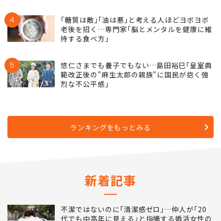
4
｢糖質は敵｣｢油は悪｣と考える人ほどヨボヨボ
老後を招く…専門家｢脳とメンタルを健康に維
持する食べ方｣
5
悠仁さまでも養子でもない…島田裕巳｢皇室典
範改正後の"麻生太郎の親族"に国民が抱く強
烈な不公平感｣
ランキングをもっとみる
新着記事
不潔ではないのに｢清潔感ゼロ｣…仲人が｢20
代でも中高年に見える｣と指摘する婚活女性の