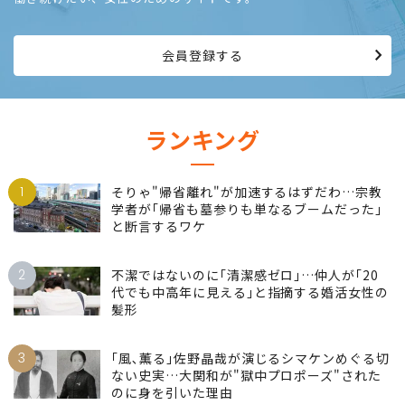
会員登録する
ランキング
1
そりゃ"帰省離れ"が加速するはずだわ…宗教
学者が｢帰省も墓参りも単なるブームだった｣
と断言するワケ
2
不潔ではないのに｢清潔感ゼロ｣…仲人が｢20
代でも中高年に見える｣と指摘する婚活女性の
髪形
3
｢風､薫る｣佐野晶哉が演じるシマケンめぐる切
ない史実…大関和が"獄中プロポーズ"された
のに身を引いた理由