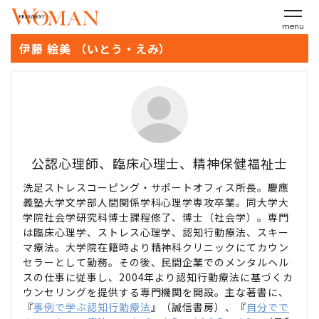
menu
伊藤 絵美 （いとう・えみ）
公認心理師、臨床心理士、精神保健福祉士
洗足ストレスコーピング・サポートオフィス所長。慶應
義塾大学文学部人間関係学科心理学専攻卒業。同大学大
学院社会学研究科博士課程修了、博士（社会学）。専門
は臨床心理学、ストレス心理学、認知行動療法、スキー
マ療法。大学院在籍時より精神科クリニックにてカウン
セラーとして勤務。その後、民間企業でのメンタルヘル
スの仕事に従事し、2004年より認知行動療法に基づくカ
ウンセリングを提供する専門機関を開設。主な著書に、
『
事例で学ぶ認知行動療法
』（誠信書房）、『
自分でで