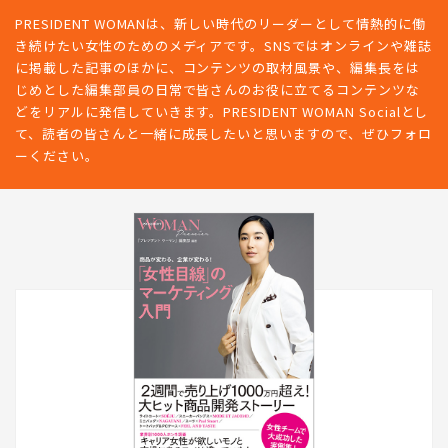
PRESIDENT WOMANは、新しい時代のリーダーとして情熱的に働
き続けたい女性のためのメディアです。SNSではオンラインや雑誌
に掲載した記事のほかに、コンテンツの取材風景や、編集長をは
じめとした編集部員の日常で皆さんのお役に立てるコンテンツな
どをリアルに発信していきます。PRESIDENT WOMAN Socialとし
て、読者の皆さんと一緒に成長したいと思いますので、ぜひフォロ
ーください。