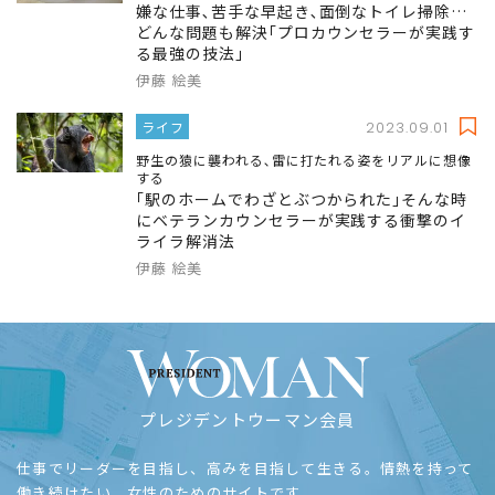
嫌な仕事､苦手な早起き､面倒なトイレ掃除…
どんな問題も解決｢プロカウンセラーが実践す
る最強の技法｣
伊藤 絵美
ライフ
2023.09.01
野生の猿に襲われる､雷に打たれる姿をリアルに想像
する
｢駅のホームでわざとぶつかられた｣そんな時
にベテランカウンセラーが実践する衝撃のイ
ライラ解消法
伊藤 絵美
プレジデントウーマン会員
仕事でリーダーを目指し、高みを目指して生きる。情熱を持って
働き続けたい、女性のためのサイトです。