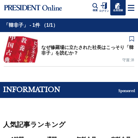
会員登録
検索
ログイン
「韓非子」 - 1件 （1/1）
なぜ修羅場に立たされた社長はこっそり「韓
非子」を読むか？
守屋 洋
INFORMATION
Sponsored
人気記事ランキング