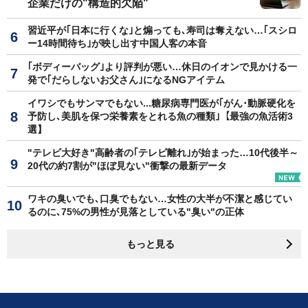
企業だけの"構造的欠陥"
習近平が｢日本に行くな｣と煽っても､寿司は奪えない…｢スシロ
ー14時間待ち｣が映し出す中国人客の本音
｢ボディーバッグ｣より評判が悪い…休日のイオンで見かける一
発で｢だらしないお父さん｣になるNGアイテム
イワシでもサンマでもない...糖尿病専門医が｢がん･動脈硬化を
予防し､美肌を保つ栄養素をとれる魚の種類｣【最強の魚活術3
選】
"テレビ大好き"高齢者の｢テレビ離れ｣が始まった…10代後半～
20代の約7割が"ほぼ見ない"衝撃の最新データ
ワキの臭いでも､口臭でもない…女性の大半が不潔と感じてい
るのに､75%の男性が見落としている"臭い"の正体
もっと見る