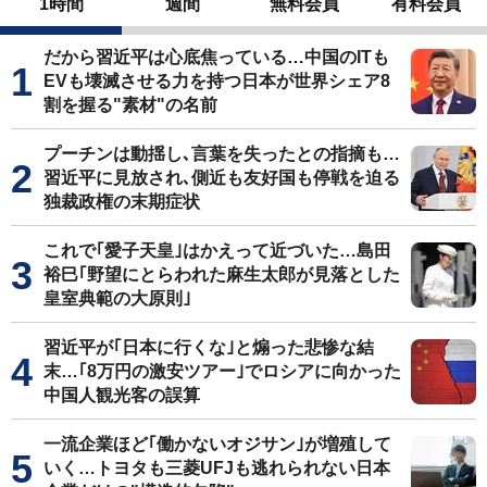
1時間
週間
無料会員
有料会員
だから習近平は心底焦っている…中国のITも
EVも壊滅させる力を持つ日本が世界シェア8
割を握る"素材"の名前
プーチンは動揺し､言葉を失ったとの指摘も…
習近平に見放され､側近も友好国も停戦を迫る
独裁政権の末期症状
これで｢愛子天皇｣はかえって近づいた…島田
裕巳｢野望にとらわれた麻生太郎が見落とした
皇室典範の大原則｣
習近平が｢日本に行くな｣と煽った悲惨な結
末…｢8万円の激安ツアー｣でロシアに向かった
中国人観光客の誤算
一流企業ほど｢働かないオジサン｣が増殖して
いく…トヨタも三菱UFJも逃れられない日本