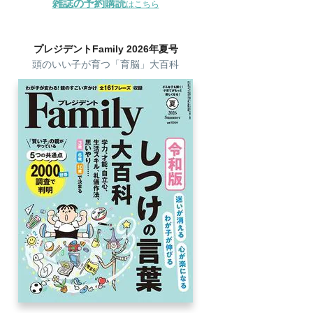
雑誌の予約購読
はこちら
プレジデントFamily 2026年夏号
頭のいい子が育つ「育脳」大百科