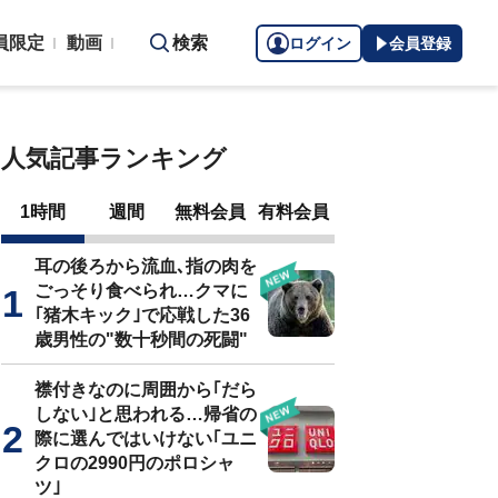
員限定
動画
検索
ログイン
会員登録
人気記事ランキング
1時間
週間
無料会員
有料会員
耳の後ろから流血､指の肉を
ごっそり食べられ…クマに
｢猪木キック｣で応戦した36
歳男性の"数十秒間の死闘"
襟付きなのに周囲から｢だら
しない｣と思われる…帰省の
際に選んではいけない｢ユニ
クロの2990円のポロシャ
ツ｣