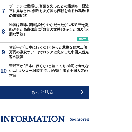
プーチンは動揺し､言葉を失ったとの指摘も…習近
平に見放され､側近も友好国も停戦を迫る独裁政権
の末期症状
米国は曖昧､韓国は冷ややかだったが…習近平を激
怒させた高市発言に｢無言の支持｣を示した国の｢大
胆な手法｣
習近平が｢日本に行くな｣と煽った悲惨な結末…｢8
万円の激安ツアー｣でロシアに向かった中国人観光
客の誤算
習近平が｢日本に行くな｣と煽っても､寿司は奪えな
い…｢スシロー14時間待ち｣が映し出す中国人客の
本音
もっと見る
INFORMATION
Sponsored