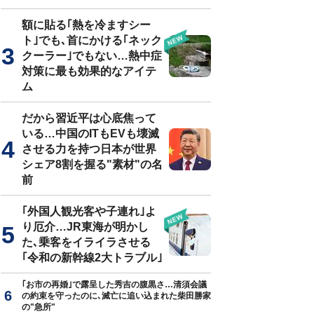
額に貼る｢熱を冷ますシー
ト｣でも､首にかける｢ネック
クーラー｣でもない…熱中症
対策に最も効果的なアイテ
ム
だから習近平は心底焦って
いる…中国のITもEVも壊滅
させる力を持つ日本が世界
シェア8割を握る"素材"の名
前
｢外国人観光客や子連れ｣よ
り厄介…JR東海が明かし
た､乗客をイライラさせる
｢令和の新幹線2大トラブル｣
｢お市の再婚｣で露呈した秀吉の腹黒さ…清須会議
の約束を守ったのに､滅亡に追い込まれた柴田勝家
の"急所"