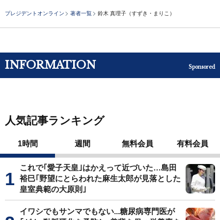
プレジデントオンライン
著者一覧
鈴木 真理子（すずき・まりこ）
INFORMATION
Sponsored
人気記事ランキング
1時間
週間
無料会員
有料会員
これで｢愛子天皇｣はかえって近づいた…島田
裕巳｢野望にとらわれた麻生太郎が見落とした
皇室典範の大原則｣
イワシでもサンマでもない...糖尿病専門医が