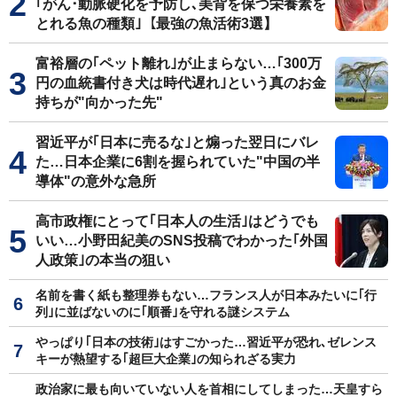
｢がん･動脈硬化を予防し､美背を保つ栄養素を
とれる魚の種類｣【最強の魚活術3選】
富裕層の｢ペット離れ｣が止まらない…｢300万
円の血統書付き犬は時代遅れ｣という真のお金
持ちが"向かった先"
習近平が｢日本に売るな｣と煽った翌日にバレ
た…日本企業に6割を握られていた"中国の半
導体"の意外な急所
高市政権にとって｢日本人の生活｣はどうでも
いい…小野田紀美のSNS投稿でわかった｢外国
人政策｣の本当の狙い
名前を書く紙も整理券もない…フランス人が日本みたいに｢行
列｣に並ばないのに｢順番｣を守れる謎システム
やっぱり｢日本の技術｣はすごかった…習近平が恐れ､ゼレンス
キーが熱望する｢超巨大企業｣の知られざる実力
政治家に最も向いていない人を首相にしてしまった…天皇すら