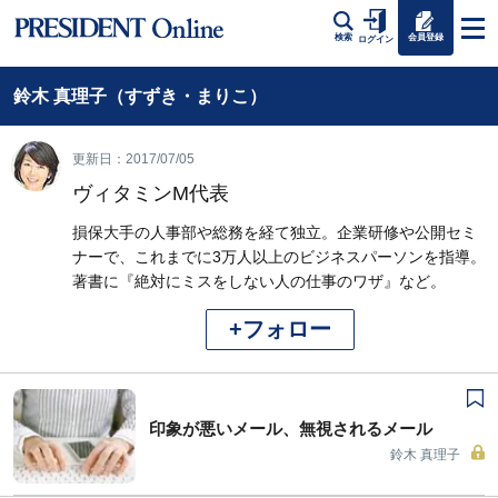
会員登録
検索
ログイン
鈴木 真理子（すずき・まりこ）
更新日：2017/07/05
ヴィタミンM代表
損保大手の人事部や総務を経て独立。企業研修や公開セミ
ナーで、これまでに3万人以上のビジネスパーソンを指導。
著書に『絶対にミスをしない人の仕事のワザ』など。
+フォロー
印象が悪いメール、無視されるメール
鈴木 真理子