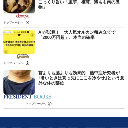
こっくり旨い「里芋、椎茸、鶏もも肉の煮
物」
トップページへ
AIが試算！ 大人気オルカン積み立てで
「2000万円超」、本当の確率
トップページへ
首よりも脇よりも効果的…熱中症研究者が
｢暑いときは真っ先にここを冷やせ｣という意
外な体の部位
トップページへ