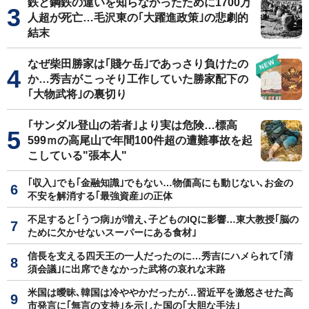
鉄と鋼鉄の違いを知らなかったために1700万
人超が死亡…毛沢東の｢大躍進政策｣の悲劇的
結末
なぜ柴田勝家は｢賤ケ岳｣であっさり負けたの
か…秀吉がこっそり工作していた勝家配下の
｢大物武将｣の裏切り
｢サンダル登山の若者｣より実は危険…標高
599ｍの高尾山で年間100件超の遭難事故を起
こしている"張本人"
｢収入｣でも｢金融知識｣でもない…物価高にも動じない､お金の
不安を解消する｢最強資産｣の正体
不足すると｢うつ病｣が増え､子どものIQに影響…東大教授｢脳の
ために欠かせないスーパーにある食材｣
信長を支える四天王の一人だったのに…秀吉にハメられて｢清
須会議｣に出席できなかった武将の哀れな末路
米国は曖昧､韓国は冷ややかだったが…習近平を激怒させた高
市発言に｢無言の支持｣を示した国の｢大胆な手法｣