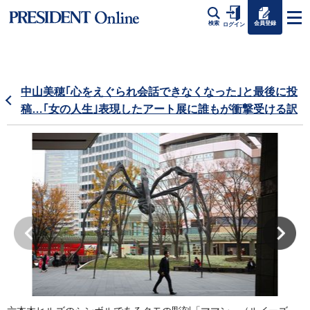
会員登録
検索
ログイン
中山美穂｢心をえぐられ会話できなくなった｣と最後に投
稿…｢女の人生｣表現したアート展に誰もが衝撃受ける訳