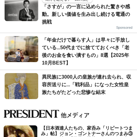
「さすが」の一言に込められた驚きや感
動。新しい価値を生み出し続ける電通の
挑戦
Sponsored
「年金だけで暮らす人」は早々に手放し
ている...50代までに捨てておくべき「老
後のお金を食い潰すもの」8選【2025年
10月BEST】
異民族に3000人の皇族が連れ去られ、収
容所送りに...「戦利品」になった女性皇
族たちがたどった悲惨な結末
【日本酒達人たちの、家呑み「リピートつま
み」帖】ジョン・ゴントナーさんのつまみ③