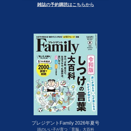
雑誌の予約購読はこちらから
プレジデントFamily 2026年夏号
頭のいい子が育つ「育脳」大百科