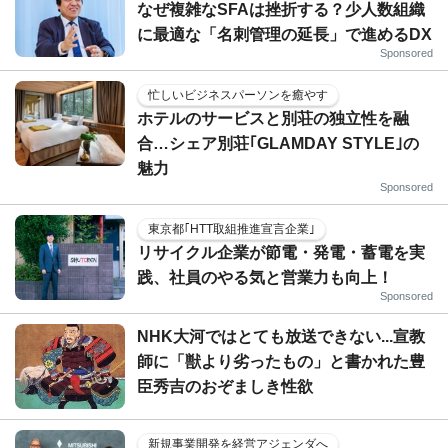
なぜ複雑なSFAは挫折する？少人数組織
に最適な「名刺管理の延長」で進めるDX
Sponsored
忙しいビジネスパーソンを癒やす
ホテルのサービスと別荘の独立性を融
合…シェア別荘｢GLAMDAY STYLE｣の
魅力
Sponsored
東京都｢HTT取組推進宣言企業｣
リサイクル企業が節電・発電・蓄電を実
践、社員のやる気と営業力も向上！
Sponsored
NHK大河ではとても放送できない...宣教
師に「獣より劣ったもの」と書かれた豊
臣秀吉のおぞましき性欲
新規事業開発を経営アジェンダへ