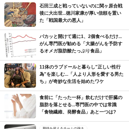
石田三成と戦っていないのに関ヶ原合戦
後に大出世...徳川家康が厚い信頼を置い
た「戦国最大の悪人」
パカッと開けて週に1、2個食べるだけ...
がん専門医が勧める「大腸がんを予防す
るオメガ脂肪酸たっぷり食品」
11体のラブドールと暮らし"正しい性行
為"を楽しむ...「人より人形を愛する男た
ち」が奇妙な生活を始めたワケ
食前に「たった一杯」飲むだけで肝臓の
脂肪を落とせる...専門医の中では常識
「食物繊維、発酵食品」あと一つは?
期待を超えるチームの強さ