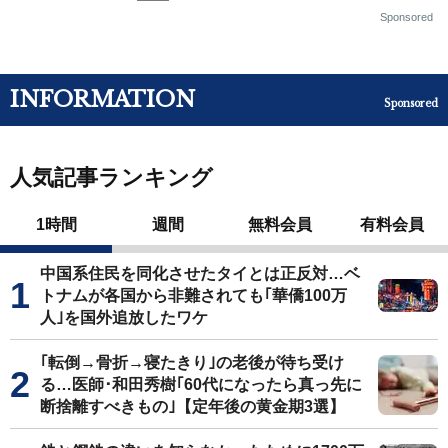
Sponsored
INFORMATION
Sponsored
人気記事ランキング
1時間
週間
無料会員
有料会員
中国系住民を同化させたタイとは正反対…ベ
トナムが各国から非難されても｢華僑100万
人｣を国外追放したワケ
｢転倒→骨折→寝たきり｣の老後が待ち受け
る…医師･和田秀樹｢60代になったら真っ先に
断捨離すべきもの｣【定年後の黄金期3選】