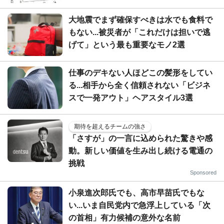
大地震でまず確保すべきは水でも食料で
もない...被災者が「これだけは担いで逃
げて」という最も重要なモノ2選
仕事のデキない人ほどこの髪形をしてい
る...相手から全く信頼されない「ビジネ
スで一発アウト」ヘアスタイル3選
期待を超えるチームの強さ
「さすが」の一言に込められた驚きや感
動。新しい価値を生み出し続ける電通の
挑戦
Sponsored
小泉進次郎氏でも、高市早苗氏でもな
い...いま自民党内で急浮上している「次
の首相」有力候補の意外な名前