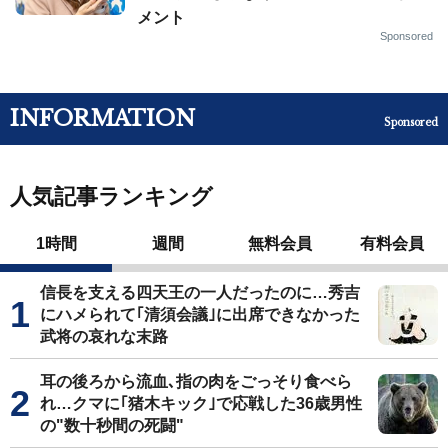
メント
Sponsored
INFORMATION
Sponsored
人気記事ランキング
1時間
週間
無料会員
有料会員
信長を支える四天王の一人だったのに…秀吉
にハメられて｢清須会議｣に出席できなかった
武将の哀れな末路
耳の後ろから流血､指の肉をごっそり食べら
れ…クマに｢猪木キック｣で応戦した36歳男性
の"数十秒間の死闘"