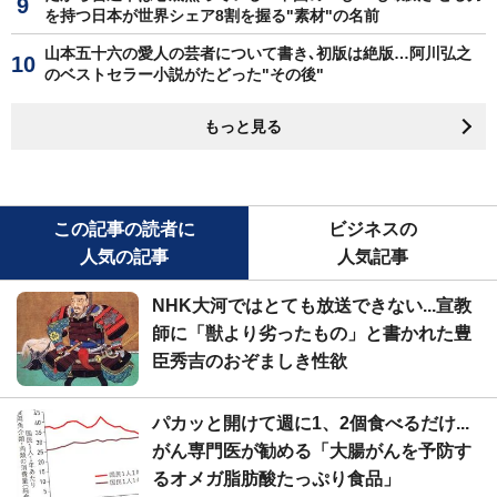
を持つ日本が世界シェア8割を握る"素材"の名前
山本五十六の愛人の芸者について書き､初版は絶版…阿川弘之
のベストセラー小説がたどった"その後"
もっと見る
この記事の読者に
ビジネスの
人気の記事
人気記事
NHK大河ではとても放送できない...宣教
師に「獣より劣ったもの」と書かれた豊
臣秀吉のおぞましき性欲
パカッと開けて週に1、2個食べるだけ...
がん専門医が勧める「大腸がんを予防す
るオメガ脂肪酸たっぷり食品」