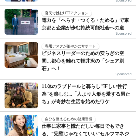
Sponsored
官民で挑むHTTアクション
電力を「へらす・つくる・ためる」で東
京都と企業が歩む持続可能社会への道
Sponsored
専用デスクが細やかにサポート
ビジネスリーダーのための安らぎの空
間…都心を離れて軽井沢の「シェア別
荘」へ！
Sponsored
11体のラブドールと暮らし"正しい性行
為"を楽しむ...「人より人形を愛する男た
ち」が奇妙な生活を始めたワケ
自分を整えるための健康習慣
仕事に家事と慌ただしい毎日でもでき
る、“完璧じゃなくていい”セルフマネジ