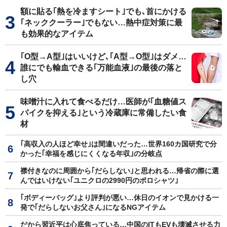
額に貼る｢熱を冷ますシート｣でも､首にかける
｢ネッククーラー｣でもない…熱中症対策に最
も効果的なアイテム
｢O型→A型｣はいいけど､｢A型→O型｣はダメ…
誰にでも輸血できる｢万能血液｣の最後の落と
し穴
味噌汁に入れて食べるだけ…医師が｢血糖値ス
パイクを抑える｣という冷蔵庫に常備したい食
材
｢高収入の人ほど幸せ｣は間違いだった…世界160カ国研究で分
かった｢幸福を感じにくくなる年収｣の分岐点
襟付きなのに周囲から｢だらしない｣と思われる…帰省の際に選
んではいけない｢ユニクロの2990円のポロシャツ｣
｢ボディーバッグ｣より評判が悪い…休日のイオンで見かける一
発で｢だらしないお父さん｣になるNGアイテム
だから習近平は心底焦っている…中国のITもEVも壊滅させる力