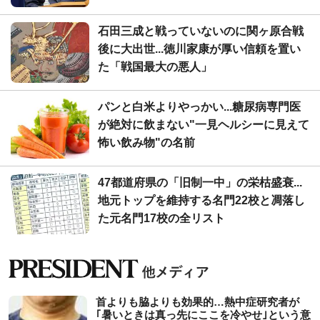
石田三成と戦っていないのに関ヶ原合戦
後に大出世...徳川家康が厚い信頼を置い
た「戦国最大の悪人」
パンと白米よりやっかい...糖尿病専門医
が絶対に飲まない"一見ヘルシーに見えて
怖い飲み物"の名前
47都道府県の「旧制一中」の栄枯盛衰...
地元トップを維持する名門22校と凋落し
た元名門17校の全リスト
首よりも脇よりも効果的…熱中症研究者が
｢暑いときは真っ先にここを冷やせ｣という意