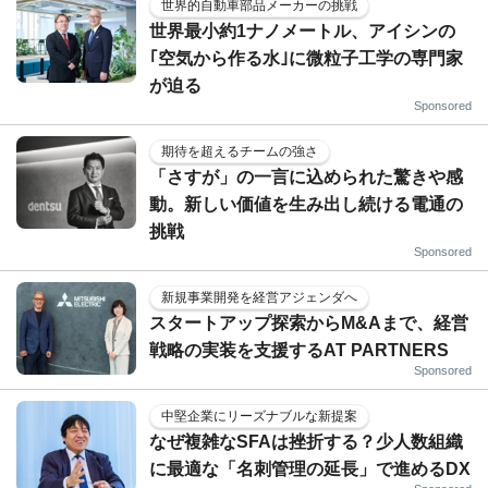
世界的自動車部品メーカーの挑戦
世界最小約1ナノメートル、アイシンの
｢空気から作る水｣に微粒子工学の専門家
が迫る
Sponsored
期待を超えるチームの強さ
「さすが」の一言に込められた驚きや感
動。新しい価値を生み出し続ける電通の
挑戦
Sponsored
新規事業開発を経営アジェンダへ
スタートアップ探索からM&Aまで、経営
戦略の実装を支援するAT PARTNERS
Sponsored
中堅企業にリーズナブルな新提案
なぜ複雑なSFAは挫折する？少人数組織
に最適な「名刺管理の延長」で進めるDX