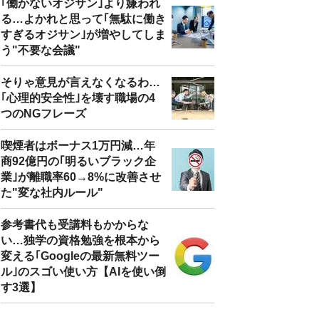
｢働かないオジサン｣より嫌われ
る…よかれと思って｢無駄に働き
すぎるオジサン｣が増やしてしま
う"不要な会議"
そりゃ意見が言えなくなるわ…
｢心理的安全性｣を壊す職場の4
つのNGフレーズ
喫煙者はボーナス1万円減…年
商92億円の｢明るいブラック企
業｣が離職率60→8%に改善させ
た"変な社内ルール"
参考書代も受講料もかからな
い…独学の資格勉強を根本から
変える｢Googleの最新無料ツー
ル｣のスゴい使い方【AIを使い倒
す3選】