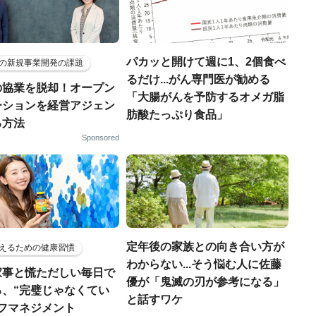
パカッと開けて週に1、2個食べ
の新規事業開発の課題
るだけ...がん専門医が勧める
の協業を脱却！オープン
「大腸がんを予防するオメガ脂
ーションを経営アジェン
肪酸たっぷり食品」
る方法
Sponsored
定年後の家族との向き合い方が
えるための健康習慣
わからない...そう悩む人に佐藤
家事と慌ただしい毎日で
優が「鬼滅の刃が参考になる」
る、“完璧じゃなくてい
と話すワケ
ルフマネジメント