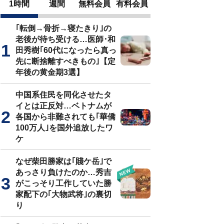
1時間
週間
無料会員
有料会員
｢転倒→骨折→寝たきり｣の
老後が待ち受ける…医師･和
田秀樹｢60代になったら真っ
先に断捨離すべきもの｣【定
年後の黄金期3選】
中国系住民を同化させたタ
イとは正反対…ベトナムが
各国から非難されても｢華僑
100万人｣を国外追放したワ
ケ
なぜ柴田勝家は｢賤ケ岳｣で
あっさり負けたのか…秀吉
がこっそり工作していた勝
家配下の｢大物武将｣の裏切
り