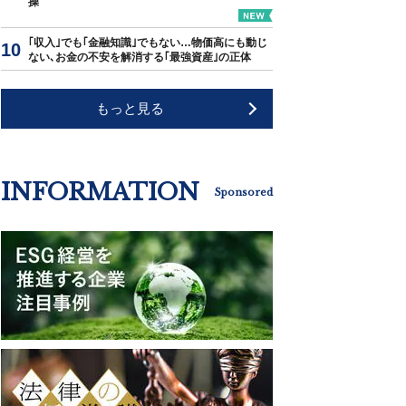
操"
｢収入｣でも｢金融知識｣でもない…物価高にも動じ
ない､お金の不安を解消する｢最強資産｣の正体
もっと見る
INFORMATION
Sponsored