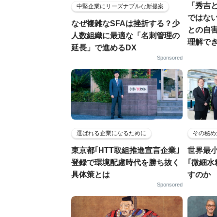
「秀吉
中堅企業にリーズナブルな新提案
ではない
なぜ複雑なSFAは挫折する？少
との自
人数組織に最適な「名刺管理の
理解でき
延長」で進めるDX
Sponsored
選ばれる企業になるために
その秘め
東京都｢HTT取組推進宣言企業｣
世界最
登録で環境配慮時代を勝ち抜く
｢微細水
具体策とは
すのか
Sponsored