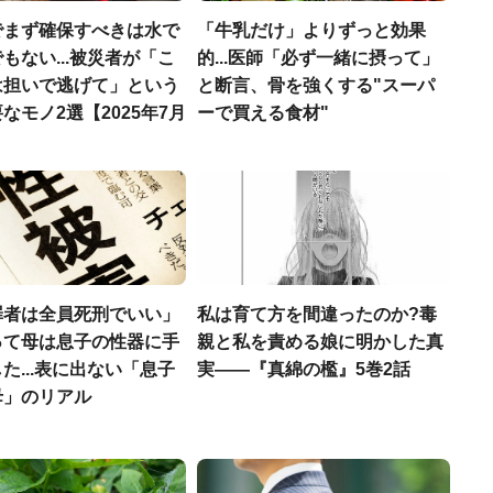
でまず確保すべきは水で
「牛乳だけ」よりずっと効果
もない...被災者が「こ
的...医師「必ず一緒に摂って」
は担いで逃げて」という
と断言、骨を強くする"スーパ
なモノ2選【2025年7月
ーで買える食材"
罪者は全員死刑でいい」
私は育て方を間違ったのか?毒
って母は息子の性器に手
親と私を責める娘に明かした真
た...表に出ない「息子
実――『真綿の檻』5巻2話
母」のリアル