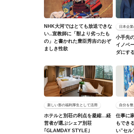
NHK大河ではとても放送できな
日本企業
い...宣教師に「獣より劣ったも
小手先
の」と書かれた豊臣秀吉のおぞ
イノベ
ましき性欲
ダにす
新しい形の福利厚生として活用
自分を整
ホテルと別荘の利点を凝縮…経
仕事に
営者が選ぶシェア別荘
もでき
｢GLAMDAY STYLE｣
い”セ