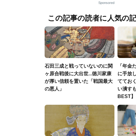
Sponsored
この記事の読者に人気の
石田三成と戦っていないのに関
「年金
ヶ原合戦後に大出世...徳川家康
に手放し
が厚い信頼を置いた「戦国最大
ててお
の悪人」
い潰すも
BEST】