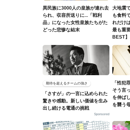
異民族に3000人の皇族が連れ去
大地震
られ、収容所送りに...「戦利
も食料で
品」になった女性皇族たちがた
れだけ
どった悲惨な結末
最も重要
BEST】
「性犯
期待を超えるチームの強さ
そう言
「さすが」の一言に込められた
を伸ばし
驚きや感動。新しい価値を生み
を襲う
出し続ける電通の挑戦
Sponsored