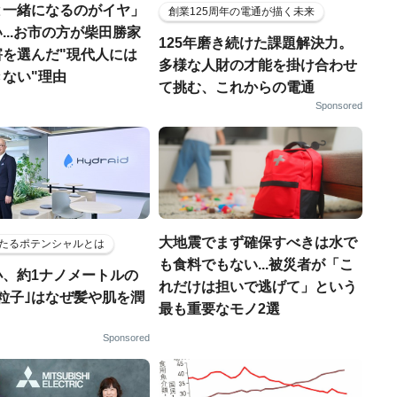
と一緒になるのがイヤ」
創業125周年の電通が描く未来
...お市の方が柴田勝家
125年磨き続けた課題解決力。
害を選んだ"現代人には
多様な人財の才能を掛け合わせ
ない"理由
て挑む、これからの電通
Sponsored
大地震でまず確保すべきは水で
たるポテンシャルとは
も食料でもない...被災者が「こ
小、約1ナノメートルの
れだけは担いで逃げて」という
粒子｣はなぜ髪や肌を潤
最も重要なモノ2選
Sponsored