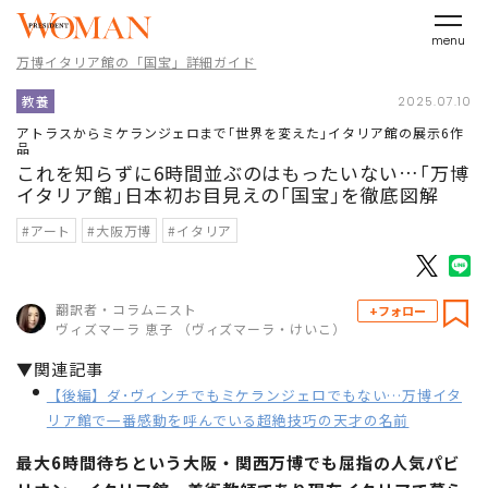
menu
万博イタリア館の「国宝」詳細ガイド
教養
2025.07.10
アトラスからミケランジェロまで｢世界を変えた｣イタリア館の展示6作
品
これを知らずに6時間並ぶのはもったいない…｢万博
イタリア館｣日本初お目見えの｢国宝｣を徹底図解
#アート
#大阪万博
#イタリア
翻訳者・コラムニスト
+フォロー
ヴィズマーラ 恵子 （ヴィズマーラ・けいこ）
▼関連記事
【後編】ダ･ヴィンチでもミケランジェロでもない…万博イタ
リア館で一番感動を呼んでいる超絶技巧の天才の名前
最大6時間待ちという大阪・関西万博でも屈指の人気パビ