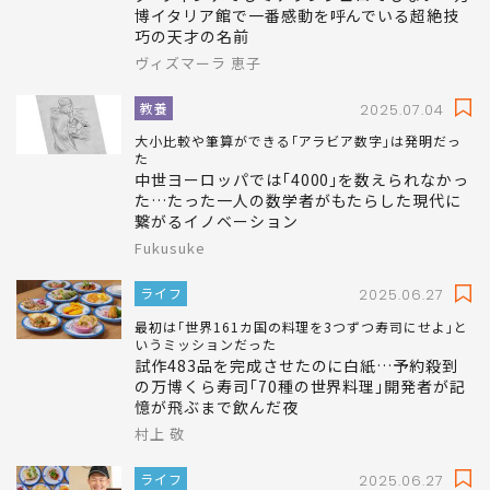
博イタリア館で一番感動を呼んでいる超絶技
巧の天才の名前
ヴィズマーラ 恵子
教養
2025.07.04
大小比較や筆算ができる｢アラビア数字｣は発明だっ
た
中世ヨーロッパでは｢4000｣を数えられなかっ
た…たった一人の数学者がもたらした現代に
繋がるイノベーション
Fukusuke
ライフ
2025.06.27
最初は｢世界161カ国の料理を3つずつ寿司にせよ｣と
いうミッションだった
試作483品を完成させたのに白紙…予約殺到
の万博くら寿司｢70種の世界料理｣開発者が記
憶が飛ぶまで飲んだ夜
村上 敬
ライフ
2025.06.27