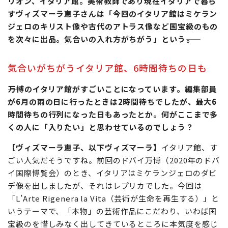
リオン、イタリア館。美術教師であり現在イタリアで暮ら
すヴィズマーラ恵子さんは「今回のイタリア館はミケラン
ジェロのキリスト像や古代のアトラス像など国宝級のもの
を次々に出品。気合いの入れ方がちがう」という――。
気合いがちがうイタリア館、6時間待ちの日も
万博のイタリア館がすごいことになっています。編集部員
が6月の雨の日に行ったときは2時間待ちでしたが、最大6
時間待ちの行列になった日もあったとか。何がここまで多
くの人に「入りたい」と思わせているのでしょう？
【ヴィズマーラ恵子、以下ヴィズマーラ】
イタリア館、す
ごい人気だそうですね。前回のドバイ万博（2020年のドバ
イ国際博覧会）のとき、イタリアはミケランジェロのダビ
デ像を出しましたが、それはレプリカでした。今回は
「L’Arte Rigenera la Vita（芸術が生命を再生する）」と
いうテーマで、「本物」の芸術作品にこだわり、いわば国
宝級のを惜しみなく出してきているところに本気度を感じ