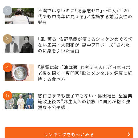
2
不潔ではないのに｢清潔感ゼロ｣…仲人が｢20
代でも中高年に見える｣と指摘する婚活女性の
髪形
3
｢風､薫る｣佐野晶哉が演じるシマケンめぐる切
ない史実…大関和が"獄中プロポーズ"された
のに身を引いた理由
4
｢糖質は敵｣｢油は悪｣と考える人ほどヨボヨボ
老後を招く…専門家｢脳とメンタルを健康に維
持する食べ方｣
5
悠仁さまでも養子でもない…島田裕巳｢皇室典
範改正後の"麻生太郎の親族"に国民が抱く強
烈な不公平感｣
ランキングをもっとみる