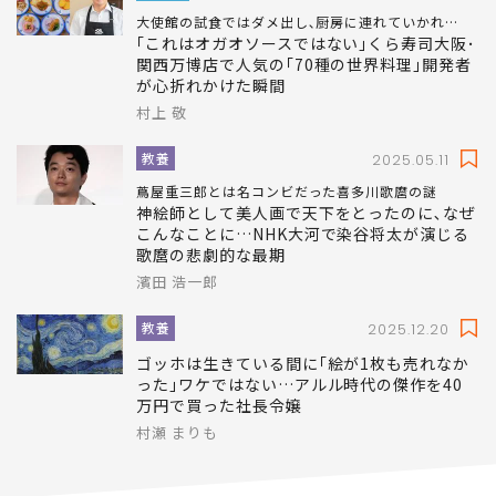
大使館の試食ではダメ出し､厨房に連れていかれ…
｢これはオガオソースではない｣くら寿司大阪･
関西万博店で人気の｢70種の世界料理｣開発者
が心折れかけた瞬間
村上 敬
教養
2025.05.11
蔦屋重三郎とは名コンビだった喜多川歌麿の謎
神絵師として美人画で天下をとったのに､なぜ
こんなことに…NHK大河で染谷将太が演じる
歌麿の悲劇的な最期
濱田 浩一郎
教養
2025.12.20
ゴッホは生きている間に｢絵が1枚も売れなか
った｣ワケではない…アルル時代の傑作を40
万円で買った社長令嬢
村瀬 まりも