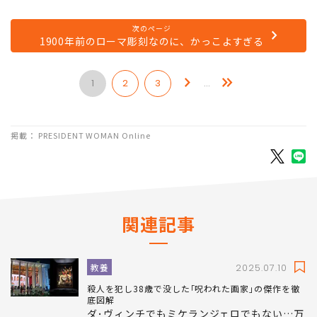
次のページ
1900年前のローマ彫刻なのに、かっこよすぎる
1
2
3
…
掲載： PRESIDENT WOMAN Online
関連記事
教養
2025.07.10
殺人を犯し38歳で没した｢呪われた画家｣の傑作を徹
底図解
ダ･ヴィンチでもミケランジェロでもない…万