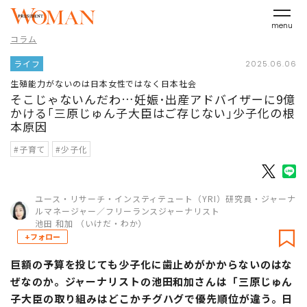
menu
コラム
ライフ
2025.06.06
生殖能力がないのは日本女性ではなく日本社会
そこじゃないんだわ…妊娠･出産アドバイザーに9億
かける｢三原じゅん子大臣はご存じない｣少子化の根
本原因
#子育て
#少子化
ユース・リサーチ・インスティテュート（YRI）研究員・ジャーナ
ルマネージャー／フリーランスジャーナリスト
池田 和加 （いけだ・わか）
+フォロー
巨額の予算を投じても少子化に歯止めがかからないのはな
ぜなのか。ジャーナリストの池田和加さんは「三原じゅん
子大臣の取り組みはどこかチグハグで優先順位が違う。日