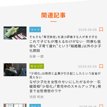
関連記事
ライフ
2025.05.05
そもそも｢育児負担｣を過小評価する人が多すぎる
これで子どもが増えるわけがない…同僚も祖
母も"子育て疲れ"という｢結婚難｣以外の少子
化原因
佐藤 一磨
キャリア
2025.05.09
｢少母化｣は政府と企業が引き起こしたという反省が
見えない
なぜ少子化を女性のせいにしたがるのか…石
破首相｢少母化｣｢育児中のスキルアップを｣発
言で女性憤怒のワケ
池田 和加
ライフ
2025.05.16