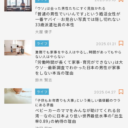
｢ウソ｣は会った男性たちにすぐ見抜かれる
｢普通の男性でいいんです｣という婚活女性が
一番ヤバイ…お見合い写真では隠し切れない
33歳派遣社員の本性
大屋 優子
ライフ
2025.01.21
激務でも家事をやる人はやるし､時間があってもやら
ない人はやらない
｢労働時間が長くて家事･育児ができない｣は大
ウソ…最新調査でわかった日本の男性が家事
をしない本当の理由
鈴木 賢志
ライフ
2025.04.27
｢子供もお年寄りも大事｣という美しい価値観のウラ
にある矛盾
ベビーカーのママをみんなが助けてくれる台
湾…なのに日本より低い世界最低水準の｢出生
率0.89｣の納得の理由