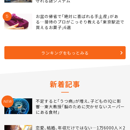
守れる謎システム
5
お盆の帰省で｢絶対に喜ばれる手土産｣があ
る…接待のプロがこっそり教える｢東京駅近で
買えるお菓子｣6選
ランキングをもっとみる
新着記事
不足すると｢うつ病｣が増え､子どものIQに影
NEW
響…東大教授｢脳のために欠かせないスーパー
にある食材｣
恋愛､結婚､年収だけではない…1万6000人×2