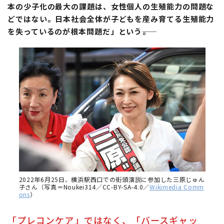
本の少子化の最大の課題は、女性個人の生殖能力の問題な
どではない。日本社会全体が子どもを産み育てる生殖能力
を失っているのが根本問題だ」という――。
2022年6月25日、横浜駅西口での街頭演説に参加した三原じゅん
子さん（写真＝Noukei314／CC-BY-SA-4.0／
Wikimedia Comm
ons
）
「プレコンケア」ではなく、「バースギャッ