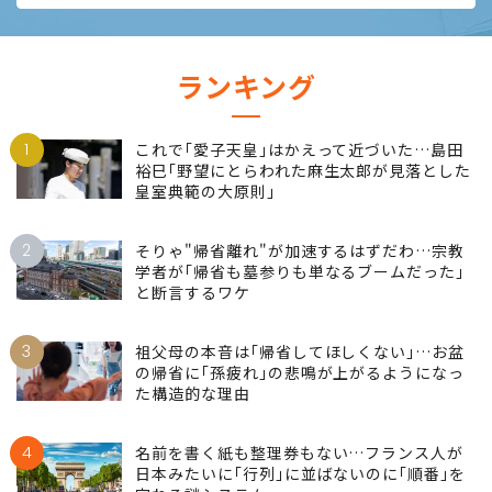
ランキング
1
これで｢愛子天皇｣はかえって近づいた…島田
裕巳｢野望にとらわれた麻生太郎が見落とした
皇室典範の大原則｣
2
そりゃ"帰省離れ"が加速するはずだわ…宗教
学者が｢帰省も墓参りも単なるブームだった｣
と断言するワケ
3
祖父母の本音は｢帰省してほしくない｣…お盆
の帰省に｢孫疲れ｣の悲鳴が上がるようになっ
た構造的な理由
4
名前を書く紙も整理券もない…フランス人が
日本みたいに｢行列｣に並ばないのに｢順番｣を