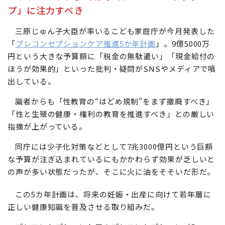
プ」に注力すべき
三原じゅん子大臣が率いるこども家庭庁が今月発表した
「
プレコンセプションケア推進5か年計画
」。9億5000万
円という大きな予算額に「税金の無駄遣い」「現金給付の
ほうが効果的」といった批判・疑問がSNSやメディアで噴
出している。
識者からも「性教育の“はどめ規制”をまず撤廃すべき」
「性と生殖の健康・権利の教育を推進すべき」との厳しい
指摘が上がっている。
同庁には少子化対策などとして7兆3000億円という巨額
な予算が注ぎ込まれているにもかかわらず効果が乏しいと
の声が多い状態だったが、そこに火に油をそそいだ形だ。
この5カ年計画は、将来の妊娠・出産に向けて若年層に
正しい健康知識を普及させる取り組みだ。