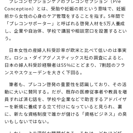
プレコンセプションケアのプレコンセプション（Pre
Conception）とは、受胎や妊娠の前という意味で、妊娠
前から女性の心身のケア管理をすることを指す。5年間で
「プレコンサポーター」と呼ばれる啓発人材を5万人養成
し、企業や自治体、学校で講習や相談窓口を設置するとい
う。
日本女性の産婦人科受診率が欧米と比べて低いのは事実
だ。ロシュ・ダイアグノスティックス社の調査によると、
日本の婦人科受診経験者は55％にとどまり、7割超のフラ
ンスやスウェーデンを大きく下回る。
筆者も、プレコン啓発の重要性を認識しており、その活
動に大いに賛同する。だが、既存の医療従事者や教員を増
員すれば済む話を、学校や企業などで助言するアドバイザ
ーを新規に養成する立て付けになっていると見られ、裏
に、新たな資格制度で誰かが儲ける「資格ビジネス」の臭
いもしないではない。