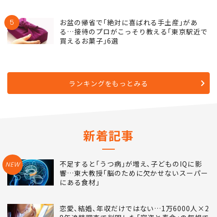
5
お盆の帰省で｢絶対に喜ばれる手土産｣があ
る…接待のプロがこっそり教える｢東京駅近で
買えるお菓子｣6選
ランキングをもっとみる
新着記事
不足すると｢うつ病｣が増え､子どものIQに影
NEW
響…東大教授｢脳のために欠かせないスーパー
にある食材｣
恋愛､結婚､年収だけではない…1万6000人×2