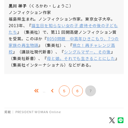
黒川 祥子
（くろかわ・しょうこ）
ノンフィクション作家
福島県生まれ。ノンフィクション作家。東京女子大卒。
2013年、『
誕生日を知らない女の子 虐待――その後の子ども
たち
』（集英社）で、第11 回開高健ノンフィクション賞
を受賞。このほか『
8050問題 中高年ひきこもり、7つの
家族の再生物語
』（集英社）、『
県立！再チャレンジ高
校
』（講談社現代新書）、『
シングルマザー、その後
』
（集英社新書）、『
母と娘。それでも生きることにした
』
（集英社インターナショナル）などがある。
…
5
6
7
掲載： PRESIDENT WOMAN Online