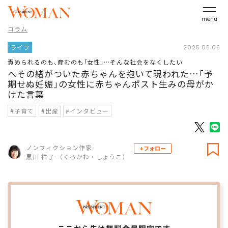
menu
コラム
ライフ
2025.05.05
責められるのも､産むのも｢女性｣…そんな社会をなくしたい
へその緒がついた赤ちゃんを抱いて現われた…｢予
期せぬ妊娠｣の女性に赤ちゃんポスト生みの母がか
けた言葉
#子育て
#出産
#インタビュー
ノンフィクション作家
+フォロー
黒川 祥子 （くろかわ・しょうこ）