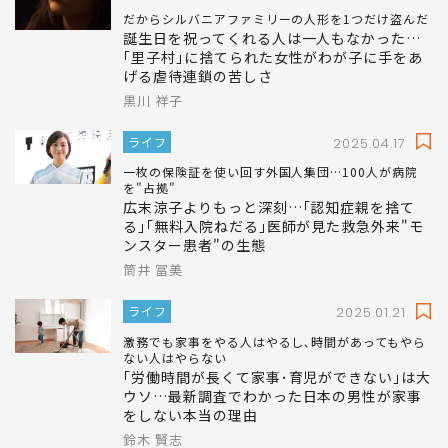
だからシルバニアファミリーの人形を1つだけ盗んだ
誕生日を祝ってくれる人は一人もなかった…
｢里子村｣に捨てられた女性がわが子に手をあ
げる虐待連鎖の苦しさ
黒川 祥子
ライフ
2025.04.17
一枚の保険証を使い回す外国人集団…100人が病院
を"占拠"
広末涼子よりもっと深刻…｢認知症親を捨て
る｣｢無料入院ねだる｣医師が見た救急外来"モ
ンスター患者"の生態
筒井 冨美
ライフ
2025.01.21
激務でも家事をやる人はやるし､時間があってもやら
ない人はやらない
｢労働時間が長くて家事･育児ができない｣は大
ウソ…最新調査でわかった日本の男性が家事
をしない本当の理由
鈴木 賢志