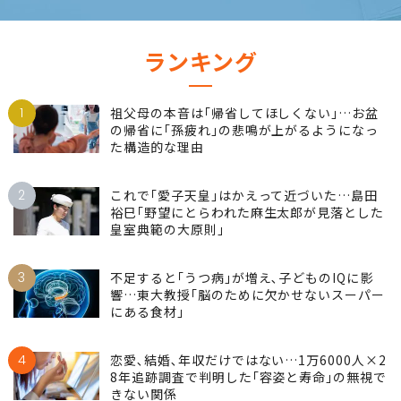
ランキング
1
祖父母の本音は｢帰省してほしくない｣…お盆
の帰省に｢孫疲れ｣の悲鳴が上がるようになっ
た構造的な理由
2
これで｢愛子天皇｣はかえって近づいた…島田
裕巳｢野望にとらわれた麻生太郎が見落とした
皇室典範の大原則｣
3
不足すると｢うつ病｣が増え､子どものIQに影
響…東大教授｢脳のために欠かせないスーパー
にある食材｣
4
恋愛､結婚､年収だけではない…1万6000人×2
8年追跡調査で判明した｢容姿と寿命｣の無視で
きない関係