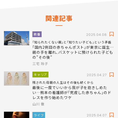
関連記事
教養
2025.04.08
｢知られたくない親｣と｢知りたい子ども｣という矛盾
｢国内2例目の赤ちゃんポスト｣が東京に誕生…
親の手を離れ､バスケットに預けられた子ども
の"その後"
三宅 玲子
キャリア
2025.04.27
残された母親の人生はその後も続くから
最後に一度でいいから我が子を抱きしめた
い…熊本の看護師が｢死産した赤ちゃん｣のド
レスを作り始めたワケ
山川 徹
ライフ
2025.04.07