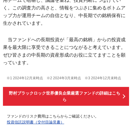
用チームで
咀嚼
し、議論を重ね、投資判断につなげてい
く。この調査力の高さと、情報をつぶさに集めるボトムア
ップ力が運用チームの自信となり、中長期での銘柄保有に
生かされています。
当ファンドへの長期投資が「最高の銘柄」からの投資成
果を最大限に享受できることにつながると考えています。
ぜひ皆さまの中長期の資産形成のお役に立てますことを願
っています。
※1 2024年12月末時点 ※2 2024年3月末時点 ※3 2024年12月末時点
野村ブラックロック世界優良企業厳選ファンドの詳細はこち
ら
ファンドのリスク費用はこちらからご確認ください。
投資信託説明書（交付目論見書）