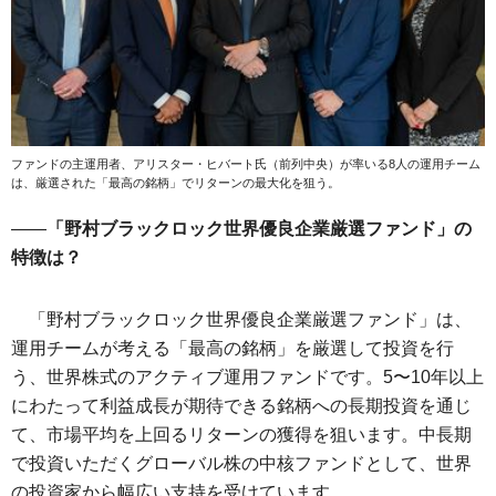
ファンドの主運用者、アリスター・ヒバート氏（前列中央）が率いる8人の運用チーム
は、厳選された「最高の銘柄」でリターンの最大化を狙う。
――
「野村ブラックロック世界優良企業厳選ファンド」の
特徴は？
「野村ブラックロック世界優良企業厳選ファンド」は、
運用チームが考える「最高の銘柄」を厳選して投資を行
う、世界株式のアクティブ運用ファンドです。5〜10年以上
にわたって利益成長が期待できる銘柄への長期投資を通じ
て、市場平均を上回るリターンの獲得を狙います。中長期
で投資いただくグローバル株の中核ファンドとして、世界
の投資家から幅広い支持を受けています。