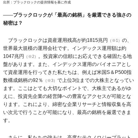
出所：ブラックロックの提供情報を基に作成
――
ブラックロックが「最高の銘柄」を厳選できる強さの
秘密は？
ブラックロックは資産運用残高が約1815兆円
の、
（※1）
世界最大規模の運用会社です。インデックス運用額は約
1047兆円
。投資家の信頼にお応えできる確固たる地
（※2）
盤があります。また、インデックス運用のパイオニアとし
て資産運用を行ってきた私たちは、例えば米国S＆P500指
数構成銘柄の92％
で上位3位までの大株主となってい
（※3）
ます。ここはとても大切なポイントで、大株主であるがゆ
えに、投資先企業の経営陣への豊富なアクセスが可能とな
ります。これにより、綿密な企業リサーチと情報収集を高
い次元で行うことが可能になり、最高の銘柄を厳選できま
す。
さらに、私たちの強みは、高度なテクノロジープラット