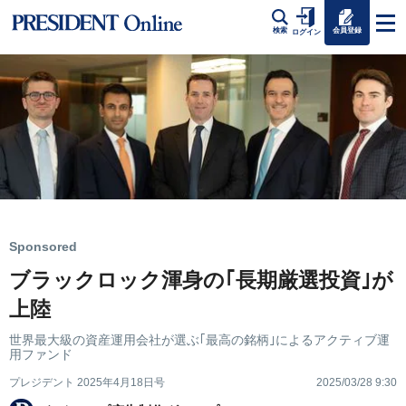
会員登録
検索
ログイン
Sponsored
ブラックロック渾身の｢長期厳選投資｣が
上陸
世界最大級の資産運用会社が選ぶ｢最高の銘柄｣によるアクティブ運
用ファンド
プレジデント 2025年4月18日号
2025/03/28 9:30