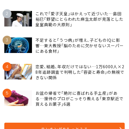
2
これで｢愛子天皇｣はかえって近づいた…島田
裕巳｢野望にとらわれた麻生太郎が見落とした
皇室典範の大原則｣
3
不足すると｢うつ病｣が増え､子どものIQに影
響…東大教授｢脳のために欠かせないスーパー
にある食材｣
4
恋愛､結婚､年収だけではない…1万6000人×2
8年追跡調査で判明した｢容姿と寿命｣の無視で
きない関係
5
お盆の帰省で｢絶対に喜ばれる手土産｣があ
る…接待のプロがこっそり教える｢東京駅近で
買えるお菓子｣6選