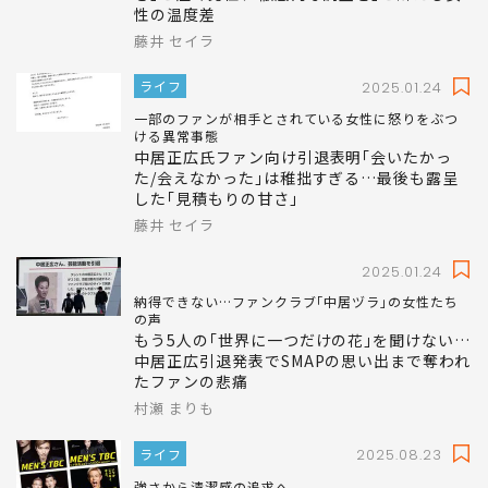
性の温度差
藤井 セイラ
ライフ
2025.01.24
一部のファンが相手とされている女性に怒りをぶつ
ける異常事態
中居正広氏ファン向け引退表明｢会いたかっ
た/会えなかった｣は稚拙すぎる…最後も露呈
した｢見積もりの甘さ｣
藤井 セイラ
2025.01.24
納得できない…ファンクラブ｢中居ヅラ｣の女性たち
の声
もう5人の｢世界に一つだけの花｣を聞けない…
中居正広引退発表でSMAPの思い出まで奪われ
たファンの悲痛
村瀬 まりも
ライフ
2025.08.23
強さから清潔感の追求へ