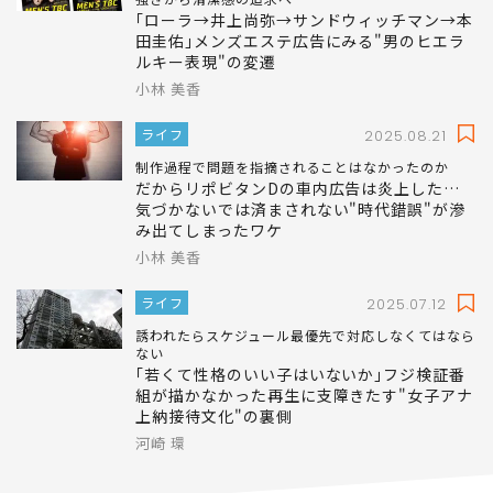
｢ローラ→井上尚弥→サンドウィッチマン→本
田圭佑｣メンズエステ広告にみる"男のヒエラ
ルキー表現"の変遷
小林 美香
ライフ
2025.08.21
制作過程で問題を指摘されることはなかったのか
だからリポビタンDの車内広告は炎上した…
気づかないでは済まされない"時代錯誤"が滲
み出てしまったワケ
小林 美香
ライフ
2025.07.12
誘われたらスケジュール最優先で対応しなくてはなら
ない
｢若くて性格のいい子はいないか｣フジ検証番
組が描かなかった再生に支障きたす"女子アナ
上納接待文化"の裏側
河崎 環