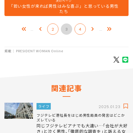
次のページ
「若い女性が来れば男性はみな喜ぶ」と思っている男性
たち
…
2
3
4
…
掲載： PRESIDENT WOMAN Online
関連記事
ライフ
2025.01.23
フジテレビ港社長をはじめ男性局員の発言はどこか
ズレている
同じフジテレビアナでも大違い…｢会社が大好
き｣と泣く男性､｢徹底的な調査を｣と訴える女