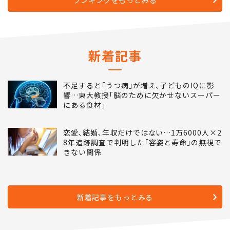
ランキングをもっとみる
新着記事
不足すると｢うつ病｣が増え､子どものIQに影
響…東大教授｢脳のために欠かせないスーパー
にある食材｣
恋愛､結婚､年収だけではない…1万6000人×2
8年追跡調査で判明した｢容姿と寿命｣の無視で
きない関係
新着記事をもっとみる