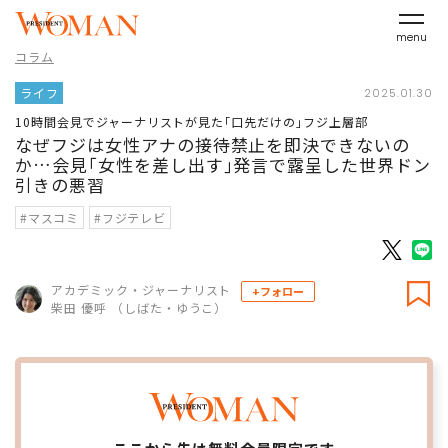
menu
コラム
ライフ
2025.01.30
10時間会見でジャーナリストが見た｢口先だけの｣フジ上層部
なぜフジは女性アナの接待禁止を即決できないの
か…会見｢女性を差し出す｣発言で露呈した世界ドン
引きの悪習
#マスコミ
#フジテレビ
アカデミック・ジャーナリスト
+フォロー
柴田 優呼 （しばた・ゆうこ）