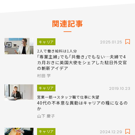
掲載： PRESIDENT WOMAN Online
関連記事
キャリア
2025.01.25
2人で働き給料は1人分
｢専業主婦｣でも｢共働き｣でもない…夫婦で4
カ月おきに英国大使をシェアした駐日外交官
の斬新アイデア
村田 学
キャリア
2019.10.23
営業一筋→スタッフ職で仕事に失望
40代の不本意な異動はキャリアの糧になるの
か