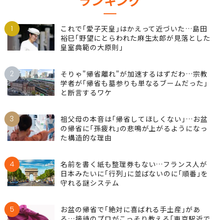
ランキング
1
これで｢愛子天皇｣はかえって近づいた…島田
裕巳｢野望にとらわれた麻生太郎が見落とした
皇室典範の大原則｣
2
そりゃ"帰省離れ"が加速するはずだわ…宗教
学者が｢帰省も墓参りも単なるブームだった｣
と断言するワケ
3
祖父母の本音は｢帰省してほしくない｣…お盆
の帰省に｢孫疲れ｣の悲鳴が上がるようになっ
た構造的な理由
4
名前を書く紙も整理券もない…フランス人が
日本みたいに｢行列｣に並ばないのに｢順番｣を
守れる謎システム