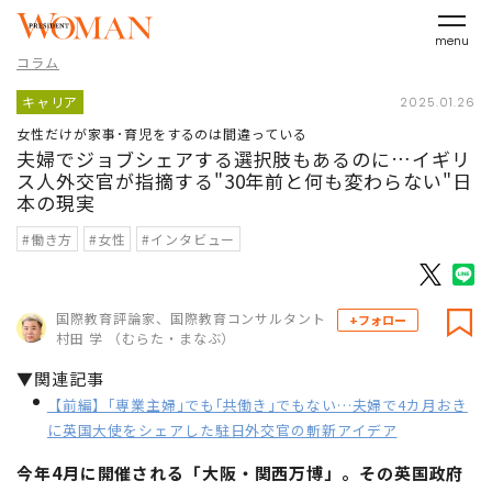
menu
コラム
キャリア
2025.01.26
女性だけが家事･育児をするのは間違っている
夫婦でジョブシェアする選択肢もあるのに…イギリ
ス人外交官が指摘する"30年前と何も変わらない"日
本の現実
#働き方
#女性
#インタビュー
国際教育評論家、国際教育コンサルタント
+フォロー
村田 学 （むらた・まなぶ）
▼関連記事
【前編】｢専業主婦｣でも｢共働き｣でもない…夫婦で4カ月おき
に英国大使をシェアした駐日外交官の斬新アイデア
今年4月に開催される「大阪・関西万博」。その英国政府