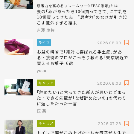
山下 慶子
キャリア
2024.12.29
思考力を高めるフレームワーク｢PAC思考｣とは
妻の｢卵があったら10個買ってきて｣に牛乳を
10個買ってきた夫…"思考力"のなさが引き起
こす意外すぎる結末
吉澤 準特
ライフ
2026.08.08
お盆の帰省で｢絶対に喜ばれる手土産｣があ
る…接待のプロがこっそり教える｢東京駅近で
買えるお菓子｣6選
yuuu
キャリア
2026.08.06
｢辞めたい｣と言ってきた新人が思いとどまっ
た…できる先輩が｢なぜ辞めたいの｣の代わり
に返したたった一言
匠 英一