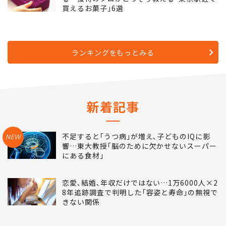
5
お盆の帰省で｢絶対に喜ばれる手土産｣があ
る…接待のプロがこっそり教える｢東京駅近で
買えるお菓子｣6選
ランキングをもっとみる
新着記事
不足すると｢うつ病｣が増え､子どものIQに影
NEW
響…東大教授｢脳のために欠かせないスーパー
にある食材｣
恋愛､結婚､年収だけではない…1万6000人×2
8年追跡調査で判明した｢容姿と寿命｣の無視で