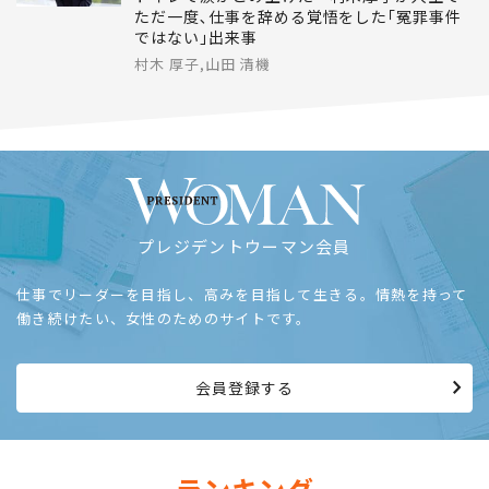
キャリア
2026.07.28
トイレで涙がこみ上げた…村木厚子が人生で
ただ一度､仕事を辞める覚悟をした｢冤罪事件
ではない｣出来事
村木 厚子,山田 清機
プレジデントウーマン会員
仕事でリーダーを目指し、高みを目指して生きる。情熱を持って
働き続けたい、女性のためのサイトです。
会員登録する