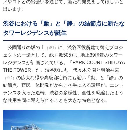
ノやコトとの出会いを通じて、新たな発見をしてほしいと
思います。
渋谷における「動」と「静」の結節点に新たな
タワーレジデンスが誕生
公園通りの坂の上
に、渋谷区役所建て替えプロジ
（※1）
ェクトの一環として、総戸数505戸、地上39階建のタワー
レジデンスが計画されている。「PARK COURT SHIBUYA
THE TOWER」だ。渋谷駅にも、代々木公園と明治神宮
の広大な緑や高級邸宅街にも近い「動」と「静」の
（※2）
結節点。官民一体開発だからこそ手に入る環境だ。エント
ランスを入った途端、渋谷の多様性、個性を凝縮したよう
な共用空間に迎えられることも大きな特色となる。