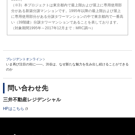
（※3）本プロジェクトは東京都内で最上階および屋上に専用使用部
分がある新築分譲マンションです。1995年以降の最上階および屋上
に専用使用部分がある分譲タワーマンションの中で東京都内で一番高
い（39階建）分譲タワーマンションであることを表しております。
（対象期間1995年～2017年12月まで：MRC調べ）
プレジデントオンライン
いま再び注目の街に――。渋谷は、なぜ新たな魅力を生み出し続けることができる
のか
問い合わせ先
三井不動産レジデンシャル
HPはこちら