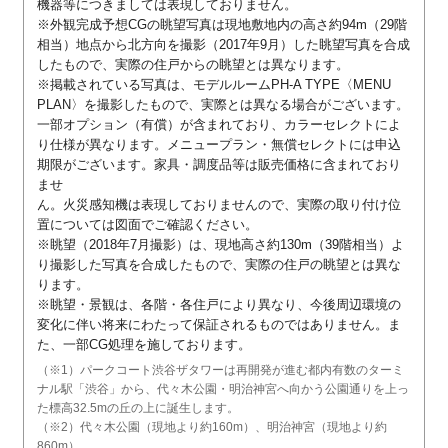
機器等につきましては表現しておりません。
※外観完成予想CGの眺望写真は現地敷地内の高さ約94m（29階
相当）地点から北方向を撮影（2017年9月）した眺望写真を合成
したもので、実際の住戸からの眺望とは異なります。
※掲載されている写真は、モデルルームPH-A TYPE〈MENU
PLAN〉を撮影したもので、実際とは異なる場合がございます。
一部オプション（有償）が含まれており、カラーセレクトによ
り仕様が異なります。メニュープラン・無償セレクトには申込
期限がございます。家具・調度品等は販売価格に含まれており
ませ
ん。火災感知機は表現しておりませんので、実際の取り付け位
置については図面でご確認ください。
※眺望（2018年7月撮影）は、現地高さ約130m（39階相当）よ
り撮影した写真を合成したもので、実際の住戸の眺望とは異な
ります。
※眺望・景観は、各階・各住戸により異なり、今後周辺環境の
変化に伴い将来にわたって保証されるものではありません。ま
た、一部CG処理を施しております。
（※1）パークコート渋谷ザタワーは再開発が進む都内有数のターミ
ナル駅「渋谷」から、代々木公園・明治神宮へ向かう公園通りを上っ
た標高32.5mの丘の上に誕生します。
（※2）代々木公園（現地より約160m）、明治神宮（現地より約
860m）