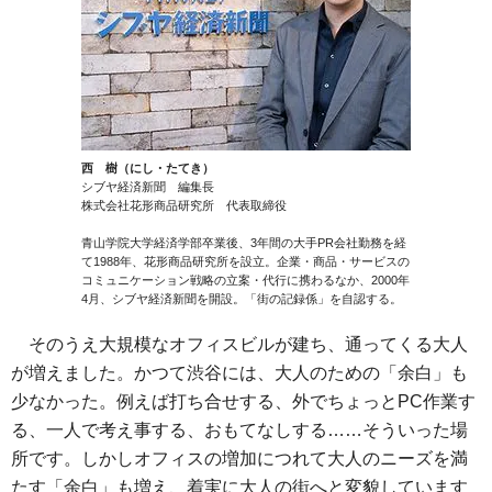
西 樹（にし・たてき）
シブヤ経済新聞 編集長
株式会社花形商品研究所 代表取締役
青山学院大学経済学部卒業後、3年間の大手PR会社勤務を経
て1988年、花形商品研究所を設立。企業・商品・サービスの
コミュニケーション戦略の立案・代行に携わるなか、2000年
4月、シブヤ経済新聞を開設。「街の記録係」を自認する。
そのうえ大規模なオフィスビルが建ち、通ってくる大人
が増えました。かつて渋谷には、大人のための「余白」も
少なかった。例えば打ち合せする、外でちょっとPC作業す
る、一人で考え事する、おもてなしする……そういった場
所です。しかしオフィスの増加につれて大人のニーズを満
たす「余白」も増え、着実に大人の街へと変貌しています