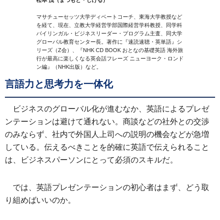
松本 茂（まつもと・しげる）
マサチューセッツ大学ディベートコーチ、東海大学教授など
を経て、現在、立教大学経営学部国際経営学科教授、同学科
バイリンガル・ビジネスリーダー・プログラム主査、同大学
グローバル教育センター長。著作に『速読速聴・英単語』シ
リーズ（Z会）、『NHK CD BOOK おとなの基礎英語 海外旅
行が最高に楽しくなる英会話フレーズ ニューヨーク・ロンド
ン編』（NHK出版）など。
言語力と思考力を一体化
ビジネスのグローバル化が進むなか、英語によるプレゼ
ンテーションは避けて通れない。商談などの社外との交渉
のみならず、社内で外国人上司への説明の機会などが急増
している。伝えるべきことを的確に英語で伝えられること
は、ビジネスパーソンにとって必須のスキルだ。
では、英語プレゼンテーションの初心者はまず、どう取
り組めばいいのか。