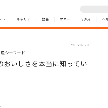
ント
キャリア
教養
マネー
SDGs
ヘ
2016.07.20
カ産シーフード
のおいしさを本当に知ってい
会