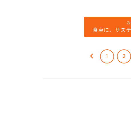
食卓に、サス
1
2