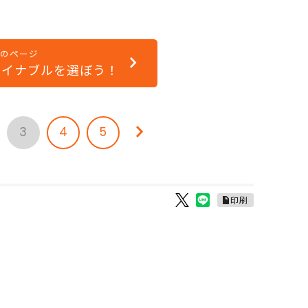
次のページ
テイナブルを選ぼう！
3
4
5
印刷