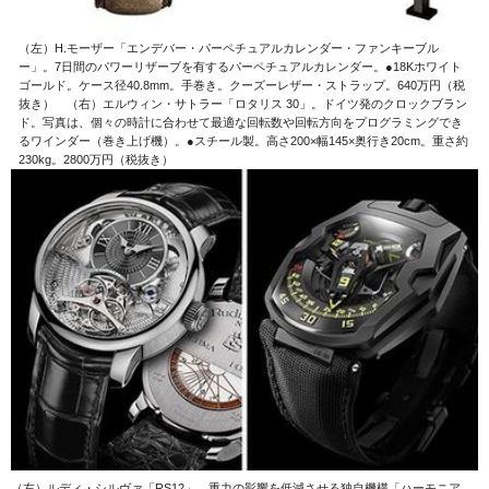
（左）H.モーザー「エンデバー・パーペチュアルカレンダー・ファンキーブル
ー」。7日間のパワーリザーブを有するパーペチュアルカレンダー。●18Kホワイト
ゴールド。ケース径40.8mm。手巻き。クーズーレザー・ストラップ。640万円（税
抜き） （右）エルウィン・サトラー「ロタリス 30」。ドイツ発のクロックブラン
ド。写真は、個々の時計に合わせて最適な回転数や回転方向をプログラミングでき
るワインダー（巻き上げ機）。●スチール製。高さ200×幅145×奥行き20cm。重さ約
230kg。2800万円（税抜き）
（左）ルディ・シルヴァ「RS12」。重力の影響を低減させる独自機構「ハーモニア