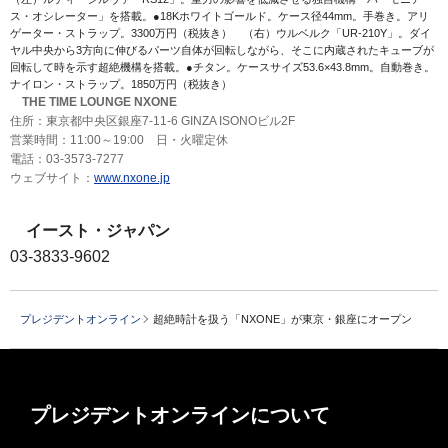
ス・オシレーター」を搭載。●18Kホワイトゴールド。ケース径44mm。手巻き。アリ
ゲーター・ストラップ。3300万円（税抜き） （右）ウルベルク「UR-210Y」。ダイ
ヤル中央から3方向に伸びるパーツ自体が回転しながら、そこに内蔵されたキューブが
回転して時を示す超絶機構を搭載。●チタン。ケースサイズ53.6×43.8mm。自動巻き。
ナイロン・ストラップ。1850万円（税抜き）
THE TIME LOUNGE NXONE
住所：東京都中央区銀座7-11-6 GINZA ISONOビル2F
営業時間：11:00～19:00 日・火曜定休
電話：03-3573-7277
ウェブサイト：
www.nxone.jp
イースト・ジャパン
03-3833-9602
プレジデントオンライン
超絶時計を扱う「NXONE」が東京・銀座にオープン
プレジデントオンラインについて