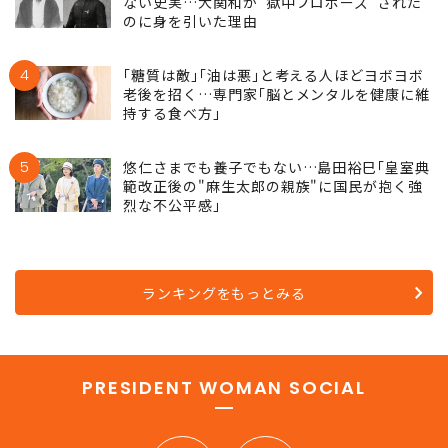
ない史実…大関和が"獄中プロポーズ"された
のに身を引いた理由
4
｢糖質は敵｣｢油は悪｣と考える人ほどヨボヨボ
老後を招く…専門家｢脳とメンタルを健康に維
持する食べ方｣
5
悠仁さまでも養子でもない…島田裕巳｢皇室典
範改正後の"麻生太郎の親族"に国民が抱く強
烈な不公平感｣
ランキングをもっとみる
PRESIDENT WOMAN SOCIAL