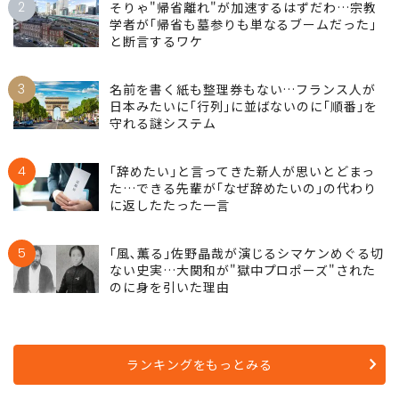
2
そりゃ"帰省離れ"が加速するはずだわ…宗教
学者が｢帰省も墓参りも単なるブームだった｣
と断言するワケ
3
名前を書く紙も整理券もない…フランス人が
日本みたいに｢行列｣に並ばないのに｢順番｣を
守れる謎システム
4
｢辞めたい｣と言ってきた新人が思いとどまっ
た…できる先輩が｢なぜ辞めたいの｣の代わり
に返したたった一言
5
｢風､薫る｣佐野晶哉が演じるシマケンめぐる切
ない史実…大関和が"獄中プロポーズ"された
のに身を引いた理由
ランキングをもっとみる