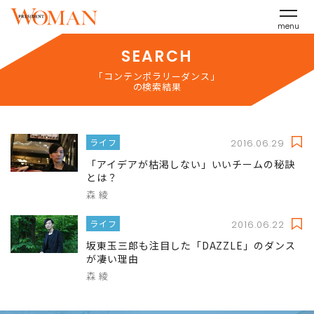
menu
SEARCH
「コンテンポラリーダンス」
の検索結果
ライフ
2016.06.29
「アイデアが枯渇しない」いいチームの秘訣
とは？
森 綾
ライフ
2016.06.22
坂東玉三郎も注目した「DAZZLE」のダンス
が凄い理由
森 綾