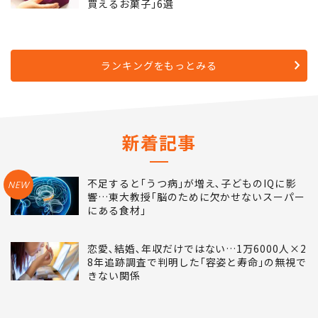
買えるお菓子｣6選
ランキングをもっとみる
新着記事
不足すると｢うつ病｣が増え､子どものIQに影
NEW
響…東大教授｢脳のために欠かせないスーパー
にある食材｣
恋愛､結婚､年収だけではない…1万6000人×2
8年追跡調査で判明した｢容姿と寿命｣の無視で
きない関係