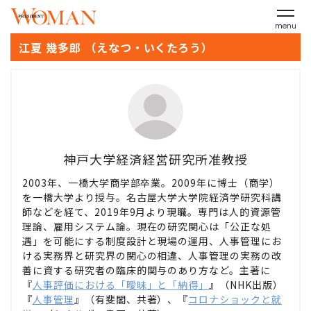
menu
江夏 幾多郎 （えなつ・いくたろう）
神戸大学経済経営研究所准教授
2003年、一橋大学商学部卒業。2009年に博士（商学）
を一橋大学より授与。名古屋大学大学院経済学研究科講
師などを経て、2019年9月より現職。専門は人的資源管
理論、雇用システム論。現在の研究関心は「公正な処
遇」を可能にする制度設計と現場の運用、人事管理にお
ける実務界と研究界の関心の相違、人事管理の実務の改
善に資する研究者の臨床的関与のあり方など。主著に
『
人事評価における「曖昧」と「納得」
』（NHK出版）
『
人事管理
』（有斐閣、共著）、『
コロナショックと就