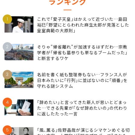
ランキング
1
これで｢愛子天皇｣はかえって近づいた…島田
裕巳｢野望にとらわれた麻生太郎が見落とした
皇室典範の大原則｣
2
そりゃ"帰省離れ"が加速するはずだわ…宗教
学者が｢帰省も墓参りも単なるブームだった｣
と断言するワケ
3
名前を書く紙も整理券もない…フランス人が
日本みたいに｢行列｣に並ばないのに｢順番｣を
守れる謎システム
4
｢辞めたい｣と言ってきた新人が思いとどまっ
た…できる先輩が｢なぜ辞めたいの｣の代わり
に返したたった一言
5
｢風､薫る｣佐野晶哉が演じるシマケンめぐる切