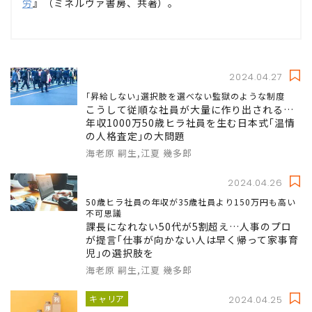
労
』（ミネルヴァ書房、共著）。
2024.04.27
｢昇給しない｣選択肢を選べない監獄のような制度
こうして従順な社員が大量に作り出される…
年収1000万50歳ヒラ社員を生む日本式｢温情
の人格査定｣の大問題
海老原 嗣生,江夏 幾多郎
2024.04.26
50歳ヒラ社員の年収が35歳社員より150万円も高い
不可思議
課長になれない50代が5割超え…人事のプロ
が提言｢仕事が向かない人は早く帰って家事育
児｣の選択肢を
海老原 嗣生,江夏 幾多郎
キャリア
2024.04.25