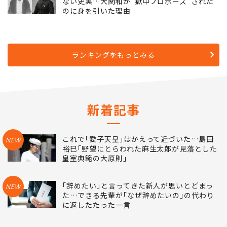
ない史実…大関和が"獄中プロポーズ"された
のに身を引いた理由
ランキングをもっとみる
新着記事
これで｢愛子天皇｣はかえって近づいた…島田
NEW
裕巳｢野望にとらわれた麻生太郎が見落とした
皇室典範の大原則｣
｢辞めたい｣と言ってきた新人が思いとどまっ
NEW
た…できる先輩が｢なぜ辞めたいの｣の代わり
に返したたった一言