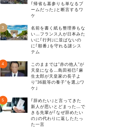
｢帰省も墓参りも単なるブ
ームだった｣と断言するワ
ケ
3
名前を書く紙も整理券もな
い…フランス人が日本みた
いに｢行列｣に並ばないの
に｢順番｣を守れる謎シス
テム
4
このままでは"赤の他人"が
天皇になる…島田裕巳｢麻
生太郎が天皇家の長子よ
り"36親等の養子"を選ぶワ
ケ｣
5
｢辞めたい｣と言ってきた
新人が思いとどまった…で
きる先輩が｢なぜ辞めたい
の｣の代わりに返したたっ
た一言