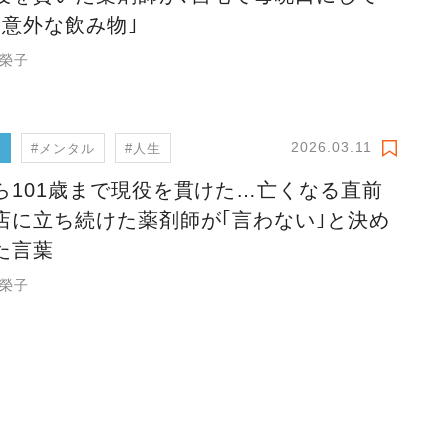
｢意外な飲み物｣
 榮子
2026.03.11
フ
#メンタル
#人生
ら101歳まで現役を貫けた…亡くなる直前
店に立ち続けた薬剤師が｢言わない｣と決め
た言葉
 榮子