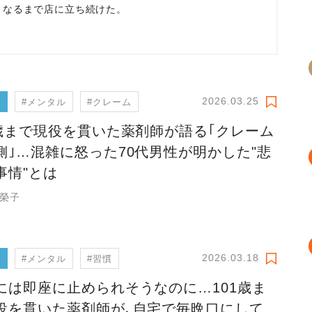
くなるまで店に立ち続けた。
2026.03.25
フ
#メンタル
#クレーム
1歳まで現役を貫いた薬剤師が語る｢クレーム
側｣…混雑に怒った70代男性が明かした"悲
事情"とは
 榮子
2026.03.18
フ
#メンタル
#習慣
には即座に止められそうなのに…101歳ま
役を貫いた薬剤師が､自宅で毎晩口にして