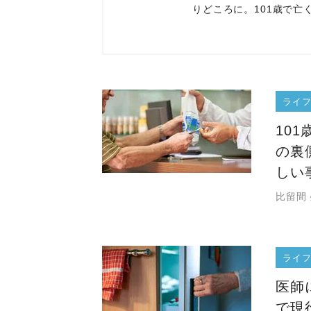
りどころに。101歳で亡
ライ
10
の裏
しい
比留間
ライ
医師
で現