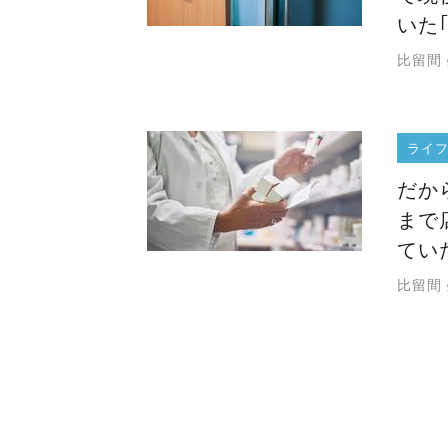
いた
比留間
ライ
だか
まで
てい
比留間