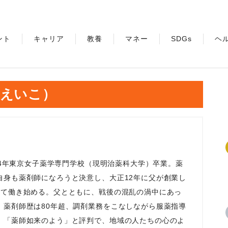
ント
キャリア
教養
マネー
SDGs
ヘ
・えいこ）
944年東京女子薬学専門学校（現明治薬科大学）卒業。薬
自身も薬剤師になろうと決意し、大正12年に父が創業し
して働き始める。父とともに、戦後の混乱の渦中にあっ
。薬剤師歴は80年超、調剤業務をこなしながら服薬指導
、「薬師如来のよう」と評判で、地域の人たちの心のよ