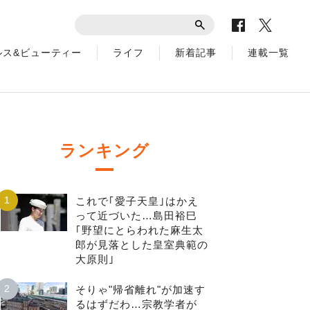
ルス&ビューティー
ライフ
新着記事
連載一覧
ランキング
1
これで｢愛子天皇｣はかえ
って近づいた…島田裕巳
｢野望にとらわれた麻生太
郎が見落とした皇室典範の
大原則｣
2
そりゃ"帰省離れ"が加速す
るはずだわ…宗教学者が