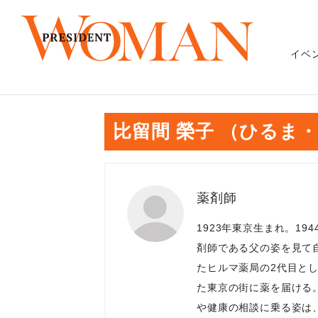
イベ
比留間 榮子 （ひるま
薬剤師
1923年東京生まれ。1
剤師である父の姿を見て
たヒルマ薬局の2代目と
た東京の街に薬を届ける
や健康の相談に乗る姿は