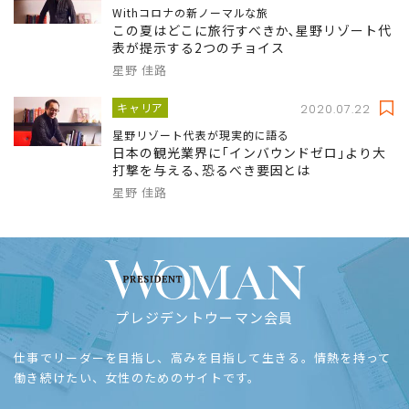
Withコロナの新ノーマルな旅
この夏はどこに旅行すべきか､星野リゾート代
表が提示する2つのチョイス
星野 佳路
キャリア
2020.07.22
星野リゾート代表が現実的に語る
日本の観光業界に｢インバウンドゼロ｣より大
打撃を与える､恐るべき要因とは
星野 佳路
プレジデントウーマン会員
仕事でリーダーを目指し、高みを目指して生きる。情熱を持って
働き続けたい、女性のためのサイトです。