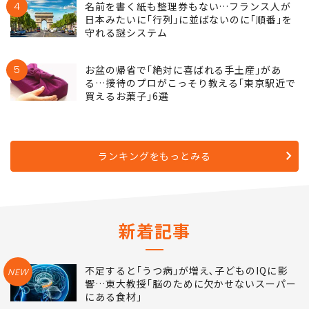
4
名前を書く紙も整理券もない…フランス人が
日本みたいに｢行列｣に並ばないのに｢順番｣を
守れる謎システム
5
お盆の帰省で｢絶対に喜ばれる手土産｣があ
る…接待のプロがこっそり教える｢東京駅近で
買えるお菓子｣6選
ランキングをもっとみる
新着記事
不足すると｢うつ病｣が増え､子どものIQに影
NEW
響…東大教授｢脳のために欠かせないスーパー
にある食材｣