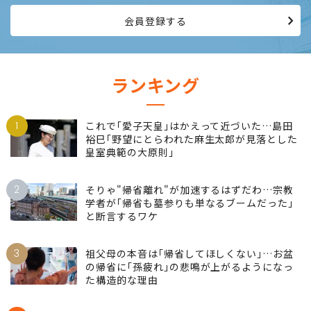
会員登録する
ランキング
1
これで｢愛子天皇｣はかえって近づいた…島田
裕巳｢野望にとらわれた麻生太郎が見落とした
皇室典範の大原則｣
2
そりゃ"帰省離れ"が加速するはずだわ…宗教
学者が｢帰省も墓参りも単なるブームだった｣
と断言するワケ
3
祖父母の本音は｢帰省してほしくない｣…お盆
の帰省に｢孫疲れ｣の悲鳴が上がるようになっ
た構造的な理由