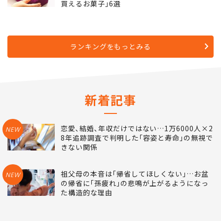
買えるお菓子｣6選
ランキングをもっとみる
新着記事
恋愛､結婚､年収だけではない…1万6000人×2
NEW
8年追跡調査で判明した｢容姿と寿命｣の無視で
きない関係
祖父母の本音は｢帰省してほしくない｣…お盆
NEW
の帰省に｢孫疲れ｣の悲鳴が上がるようになっ
た構造的な理由