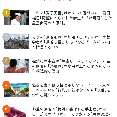
1
これで｢愛子天皇｣はかえって近づいた…島田
裕巳｢野望にとらわれた麻生太郎が見落とした
皇室典範の大原則｣
2
そりゃ"帰省離れ"が加速するはずだわ…宗教
学者が｢帰省も墓参りも単なるブームだった｣
と断言するワケ
3
祖父母の本音は｢帰省してほしくない｣…お盆
の帰省に｢孫疲れ｣の悲鳴が上がるようになっ
た構造的な理由
4
名前を書く紙も整理券もない…フランス人が
日本みたいに｢行列｣に並ばないのに｢順番｣を
守れる謎システム
5
お盆の帰省で｢絶対に喜ばれる手土産｣があ
る…接待のプロがこっそり教える｢東京駅近で