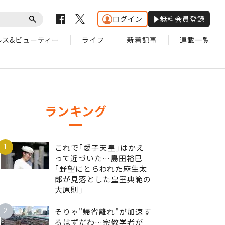
ログイン
無料会員登録
ルス&ビューティー
ライフ
新着記事
連載一覧
ランキング
1
これで｢愛子天皇｣はかえ
って近づいた…島田裕巳
｢野望にとらわれた麻生太
郎が見落とした皇室典範の
大原則｣
2
そりゃ"帰省離れ"が加速す
るはずだわ…宗教学者が