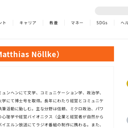
ント
キャリア
教養
マネー
SDGs
ヘ
hias Nöllke）
ミュンヘンにて文学、コミュニケーション学、政治学、
大学にて博士号を取得。長年にわたり経営とコミュニケ
執筆活動に勤しむ。主な分野は信頼、ミクロ政治、パワ
の心理学や経営バイオニクス（企業と経営者が自然から
バイエルン放送にてラジオ番組の制作に携わる。また、