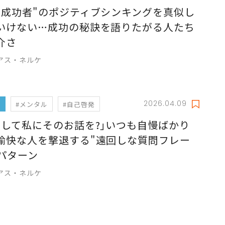
称成功者"のポジティブシンキングを真似し
いけない…成功の秘訣を語りたがる人たち
介さ
アス・ネルケ
2026.04.09
フ
#メンタル
#自己啓発
うして私にそのお話を?｣いつも自慢ばかり
愉快な人を撃退する"遠回しな質問フレー
2パターン
アス・ネルケ