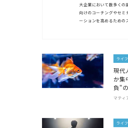
大企業において数多くの
向けのコーチングやセミ
ーションを高めるための
ライ
現代
か集
負"
マティ
ライ