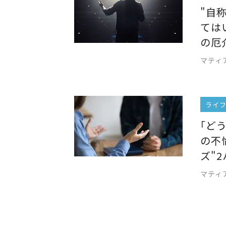
"自
ては
の厄
マティ
ライ
｢ど
の不
ズ"
マティ