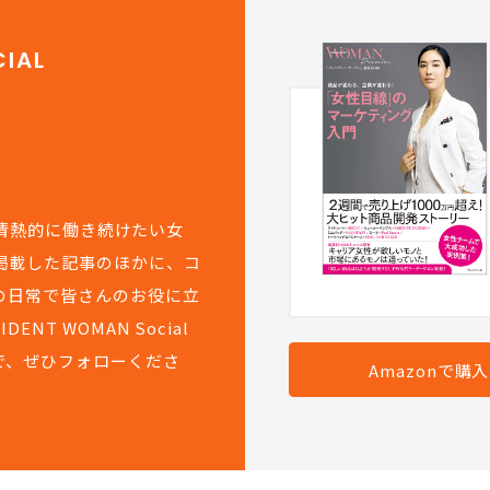
IAL
て情熱的に働き続けたい女
掲載した記事のほかに、コ
の日常で皆さんのお役に立
T WOMAN Social
で、ぜひフォローくださ
Amazonで購