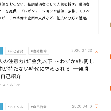
講演をおこない、基調講演者として人気を博す。講演者
ナーを提供。プレゼンテーションや講演、挨拶、モチベ
スピーチの準備や企画の支援など、幅広い分野で活躍。
2026.04.23
フ
#自己啓発
#書籍抜粋
人の注意力は"金魚以下"…わずか8秒間し
中が持たない時代に求められる"一発勝
の自己紹介
アス・ネルケ
2026.04.16
フ
#メンタル
#自己啓発