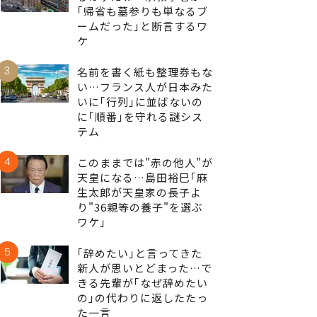
｢帰省も墓参りも単なるブ
ームだった｣と断言するワ
ケ
3
名前を書く紙も整理券もな
い…フランス人が日本みた
いに｢行列｣に並ばないの
に｢順番｣を守れる謎シス
テム
4
このままでは"赤の他人"が
天皇になる…島田裕巳｢麻
生太郎が天皇家の長子よ
り"36親等の養子"を選ぶ
ワケ｣
5
｢辞めたい｣と言ってきた
新人が思いとどまった…で
きる先輩が｢なぜ辞めたい
の｣の代わりに返したたっ
た一言