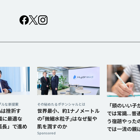
ブルな新提案
その秘めたるポテンシャルとは
「頭のいい子
Aは挫折す
世界最小、約1ナノメートル
では常識...
織に最適な
の｢微細水粒子｣はなぜ髪や
う宿題やった
延長」で進め
肌を潤すのか
では一流の親
Sponsored