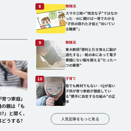
勉強法
8
スマホ三昧="残念な子"ではなか
った…AIに聞けば一発でわかる
｢子供の隠れた才能と"向いてい
る職業"｣
勉強法
9
東大教授｢便利と引き換えに脳が
退化する｣…紙の本にあって電子
書籍にない脳を鍛える"たった一
つの要素"
子育て
10
塾でも教材でもない…IQが高い
子供が育つ家庭が徹底してい
る"勝手に自走する仕組み"の正
が育つ家庭」
体
普通の親は「も
の?」と聞く、
人気記事をもっと見る
はどうする?