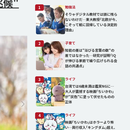
兆候"
勉強法
1
そりゃデジタル教材では頭に残ら
ないわけだ…東大教授｢北欧が今､
こぞって紙に回帰している決定的
理由」
子育て
2
知能の差は"浴びる言葉の数"の
差ではなかった…研究が証明｢IQ
が伸びる家庭で繰り広げられる会
話の共通点｣
ライフ
3
台湾では6歳未満は鑑賞NGに…
大人が震撼する映画｢ちいかわ｣
が"灰色"に塗って伏せたものの
正体
ライフ
4
映画｢ちいかわ｣はホラーより怖
い…興行収入｢キングダム｣超え､