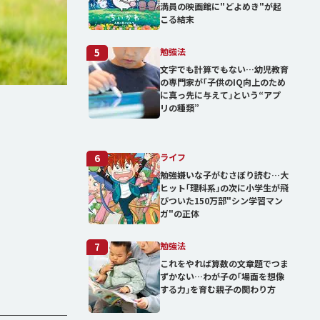
満員の映画館に"どよめき"が起
こる結末
勉強法
5
文字でも計算でもない…幼児教育
の専門家が｢子供のIQ向上のため
に真っ先に与えて｣という“アプ
リの種類”
ライフ
6
勉強嫌いな子がむさぼり読む…大
ヒット｢理科系｣の次に小学生が飛
びついた150万部"シン学習マン
ガ"の正体
勉強法
7
これをやれば算数の文章題でつま
ずかない…わが子の｢場面を想像
する力｣を育む親子の関わり方