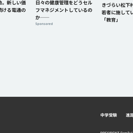
動。新しい価
日々の健康管理をどうセル
きづらい松下
続ける電通の
フマネジメントしているの
若者に施して
か——
「教育」
Sponsored
中学受験
進
PRESIDENT Fami