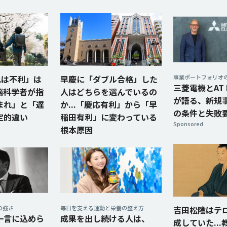
れは不利」は
早慶に「ダブル合格」した
事業ポートフォリオ
三菱電機とAT P
.脳科学者が指
人はどちらを選んでいるの
が語る、新規
まれ」と「遅
か...「慶応有利」から「早
の条件と失敗
定的違い
稲田有利」に変わっている
Sponsored
根本原因
の強さ
毎日を支える運動と栄養の整え方
吉田松陰はテ
一言に込めら
成果を出し続ける人は、
成していた..