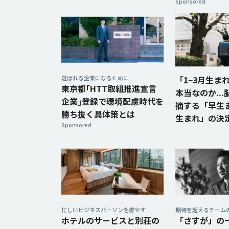
Sponsored
選ばれる企業になるために
「1~3月生ま
東京都｢HTT取組推進宣言
本当なのか..
企業｣登録で環境配慮時代を
摘する「早生
勝ち抜く具体策とは
生まれ」の決
Sponsored
忙しいビジネスパーソンを癒やす
期待を超えるチーム
ホテルのサービスと別荘の
「さすが」の